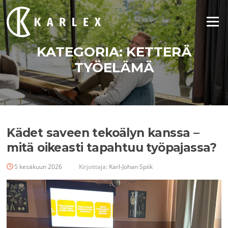
Siirry
suoraan
Valikko
sisältöön
KATEGORIA:
KETTERÄ
TYÖELÄMÄ
Kädet saveen tekoälyn kanssa –
mitä oikeasti tapahtuu työpajassa?
5 kesäkuun 2026
Kirjoittaja:
Karl-Johan Spiik