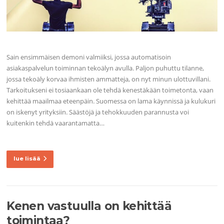
Sain ensimmäisen demoni valmiiksi, jossa automatisoin
asiakaspalvelun toiminnan tekoälyn avulla. Paljon puhuttu tilanne,
jossa tekoäly korvaa ihmisten ammatteja, on nyt minun ulottuvillani.
Tarkoitukseni ei tosiaankaan ole tehdä kenestäkään toimetonta, vaan
kehittää maailmaa eteenpäin. Suomessa on lama käynnissä ja kulukuri
on iskenyt yrityksiin. Säästöjä ja tehokkuuden parannusta voi
kuitenkin tehdä vaarantamatta…
lue lisää
Kenen vastuulla on kehittää
toimintaa?