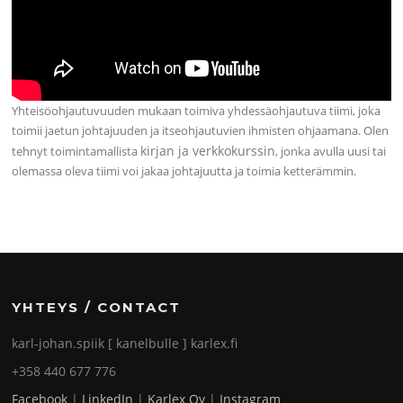
Yhteisöohjautuvuuden mukaan toimiva yhdessäohjautuva tiimi, joka
toimii jaetun johtajuuden ja itseohjautuvien ihmisten ohjaamana. Olen
kirjan ja verkkokurssin
tehnyt toimintamallista
, jonka avulla uusi tai
olemassa oleva tiimi voi jakaa johtajuutta ja toimia ketterämmin.
YHTEYS / CONTACT
karl-johan.spiik [ kanelbulle ] karlex.fi
+358 440 677 776
Facebook
|
LinkedIn
|
Karlex Oy
|
Instagram