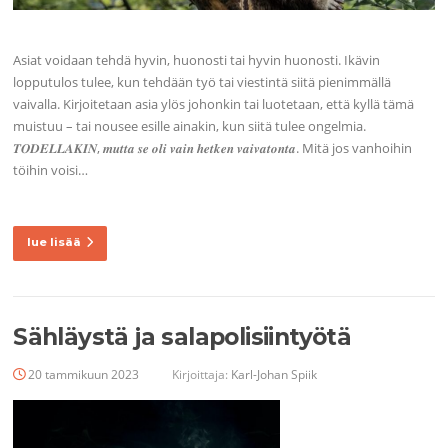
Asiat voidaan tehdä hyvin, huonosti tai hyvin huonosti. Ikävin
lopputulos tulee, kun tehdään työ tai viestintä siitä pienimmällä
vaivalla. Kirjoitetaan asia ylös johonkin tai luotetaan, että kyllä tämä
muistuu – tai nousee esille ainakin, kun siitä tulee ongelmia.
𝑻𝑶𝑫𝑬𝑳𝑳𝑨𝑲𝑰𝑵, 𝒎𝒖𝒕𝒕𝒂 𝒔𝒆 𝒐𝒍𝒊 𝒗𝒂𝒊𝒏 𝒉𝒆𝒕𝒌𝒆𝒏 𝒗𝒂𝒊𝒗𝒂𝒕𝒐𝒏𝒕𝒂. Mitä jos vanhoihin
töihin voisi…
lue lisää
Sähläystä ja salapolisiintyötä
20 tammikuun 2023
Kirjoittaja:
Karl-Johan Spiik