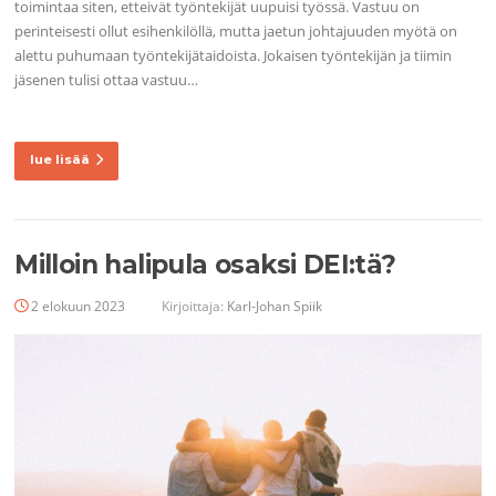
toimintaa siten, etteivät työntekijät uupuisi työssä. Vastuu on
perinteisesti ollut esihenkilöllä, mutta jaetun johtajuuden myötä on
alettu puhumaan työntekijätaidoista. Jokaisen työntekijän ja tiimin
jäsenen tulisi ottaa vastuu…
lue lisää
Milloin halipula osaksi DEI:tä?
2 elokuun 2023
Kirjoittaja:
Karl-Johan Spiik