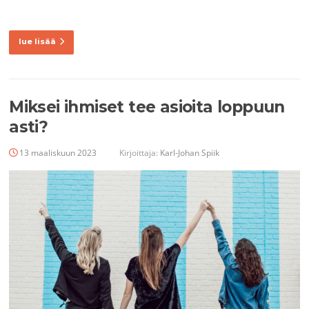
lue lisää
Miksei ihmiset tee asioita loppuun
asti?
13 maaliskuun 2023
Kirjoittaja:
Karl-Johan Spiik