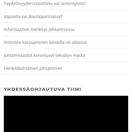
Täydellisyyden tavoittelu vai laiminlyönti?
Vapaalla vai (kaula)pannassa?
Informaation merkitys johtamisessa
Ihmisten korvaaminen koneilla on alkanut
Johtamistaidot korostuvat tekoälyn myötä
Henkilökohtainen johtaminen
YHDESSÄOHJAUTUVA TIIMI