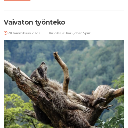
Vaivaton työnteko
20 tammikuun 2023
Kirjoittaja:
Karl-Johan Spiik