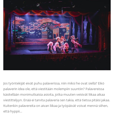
Jos työntekijät eivät puhu palaverissa, niin miksi he ovat siellä? Eikö
palaverin idea ole, että viestitään molempiin suuntiin? Palavereissa
käsitellään monimutkaisia asioita, jotka muuten veisivät liikaa aikaa
viestittelyyn. Enää ei tarvita palaveria sen takia, että tietoa pitäisi jakaa.
Kuitenkin palavereita on aivan liikaa ja työpäivät voivat mennä siihen,
että hyppii…