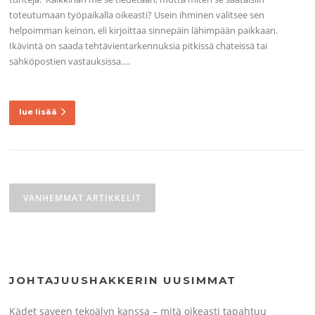
toteutumaan työpaikalla oikeasti? Usein ihminen valitsee sen
helpoimman keinon, eli kirjoittaa sinnepäin lähimpään paikkaan.
Ikävintä on saada tehtävientarkennuksia pitkissä chateissä tai
sähköpostien vastauksissa….
lue lisää
Artikkelien
selaus
VANHEMMAT ARTIKKELIT
JOHTAJUUSHAKKERIN UUSIMMAT
Kädet saveen tekoälyn kanssa – mitä oikeasti tapahtuu