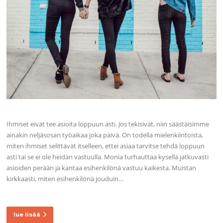
Ihmiset eivät tee asioita loppuun asti. Jos tekisivät, niin säästäisimme
ainakin neljäsosan työaikaa joka päivä. On todella mielenkiintoista,
miten ihmiset selittävät itselleen, ettei asiaa tarvitse tehdä loppuun
asti tai se ei ole heidän vastuulla. Monia turhauttaa kysellä jatkuvasti
asioiden perään ja kantaa esihenkilönä vastuu kaikesta. Muistan
kirkkaasti, miten esihenkilönä jouduin…
lue lisää