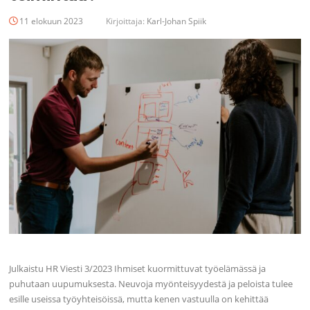
11 elokuun 2023
Kirjoittaja:
Karl-Johan Spiik
Julkaistu HR Viesti 3/2023 Ihmiset kuormittuvat työelämässä ja
puhutaan uupumuksesta. Neuvoja myönteisyydestä ja peloista tulee
esille useissa työyhteisöissä, mutta kenen vastuulla on kehittää