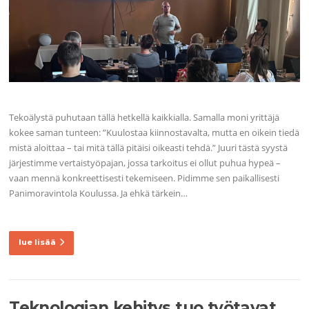
Tekoälystä puhutaan tällä hetkellä kaikkialla. Samalla moni yrittäjä
kokee saman tunteen: ”Kuulostaa kiinnostavalta, mutta en oikein tiedä
mistä aloittaa – tai mitä tällä pitäisi oikeasti tehdä.” Juuri tästä syystä
järjestimme vertaistyöpajan, jossa tarkoitus ei ollut puhua hypeä –
vaan mennä konkreettisesti tekemiseen. Pidimme sen paikallisesti
Panimoravintola Koulussa. Ja ehkä tärkein…
lue lisää
Teknologian kehitys tuo työtavat