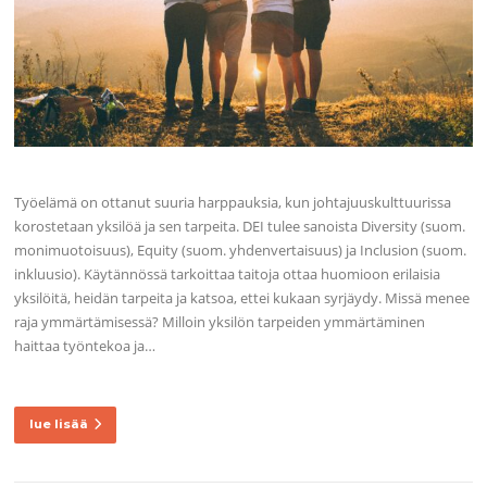
Työelämä on ottanut suuria harppauksia, kun johtajuuskulttuurissa
korostetaan yksilöä ja sen tarpeita. DEI tulee sanoista Diversity (suom.
monimuotoisuus), Equity (suom. yhdenvertaisuus) ja Inclusion (suom.
inkluusio). Käytännössä tarkoittaa taitoja ottaa huomioon erilaisia
yksilöitä, heidän tarpeita ja katsoa, ettei kukaan syrjäydy. Missä menee
raja ymmärtämisessä? Milloin yksilön tarpeiden ymmärtäminen
haittaa työntekoa ja…
lue lisää