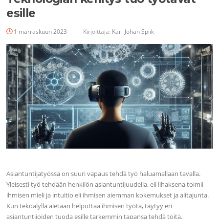
esille
1 marraskuun 2023
Kirjoittaja:
Karl-Johan Spiik
Asiantuntijatyössä on suuri vapaus tehdä työ haluamallaan tavalla.
Yleisesti työ tehdään henkilön asiantuntijuudella, eli lihaksena toimii
ihmisen mieli ja intuitio eli ihmisen aiemman kokemukset ja alitajunta.
Kun tekoälyllä aletaan helpottaa ihmisen työtä, täytyy eri
asiantuntijoiden tuoda esille tarkemmin tapansa tehdä töitä.