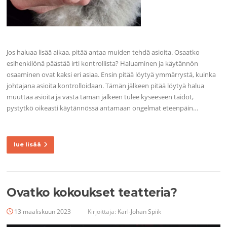
Jos haluaa lisää aikaa, pitää antaa muiden tehdä asioita. Osaatko
esihenkilönä päästää irti kontrollista? Haluaminen ja käytännön
osaaminen ovat kaksi eri asiaa. Ensin pitää löytyä ymmärrystä, kuinka
johtajana asioita kontrolloidaan. Tämän jälkeen pitää löytyä halua
muuttaa asioita ja vasta tämän jälkeen tulee kyseeseen taidot,
pystytkö oikeasti käytännössä antamaan ongelmat eteenpäin…
lue lisää
Ovatko kokoukset teatteria?
13 maaliskuun 2023
Kirjoittaja:
Karl-Johan Spiik