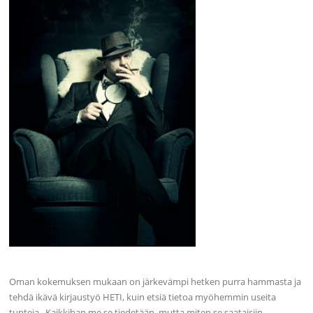
Oman kokemuksen mukaan on järkevämpi hetken purra hammasta ja
tehdä ikävä kirjaustyö HETI, kuin etsiä tietoa myöhemmin useita
tunteja. Kaikkihan me se tiedetään, mutta miten se saataisiin