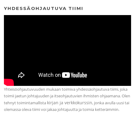
YHDESSÄOHJAUTUVA TIIMI
Yhteisöohjautuvuuden mukaan toimiva yhdessäohjautuva tiimi, joka
toimii jaetun johtajuuden ja itseohjautuvien ihmisten ohjaamana. Olen
kirjan ja verkkokurssin
tehnyt toimintamallista
, jonka avulla uusi tai
olemassa oleva tiimi voi jakaa johtajuutta ja toimia ketterämmin.