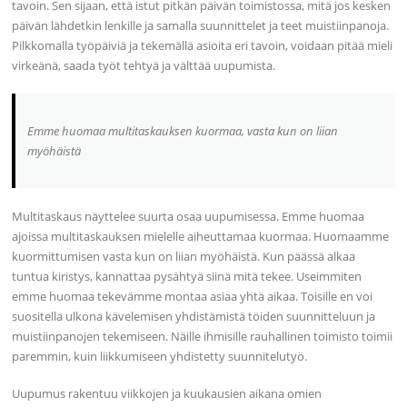
tavoin. Sen sijaan, että istut pitkän päivän toimistossa, mitä jos kesken
päivän lähdetkin lenkille ja samalla suunnittelet ja teet muistiinpanoja.
Pilkkomalla työpäiviä ja tekemällä asioita eri tavoin, voidaan pitää mieli
virkeänä, saada työt tehtyä ja välttää uupumista.
Emme huomaa multitaskauksen kuormaa, vasta kun on liian
myöhäistä
Multitaskaus näyttelee suurta osaa uupumisessa. Emme huomaa
ajoissa multitaskauksen mielelle aiheuttamaa kuormaa. Huomaamme
kuormittumisen vasta kun on liian myöhäistä. Kun päässä alkaa
tuntua kiristys, kannattaa pysähtyä siinä mitä tekee. Useimmiten
emme huomaa tekevämme montaa asiaa yhtä aikaa. Toisille en voi
suositella ulkona kävelemisen yhdistämistä töiden suunnitteluun ja
muistiinpanojen tekemiseen. Näille ihmisille rauhallinen toimisto toimii
paremmin, kuin liikkumiseen yhdistetty suunnitelutyö.
Uupumus rakentuu viikkojen ja kuukausien aikana omien