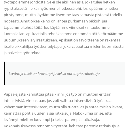
työtapojemme johdosta. Se ei ole äkillinen asia, joka tulee hetken
rypistuksestä – eikä myös mene hetkessä ohi. Jos lepäämme hetken,
piristymme, mutta löydämme itsemme taas samasta pisteesä todella
nopeasti. Ainut oikea keino on lähteä purkamaan pikkuhiljaa
tapaamme tehdä töitä. Jos käytämme viimeisetkin taukomme
luomallallani aplikaatiolla tehdäksemme enemmän töitä, törmäämme
uupumukseen ja ylirasitukseen. Aplikaation tavoitteena on rakentaa
itselle pikkuhiljaa työskentelytapa, joka vapauttaa mielen kuormitusta
ja palvelee työntekoa.
Levännyt mieli on luovempi ja keksii parempia ratkaisuja
Vapaa-ajasta kannattaa pitää kiinni, jos työ on muutoin erittäin
intensiivistä. Ainoastaan, jos voit vaihtaa intsensiivistä työaikaa
vähemmän intensiiviseen, mutta olla tuottelias ja antaa mielen levätä,
kannattaa pohtia uudenlaisia ratkaisuja. Näkökulma on se, että
levännyt mieli on luovempi ja keksii parempia ratkaisuja.
Kokonaisukuvassa rennompi työtahti kehittää paremia ratkaisuja ja