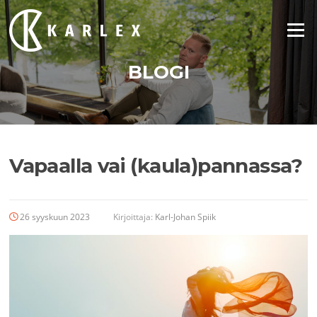
Siirry
suoraan
Valikko
sisältöön
BLOGI
Vapaalla vai (kaula)pannassa?
26 syyskuun 2023
Kirjoittaja:
Karl-Johan Spiik