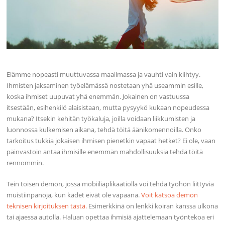
Elämme nopeasti muuttuvassa maailmassa ja vauhti vain kiihtyy.
Ihmisten jaksaminen työelämässä nostetaan yhä useammin esille,
koska ihmiset uupuvat yhä enemmän. Jokainen on vastuussa
itsestään, esihenkilö alaisistaan, mutta pysyykö kukaan nopeudessa
mukana? Itsekin kehitän työkaluja, joilla voidaan liikkumisten ja
luonnossa kulkemisen aikana, tehdä töitä äänikomennoilla. Onko
tarkoitus tukkia jokaisen ihmisen pienetkin vapaat hetket? Ei ole, vaan
päinvastoin antaa ihmisille enemmän mahdollisuuksia tehdä töitä
rennommin.
Tein toisen demon, jossa mobiiliaplikaatiolla voi tehdä työhön liittyviä
muistiinpanoja, kun kädet eivät ole vapaana.
Voit katsoa demon
teknisen kirjoituksen tästä.
Esimerkkinä on lenkki koiran kanssa ulkona
tai ajaessa autolla. Haluan opettaa ihmisiä ajattelemaan työntekoa eri