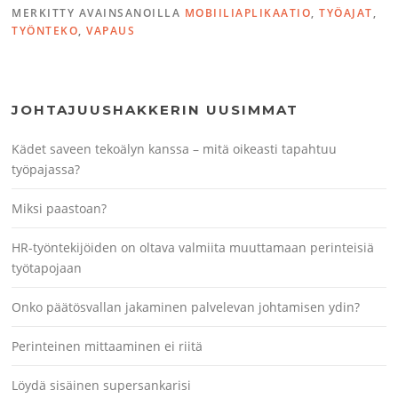
MERKITTY AVAINSANOILLA
MOBIILIAPLIKAATIO
,
TYÖAJAT
,
TYÖNTEKO
,
VAPAUS
JOHTAJUUSHAKKERIN UUSIMMAT
Kädet saveen tekoälyn kanssa – mitä oikeasti tapahtuu
työpajassa?
Miksi paastoan?
HR-työntekijöiden on oltava valmiita muuttamaan perinteisiä
työtapojaan
Onko päätösvallan jakaminen palvelevan johtamisen ydin?
Perinteinen mittaaminen ei riitä
Löydä sisäinen supersankarisi