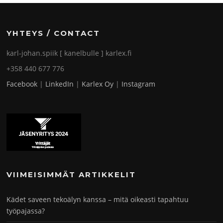
YHTEYS / CONTACT
karl-johan.spiik [ kanelbulle ] karlex.fi
+358 440 677 776
Facebook
|
LinkedIn
|
Karlex Oy
|
Instagram
VIIMEISIMMÄT ARTIKKELIT
Kädet saveen tekoälyn kanssa – mitä oikeasti tapahtuu
työpajassa?