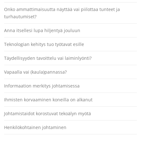
Onko ammattimaisuutta näyttää vai piilottaa tunteet ja
turhautumiset?
Anna itsellesi lupa hiljentyä jouluun
Teknologian kehitys tuo työtavat esille
Täydellisyyden tavoittelu vai laiminlyönti?
Vapaalla vai (kaula)pannassa?
Informaation merkitys johtamisessa
Ihmisten korvaaminen koneilla on alkanut
Johtamistaidot korostuvat tekoälyn myötä
Henkilökohtainen johtaminen