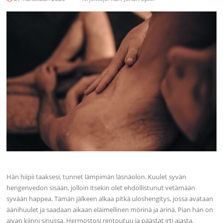
Hän hiipii taaksesi, tunnet lämpimän läsnäolon. Kuulet syvän
hengenvedon sisään, jolloin itsekin olet ehdollistunut vetämään
syvään happea. Tämän jälkeen alkaa pitkä uloshengitys, jossa avataan
äänihuulet ja saadaan aikaan eläimellinen mörinä ja ärinä. Pian hän on
aivan kiinni sinussa. Hermostosi rentoutuu ja päästät irti ajasta,