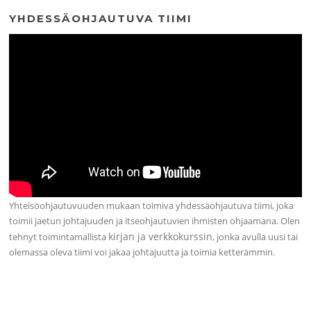
YHDESSÄOHJAUTUVA TIIMI
Yhteisöohjautuvuuden mukaan toimiva yhdessäohjautuva tiimi, joka
toimii jaetun johtajuuden ja itseohjautuvien ihmisten ohjaamana. Olen
kirjan ja verkkokurssin
tehnyt toimintamallista
, jonka avulla uusi tai
olemassa oleva tiimi voi jakaa johtajuutta ja toimia ketterämmin.