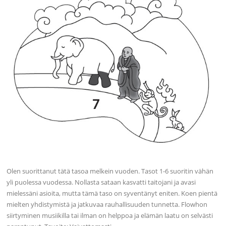
Olen suorittanut tätä tasoa melkein vuoden. Tasot 1-6 suoritin vähän
yli puolessa vuodessa. Nollasta sataan kasvatti taitojani ja avasi
mielessäni asioita, mutta tämä taso on syventänyt eniten. Koen pientä
mielten yhdistymistä ja jatkuvaa rauhallisuuden tunnetta. Flowhon
siirtyminen musiikilla tai ilman on helppoa ja elämän laatu on selvästi