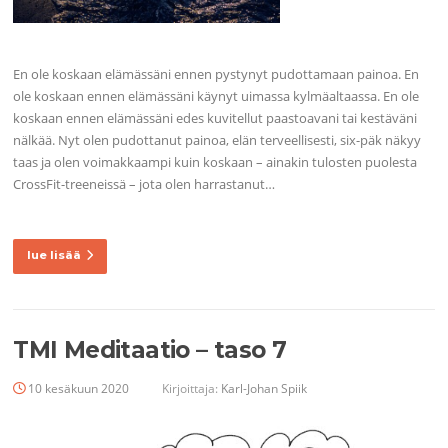
En ole koskaan elämässäni ennen pystynyt pudottamaan painoa. En
ole koskaan ennen elämässäni käynyt uimassa kylmäaltaassa. En ole
koskaan ennen elämässäni edes kuvitellut paastoavani tai kestäväni
nälkää. Nyt olen pudottanut painoa, elän terveellisesti, six-päk näkyy
taas ja olen voimakkaampi kuin koskaan – ainakin tulosten puolesta
CrossFit-treeneissä – jota olen harrastanut…
lue lisää
TMI Meditaatio – taso 7
10 kesäkuun 2020
Kirjoittaja:
Karl-Johan Spiik