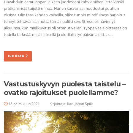
Havahduin aamujoogan jälkeen juodessani kahvia siihen, että Vinski
prätkähiiristä tuijotti minua. Hänen kasvonsa muodostui puuhun
oksista. Olin taas kahden vaiheilla, oliko tunnin mindfulness harjoitus
tehnyt tehtävänsä, mutta tämä naulitsi sen. Stressi oli hävinnyt
alkuunsa, kun mielikuvitus oli ottanut vallan. Työpäivää aloittaessa on
todella tärkeää, millä fiiliksellä ja olotilalla työpäivän aloittaa….
lue lisää
Vastustuskyvyn puolesta taistelu –
ovatko rajoitukset puolellamme?
18 helmikuun 2021
Kirjoittaja:
Karl-Johan Spiik