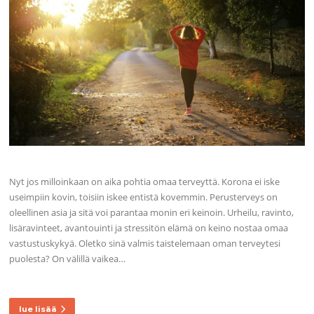
Nyt jos milloinkaan on aika pohtia omaa terveyttä. Korona ei iske
useimpiin kovin, toisiin iskee entistä kovemmin. Perusterveys on
oleellinen asia ja sitä voi parantaa monin eri keinoin. Urheilu, ravinto,
lisäravinteet, avantouinti ja stressitön elämä on keino nostaa omaa
vastustuskykyä. Oletko sinä valmis taistelemaan oman terveytesi
puolesta? On välillä vaikea…
lue lisää