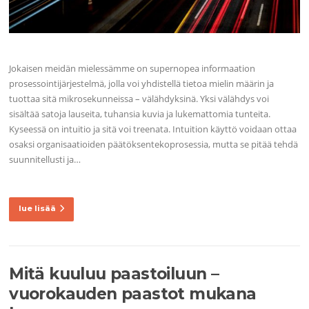
Jokaisen meidän mielessämme on supernopea informaation
prosessointijärjestelmä, jolla voi yhdistellä tietoa mielin määrin ja
tuottaa sitä mikrosekunneissa – välähdyksinä. Yksi välähdys voi
sisältää satoja lauseita, tuhansia kuvia ja lukemattomia tunteita.
Kyseessä on intuitio ja sitä voi treenata. Intuition käyttö voidaan ottaa
osaksi organisaatioiden päätöksentekoprosessia, mutta se pitää tehdä
suunnitellusti ja…
lue lisää
Mitä kuuluu paastoiluun –
vuorokauden paastot mukana