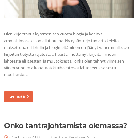
Olen kirjoittanut kymmenisen vuotta blogia ja kehitys
ammattimaiseksi on ollut huima. Nykyään kirjoitan artikkeleita
maksettuna eri lehtiin ja blogin pitäminen on jäänyt vähemmälle. Usein
kirjoitan tietystä rajatusta aiheesta, mutta nyt kirjoitan niiden
lähteestä eli itsestäni ja muutoksesta, jonka olen tehnyt viimeisen
viiden vuoden aikana. Kaikki aiheeni ovat lähteneet sisäisestä
muuksesta,…
lue lisää
Onko tantrajohtamista olemassa?
27 huhtikuun 2023
Kirjoittaja:
Karl-Johan Spiik