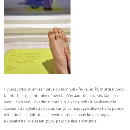
Hyväksytyksi tulemisen tarve on kuin tuli – 𝘩𝘺𝘷ä 𝘳𝘦𝘯𝘬𝘪, 𝘮𝘶𝘵𝘵𝘢 𝘩𝘶𝘰𝘯𝘰
𝘐𝘴ä𝘯𝘵ä! Itsensä johtaminen meni tänään aamulla sekaisin, kun eilen
aamulla kirjotin LinkedIniin poreilun jälkeen. Pyhä lupaukseni olla
koskematta älylaitetta kaatui, kun jo aamujoogan alkuvaiheilla pohdin,
mitä tänään kirjoittaisin ja menin napsaisemaan kuvan joogan
alkuvaiheilta. Mielessäni pyöri paljon erilaisia ajatuksia,…