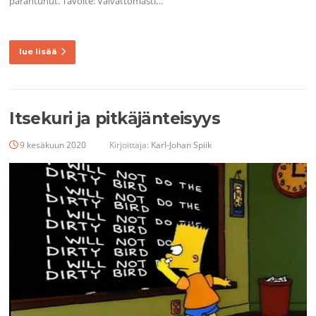
parantunut. Tavoite: Vaivattomasti…
lue lisää
Itsekuri ja pitkäjänteisyys
9 kesäkuun 2020
Kirjoittaja:
Karl-Johan Spiik