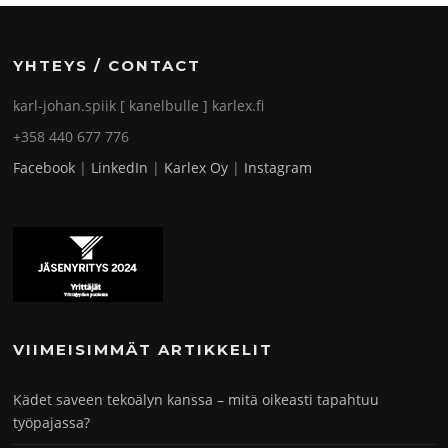
YHTEYS / CONTACT
karl-johan.spiik [ kanelbulle ] karlex.fi
+358 440 677 776
Facebook
|
LinkedIn
|
Karlex Oy
|
Instagram
VIIMEISIMMÄT ARTIKKELIT
Kädet saveen tekoälyn kanssa – mitä oikeasti tapahtuu
työpajassa?