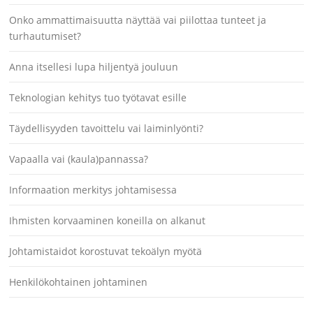
Onko ammattimaisuutta näyttää vai piilottaa tunteet ja
turhautumiset?
Anna itsellesi lupa hiljentyä jouluun
Teknologian kehitys tuo työtavat esille
Täydellisyyden tavoittelu vai laiminlyönti?
Vapaalla vai (kaula)pannassa?
Informaation merkitys johtamisessa
Ihmisten korvaaminen koneilla on alkanut
Johtamistaidot korostuvat tekoälyn myötä
Henkilökohtainen johtaminen