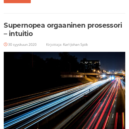
Supernopea orgaaninen prosessori
– intuitio
30 syyskuun 2020
Kirjoittaja:
Karl-Johan Spiik