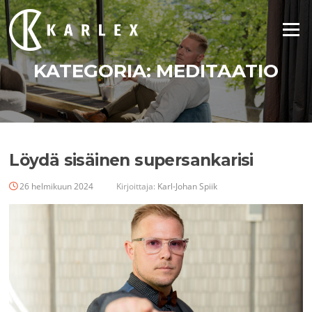
Siirry
suoraan
Valikko
sisältöön
KATEGORIA:
MEDITAATIO
Löydä sisäinen supersankarisi
26 helmikuun 2024
Kirjoittaja:
Karl-Johan Spiik