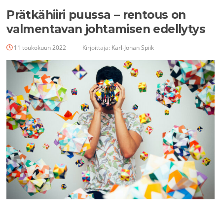
Prätkähiiri puussa – rentous on
valmentavan johtamisen edellytys
11 toukokuun 2022
Kirjoittaja:
Karl-Johan Spiik