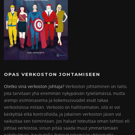
OPAS VERKOSTON JOHTAMISEEN
Oletko sinä verkoston johtaja?
Verkoston johtaminen on taito,
jota tarvitaan yhä enemmän nykypäivän työelämässä, mutta
aiempi esimiesasema ja kokemusvuodet eivät takaa
verkostoissa mitään. Verkosto on hallitsematon, sitä ei voi
käskyttää eikä kontrolloida, ja jokainen verkoston jäsen voi
vaikuttaa sen toimintaan. Jos haluat toteuttaa oman tahtosi eli
johtaa verkostoa, sinun pitää saada muut ymmärtämään
näkökulmasi, houkutella ihmiset tekemään yhteistyötä,