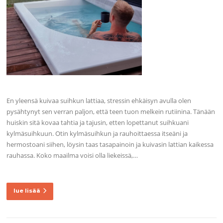
En yleensä kuivaa suihkun lattiaa, stressin ehkäisyn avulla olen
pysähtynyt sen verran paljon, että teen tuon melkein rutiinina. Tänään
huiskin sitä kovaa tahtia ja tajusin, etten lopettanut suihkuani
kylmäsuihkuun. Otin kylmäsuihkun ja rauhoittaessa itseäni ja
hermostoani siihen, löysin taas tasapainoin ja kuivasin lattian kaikessa
rauhassa. Koko maailma voisi olla liekeissä,…
lue lisää