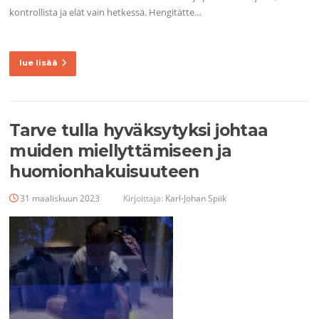
kontrollista ja elät vain hetkessä. Hengitätte…
lue lisää
Tarve tulla hyväksytyksi johtaa
muiden miellyttämiseen ja
huomionhakuisuuteen
31 maaliskuun 2023
Kirjoittaja:
Karl-Johan Spiik