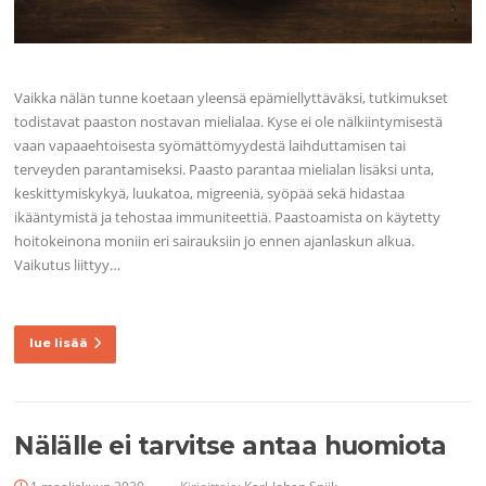
Vaikka nälän tunne koetaan yleensä epämiellyttäväksi, tutkimukset
todistavat paaston nostavan mielialaa. Kyse ei ole nälkiintymisestä
vaan vapaaehtoisesta syömättömyydestä laihduttamisen tai
terveyden parantamiseksi. Paasto parantaa mielialan lisäksi unta,
keskittymiskykyä, luukatoa, migreeniä, syöpää sekä hidastaa
ikääntymistä ja tehostaa immuniteettiä. Paastoamista on käytetty
hoitokeinona moniin eri sairauksiin jo ennen ajanlaskun alkua.
Vaikutus liittyy…
lue lisää
Nälälle ei tarvitse antaa huomiota