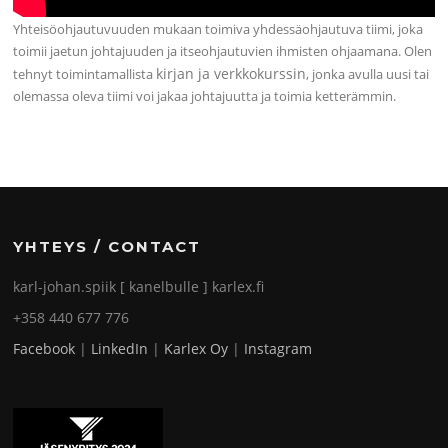
Yhteisöohjautuvuuden mukaan toimiva yhdessäohjautuva tiimi, joka
toimii jaetun johtajuuden ja itseohjautuvien ihmisten ohjaamana. Olen
kirjan ja verkkokurssin
tehnyt toimintamallista
, jonka avulla uusi tai
olemassa oleva tiimi voi jakaa johtajuutta ja toimia ketterämmin.
YHTEYS / CONTACT
karl-johan.spiik [ kanelbulle ] karlex.fi
+358 440 677 776
Facebook
|
LinkedIn
|
Karlex Oy
|
Instagram