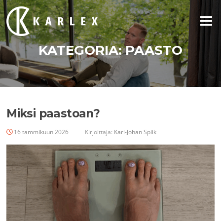
Siirry
suoraan
Valikko
sisältöön
KATEGORIA:
PAASTO
Miksi paastoan?
16 tammikuun 2026
Kirjoittaja:
Karl-Johan Spiik