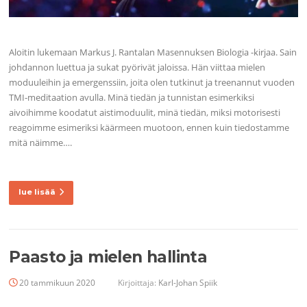
Aloitin lukemaan Markus J. Rantalan Masennuksen Biologia -kirjaa. Sain
johdannon luettua ja sukat pyörivät jaloissa. Hän viittaa mielen
moduuleihin ja emergenssiin, joita olen tutkinut ja treenannut vuoden
TMI-meditaation avulla. Minä tiedän ja tunnistan esimerkiksi
aivoihimme koodatut aistimoduulit, minä tiedän, miksi motorisesti
reagoimme esimeriksi käärmeen muotoon, ennen kuin tiedostamme
mitä näimme….
lue lisää
Paasto ja mielen hallinta
20 tammikuun 2020
Kirjoittaja:
Karl-Johan Spiik