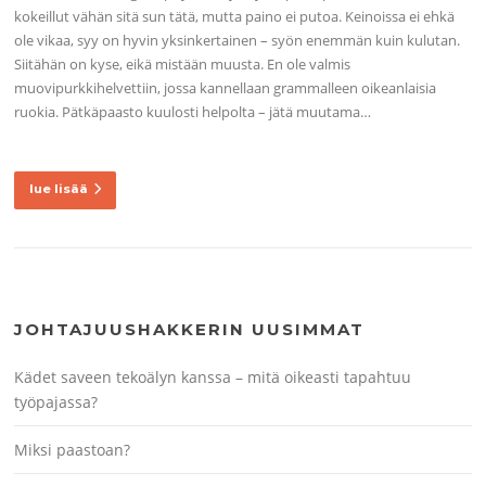
kokeillut vähän sitä sun tätä, mutta paino ei putoa. Keinoissa ei ehkä
ole vikaa, syy on hyvin yksinkertainen – syön enemmän kuin kulutan.
Siitähän on kyse, eikä mistään muusta. En ole valmis
muovipurkkihelvettiin, jossa kannellaan grammalleen oikeanlaisia
ruokia. Pätkäpaasto kuulosti helpolta – jätä muutama…
lue lisää
JOHTAJUUSHAKKERIN UUSIMMAT
Kädet saveen tekoälyn kanssa – mitä oikeasti tapahtuu
työpajassa?
Miksi paastoan?