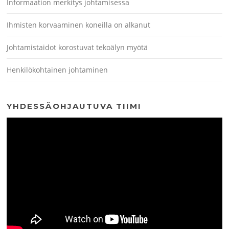
Informaation merkitys johtamisessa
Ihmisten korvaaminen koneilla on alkanut
Johtamistaidot korostuvat tekoälyn myötä
Henkilökohtainen johtaminen
YHDESSÄOHJAUTUVA TIIMI