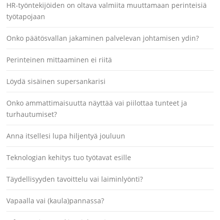
HR-työntekijöiden on oltava valmiita muuttamaan perinteisiä
työtapojaan
Onko päätösvallan jakaminen palvelevan johtamisen ydin?
Perinteinen mittaaminen ei riitä
Löydä sisäinen supersankarisi
Onko ammattimaisuutta näyttää vai piilottaa tunteet ja
turhautumiset?
Anna itsellesi lupa hiljentyä jouluun
Teknologian kehitys tuo työtavat esille
Täydellisyyden tavoittelu vai laiminlyönti?
Vapaalla vai (kaula)pannassa?