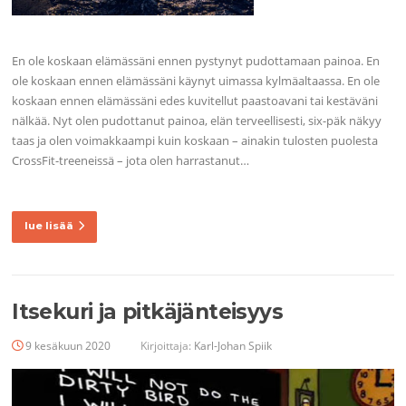
En ole koskaan elämässäni ennen pystynyt pudottamaan painoa. En
ole koskaan ennen elämässäni käynyt uimassa kylmäaltaassa. En ole
koskaan ennen elämässäni edes kuvitellut paastoavani tai kestäväni
nälkää. Nyt olen pudottanut painoa, elän terveellisesti, six-päk näkyy
taas ja olen voimakkaampi kuin koskaan – ainakin tulosten puolesta
CrossFit-treeneissä – jota olen harrastanut…
lue lisää
Itsekuri ja pitkäjänteisyys
9 kesäkuun 2020
Kirjoittaja:
Karl-Johan Spiik