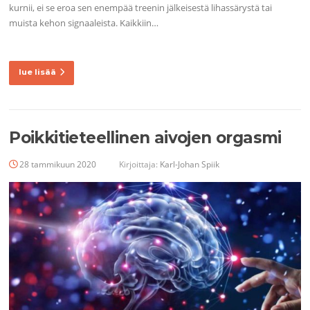
kurnii, ei se eroa sen enempää treenin jälkeisestä lihassärystä tai
muista kehon signaaleista. Kaikkiin…
lue lisää
Poikkitieteellinen aivojen orgasmi
28 tammikuun 2020
Kirjoittaja:
Karl-Johan Spiik