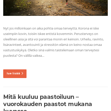
Nyt jos milloinkaan on aika pohtia omaa terveyttä. Korona ei iske
useimpiin kovin, toisiin iskee entistä kovemmin. Perusterveys on
oleellinen asia ja sitä voi parantaa monin eri keinoin. Urheilu, ravinto,
lisäravinteet, avantouinti ja stressitön elämä on keino nostaa omaa
vastustuskykyä. Oletko sinä valmis taistelemaan oman terveytesi
puolesta? On välillä vaikea…
lue lisää
Mitä kuuluu paastoiluun –
vuorokauden paastot mukana