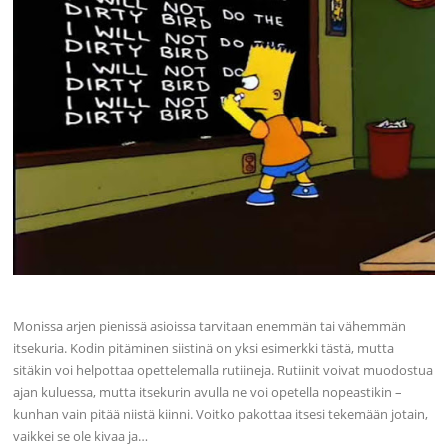
Monissa arjen pienissä asioissa tarvitaan enemmän tai vähemmän
itsekuria. Kodin pitäminen siistinä on yksi esimerkki tästä, mutta
sitäkin voi helpottaa opettelemalla rutiineja. Rutiinit voivat muodostua
ajan kuluessa, mutta itsekurin avulla ne voi opetella nopeastikin –
kunhan vain pitää niistä kiinni. Voitko pakottaa itsesi tekemään jotain,
vaikkei se ole kivaa ja…