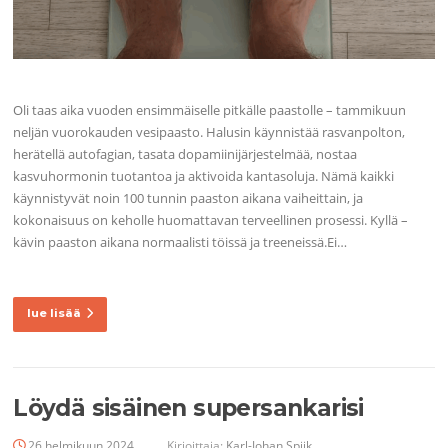
Oli taas aika vuoden ensimmäiselle pitkälle paastolle – tammikuun
neljän vuorokauden vesipaasto. Halusin käynnistää rasvanpolton,
herätellä autofagian, tasata dopamiinijärjestelmää, nostaa
kasvuhormonin tuotantoa ja aktivoida kantasoluja. Nämä kaikki
käynnistyvät noin 100 tunnin paaston aikana vaiheittain, ja
kokonaisuus on keholle huomattavan terveellinen prosessi. Kyllä –
kävin paaston aikana normaalisti töissä ja treeneissä.Ei…
lue lisää
Löydä sisäinen supersankarisi
26 helmikuun 2024
Kirjoittaja:
Karl-Johan Spiik