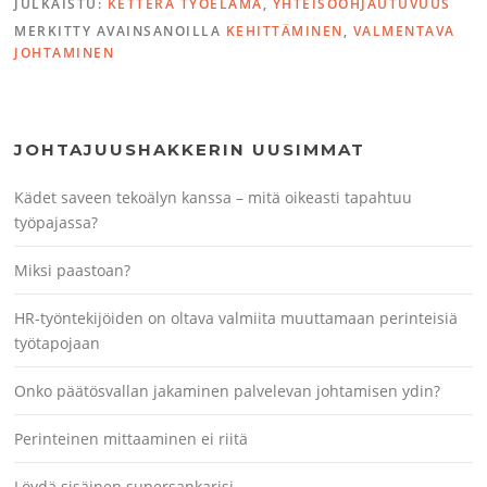
JULKAISTU:
KETTERÄ TYÖELÄMÄ
,
YHTEISÖOHJAUTUVUUS
MERKITTY AVAINSANOILLA
KEHITTÄMINEN
,
VALMENTAVA
JOHTAMINEN
JOHTAJUUSHAKKERIN UUSIMMAT
Kädet saveen tekoälyn kanssa – mitä oikeasti tapahtuu
työpajassa?
Miksi paastoan?
HR-työntekijöiden on oltava valmiita muuttamaan perinteisiä
työtapojaan
Onko päätösvallan jakaminen palvelevan johtamisen ydin?
Perinteinen mittaaminen ei riitä
Löydä sisäinen supersankarisi