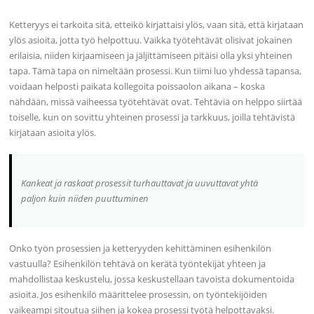
Ketteryys ei tarkoita sitä, etteikö kirjattaisi ylös, vaan sitä, että kirjataan
ylös asioita, jotta työ helpottuu. Vaikka työtehtävät olisivat jokainen
erilaisia, niiden kirjaamiseen ja jäljittämiseen pitäisi olla yksi yhteinen
tapa. Tämä tapa on nimeltään prosessi. Kun tiimi luo yhdessä tapansa,
voidaan helposti paikata kollegoita poissaolon aikana – koska
nähdään, missä vaiheessa työtehtävät ovat. Tehtäviä on helppo siirtää
toiselle, kun on sovittu yhteinen prosessi ja tarkkuus, joilla tehtävistä
kirjataan asioita ylös.
Kankeat ja raskaat prosessit turhauttavat ja uuvuttavat yhtä
paljon kuin niiden puuttuminen
Onko työn prosessien ja ketteryyden kehittäminen esihenkilön
vastuulla? Esihenkilön tehtävä on kerätä työntekijät yhteen ja
mahdollistaa keskustelu, jossa keskustellaan tavoista dokumentoida
asioita. Jos esihenkilö määrittelee prosessin, on työntekijöiden
vaikeampi sitoutua siihen ja kokea prosessi työtä helpottavaksi.