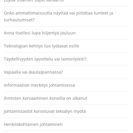
Onko ammattimaisuutta näyttää vai piilottaa tunteet ja
turhautumiset?
Anna itsellesi lupa hiljentyä jouluun
Teknologian kehitys tuo työtavat esille
Täydellisyyden tavoittelu vai laiminlyönti?
Vapaalla vai (kaula)pannassa?
Informaation merkitys johtamisessa
Ihmisten korvaaminen koneilla on alkanut
Johtamistaidot korostuvat tekoälyn myötä
Henkilökohtainen johtaminen