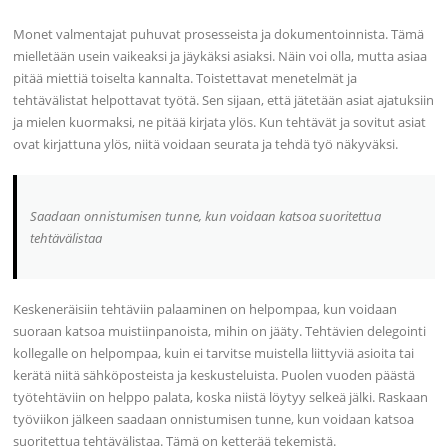
Monet valmentajat puhuvat prosesseista ja dokumentoinnista. Tämä
mielletään usein vaikeaksi ja jäykäksi asiaksi. Näin voi olla, mutta asiaa
pitää miettiä toiselta kannalta. Toistettavat menetelmät ja
tehtävälistat helpottavat työtä. Sen sijaan, että jätetään asiat ajatuksiin
ja mielen kuormaksi, ne pitää kirjata ylös. Kun tehtävät ja sovitut asiat
ovat kirjattuna ylös, niitä voidaan seurata ja tehdä työ näkyväksi.
Saadaan onnistumisen tunne, kun voidaan katsoa suoritettua
tehtävälistaa
Keskeneräisiin tehtäviin palaaminen on helpompaa, kun voidaan
suoraan katsoa muistiinpanoista, mihin on jääty. Tehtävien delegointi
kollegalle on helpompaa, kuin ei tarvitse muistella liittyviä asioita tai
kerätä niitä sähköposteista ja keskusteluista. Puolen vuoden päästä
työtehtäviin on helppo palata, koska niistä löytyy selkeä jälki. Raskaan
työviikon jälkeen saadaan onnistumisen tunne, kun voidaan katsoa
suoritettua tehtävälistaa. Tämä on ketterää tekemistä.