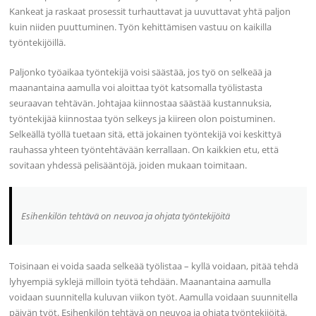
Kankeat ja raskaat prosessit turhauttavat ja uuvuttavat yhtä paljon
kuin niiden puuttuminen. Työn kehittämisen vastuu on kaikilla
työntekijöillä.
Paljonko työaikaa työntekijä voisi säästää, jos työ on selkeää ja
maanantaina aamulla voi aloittaa työt katsomalla työlistasta
seuraavan tehtävän. Johtajaa kiinnostaa säästää kustannuksia,
työntekijää kiinnostaa työn selkeys ja kiireen olon poistuminen.
Selkeällä työllä tuetaan sitä, että jokainen työntekijä voi keskittyä
rauhassa yhteen työntehtävään kerrallaan. On kaikkien etu, että
sovitaan yhdessä pelisääntöjä, joiden mukaan toimitaan.
Esihenkilön tehtävä on neuvoa ja ohjata työntekijöitä
Toisinaan ei voida saada selkeää työlistaa – kyllä voidaan, pitää tehdä
lyhyempiä syklejä milloin työtä tehdään. Maanantaina aamulla
voidaan suunnitella kuluvan viikon työt. Aamulla voidaan suunnitella
päivän työt. Esihenkilön tehtävä on neuvoa ja ohjata työntekijöitä,