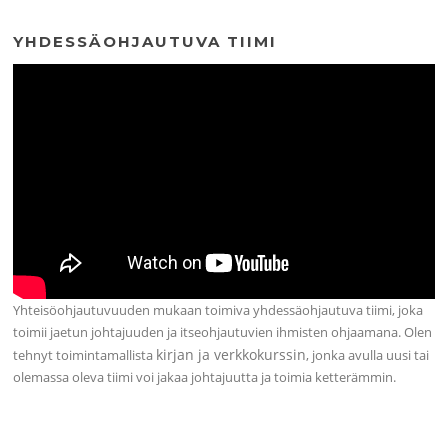
YHDESSÄOHJAUTUVA TIIMI
Yhteisöohjautuvuuden mukaan toimiva yhdessäohjautuva tiimi, joka
toimii jaetun johtajuuden ja itseohjautuvien ihmisten ohjaamana. Olen
kirjan ja verkkokurssin
tehnyt toimintamallista
, jonka avulla uusi tai
olemassa oleva tiimi voi jakaa johtajuutta ja toimia ketterämmin.