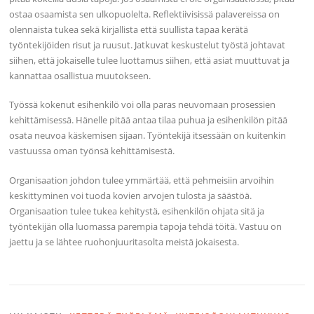
ostaa osaamista sen ulkopuolelta. Reflektiivisissä palavereissa on
olennaista tukea sekä kirjallista että suullista tapaa kerätä
työntekijöiden risut ja ruusut. Jatkuvat keskustelut työstä johtavat
siihen, että jokaiselle tulee luottamus siihen, että asiat muuttuvat ja
kannattaa osallistua muutokseen.
Työssä kokenut esihenkilö voi olla paras neuvomaan prosessien
kehittämisessä. Hänelle pitää antaa tilaa puhua ja esihenkilön pitää
osata neuvoa käskemisen sijaan. Työntekijä itsessään on kuitenkin
vastuussa oman työnsä kehittämisestä.
Organisaation johdon tulee ymmärtää, että pehmeisiin arvoihin
keskittyminen voi tuoda kovien arvojen tulosta ja säästöä.
Organisaation tulee tukea kehitystä, esihenkilön ohjata sitä ja
työntekijän olla luomassa parempia tapoja tehdä töitä. Vastuu on
jaettu ja se lähtee ruohonjuuritasolta meistä jokaisesta.