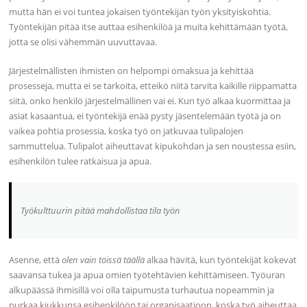
mutta hän ei voi tuntea jokaisen työntekijän työn yksityiskohtia.
Työntekijän pitää itse auttaa esihenkilöä ja muita kehittämään työtä,
jotta se olisi vähemmän uuvuttavaa.
Järjestelmällisten ihmisten on helpompi omaksua ja kehittää
prosesseja, mutta ei se tarkoita, etteikö niitä tarvita kaikille riippamatta
siitä, onko henkilö järjestelmällinen vai ei. Kun työ alkaa kuormittaa ja
asiat kasaantua, ei työntekijä enää pysty jäsentelemään työtä ja on
vaikea pohtia prosessia, koska työ on jatkuvaa tulipalojen
sammuttelua. Tulipalot aiheuttavat kipukohdan ja sen noustessa esiin,
esihenkilön tulee ratkaisua ja apua.
Työkulttuurin pitää mahdollistaa tila työn
Asenne, että
olen vain töissä täällä
alkaa hävitä, kun työntekijät kokevat
saavansa tukea ja apua omien työtehtävien kehittämiseen. Työuran
alkupäässä ihmisillä voi olla taipumusta turhautua nopeammin ja
purkaa kiukkunsa esihenkilöön tai organisaatioon, koska työ aiheuttaa