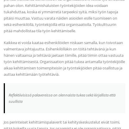
pahan olon. Kehittämishaluisten työntekijöiden idea voidaan
tukahduttaa, koska ei ymmärretä tarpeeksi syitä, miksi työn tapoja
pitäisi muuttaa. Vastuu varata näiden asioiden esille tuomiseen on
sekä esihenkilöllä, työntekijöillä että organisaatiolla. Työkulttuurin
pitää mahdollistaa tila työn kehittämiselle.
Kaikkea ei voida kaataa esihenkilöiden niskaan samalla, kun toivotaan
valmentava johtajuutta. Esihenkilölläkin on töitä tehtävänä ja kun
hänen valtaansa ja tehtäviä jaetaan tiimille, pitää tiimin ottaa vastuuta
työn kehittämisestä. Organisaation pitää tukea antamalla työntekijöille
aikaa kehittämisen toimenpiteisiin ja työntekijöiden pitää osallistua ja
auttaa kehittämään työtehtäviä.
Reflektiivisissä palavereissa on olennaista tukea sekä kirjallista että
suullista
Jos perinteiset kehittämispalaverit tai kehityskeskustelut eivät toimi,
pitää kokeilla uusia tapoja. Jos osaamista ei ole organisaatiossa, pitää