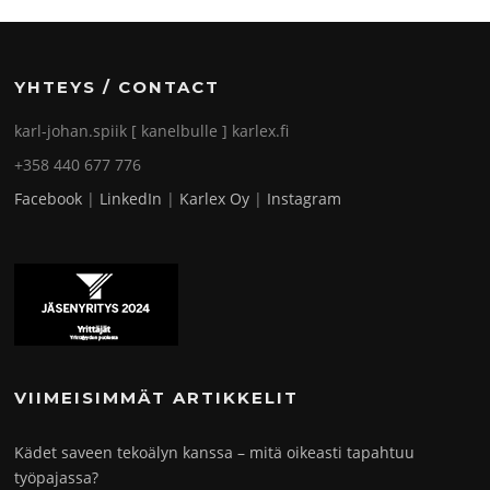
YHTEYS / CONTACT
karl-johan.spiik [ kanelbulle ] karlex.fi
+358 440 677 776
Facebook
|
LinkedIn
|
Karlex Oy
|
Instagram
VIIMEISIMMÄT ARTIKKELIT
Kädet saveen tekoälyn kanssa – mitä oikeasti tapahtuu
työpajassa?