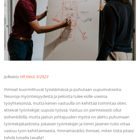
Julkaistu
HR Viesti 3/2023
Ihmiset kuormittuvat työelämässä ja puhutaan uupumuksesta.
Neuvoja myönteisyydestä ja peloista tulee esille useissa
työyhteisöissä, mutta kenen vastuulla on kehittää toimintaa siten,
etteivät työntekijät uupuisi työssä. Vastuu on perinteisesti ollut
esihenkilöllä, mutta jaetun johtajuuden myötä on alettu puhumaan
työntekijätaidoista. Jokaisen työntekijän ja tiimin jäsenen tulisi ottaa
vastuu työn kehittämisestä. Ymmärtävätkö ihmiset, miten töitä pitäisi
tehdä toisella tavalla?