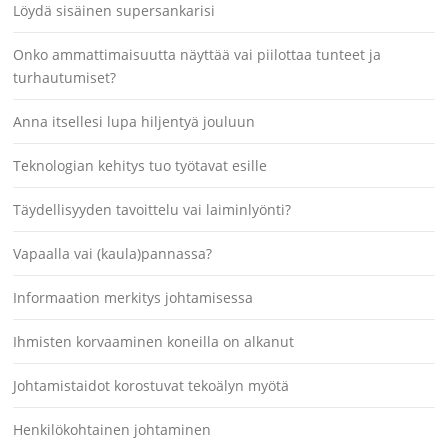
Löydä sisäinen supersankarisi
Onko ammattimaisuutta näyttää vai piilottaa tunteet ja
turhautumiset?
Anna itsellesi lupa hiljentyä jouluun
Teknologian kehitys tuo työtavat esille
Täydellisyyden tavoittelu vai laiminlyönti?
Vapaalla vai (kaula)pannassa?
Informaation merkitys johtamisessa
Ihmisten korvaaminen koneilla on alkanut
Johtamistaidot korostuvat tekoälyn myötä
Henkilökohtainen johtaminen