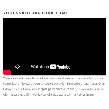
YHDESSÄOHJAUTUVA TIIMI
Yhteisöohjautuvuuden mukaan toimiva yhdessäohjautuva tiimi, joka
toimii jaetun johtajuuden ja itseohjautuvien ihmisten ohjaamana. Olen
kirjan ja verkkokurssin
tehnyt toimintamallista
, jonka avulla uusi tai
olemassa oleva tiimi voi jakaa johtajuutta ja toimia ketterämmin.