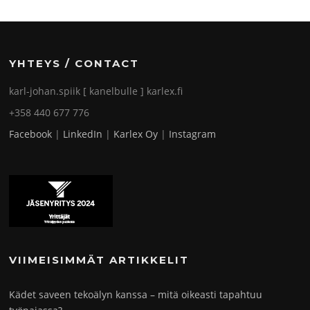
YHTEYS / CONTACT
karl-johan.spiik [ kanelbulle ] karlex.fi
+358 440 677 776
Facebook
|
LinkedIn
|
Karlex Oy
|
Instagram
VIIMEISIMMÄT ARTIKKELIT
Kädet saveen tekoälyn kanssa – mitä oikeasti tapahtuu