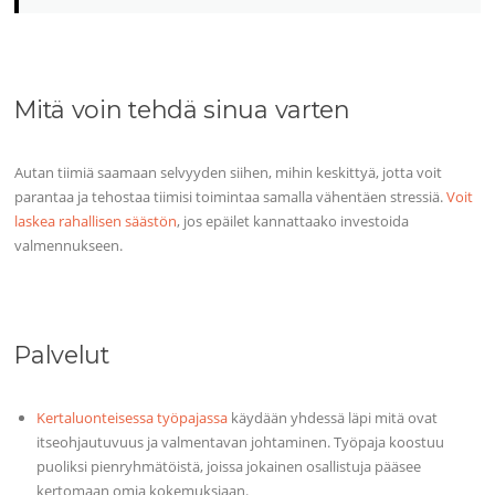
Mitä voin tehdä sinua varten
Autan tiimiä saamaan selvyyden siihen, mihin keskittyä, jotta voit
parantaa ja tehostaa tiimisi toimintaa samalla vähentäen stressiä.
Voit
laskea rahallisen säästön
, jos epäilet kannattaako investoida
valmennukseen.
Palvelut
Kertaluonteisessa työpajassa
käydään yhdessä läpi mitä ovat
itseohjautuvuus ja valmentavan johtaminen. Työpaja koostuu
puoliksi pienryhmätöistä, joissa jokainen osallistuja pääsee
kertomaan omia kokemuksiaan.