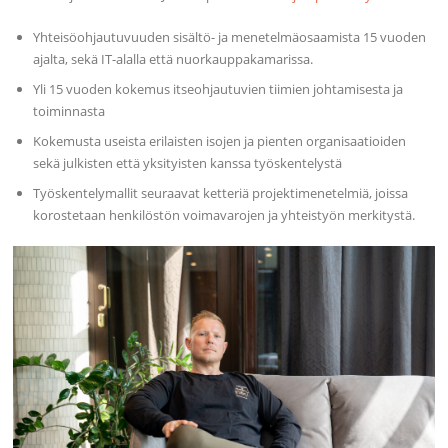
Yhteisöohjautuvuuden sisältö- ja menetelmäosaamista 15 vuoden
ajalta, sekä IT-alalla että nuorkauppakamarissa.
Yli 15 vuoden kokemus itseohjautuvien tiimien johtamisesta ja
toiminnasta
Kokemusta useista erilaisten isojen ja pienten organisaatioiden
sekä julkisten että yksityisten kanssa työskentelystä
Työskentelymallit seuraavat ketteriä projektimenetelmiä, joissa
korostetaan henkilöstön voimavarojen ja yhteistyön merkitystä.