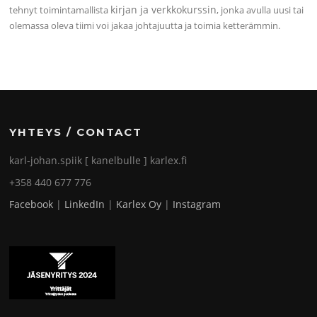
kirjan ja verkkokurssin
tehnyt toimintamallista
, jonka avulla uusi tai
olemassa oleva tiimi voi jakaa johtajuutta ja toimia ketterämmin.
YHTEYS / CONTACT
karl-johan.spiik [ kanelbulle ] karlex.fi
+358 440 677 776
Facebook
|
LinkedIn
|
Karlex Oy
|
Instagram