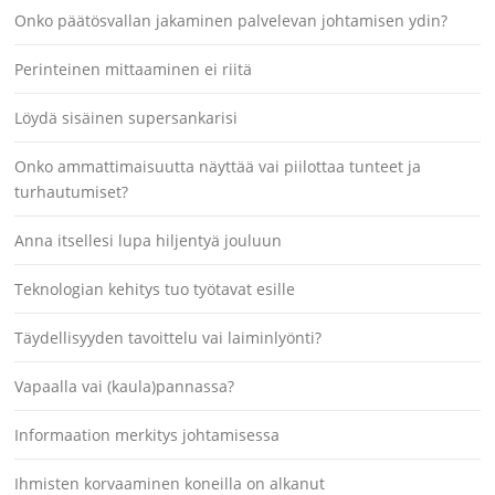
Onko päätösvallan jakaminen palvelevan johtamisen ydin?
Perinteinen mittaaminen ei riitä
Löydä sisäinen supersankarisi
Onko ammattimaisuutta näyttää vai piilottaa tunteet ja
turhautumiset?
Anna itsellesi lupa hiljentyä jouluun
Teknologian kehitys tuo työtavat esille
Täydellisyyden tavoittelu vai laiminlyönti?
Vapaalla vai (kaula)pannassa?
Informaation merkitys johtamisessa
Ihmisten korvaaminen koneilla on alkanut