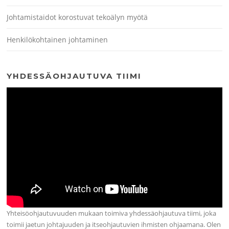
Johtamistaidot korostuvat tekoälyn myötä
Henkilökohtainen johtaminen
YHDESSÄOHJAUTUVA TIIMI
Yhteisöohjautuvuuden mukaan toimiva yhdessäohjautuva tiimi, joka
toimii jaetun johtajuuden ja itseohjautuvien ihmisten ohjaamana. Olen