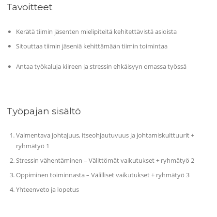
Tavoitteet
Kerätä tiimin jäsenten mielipiteitä kehitettävistä asioista
Sitouttaa tiimin jäseniä kehittämään tiimin toimintaa
Antaa työkaluja kiireen ja stressin ehkäisyyn omassa työssä
Työpajan sisältö
Valmentava johtajuus, itseohjautuvuus ja johtamiskulttuurit +
ryhmätyö 1
Stressin vähentäminen – Välittömät vaikutukset + ryhmätyö 2
Oppiminen toiminnasta – Välilliset vaikutukset + ryhmätyö 3
Yhteenveto ja lopetus