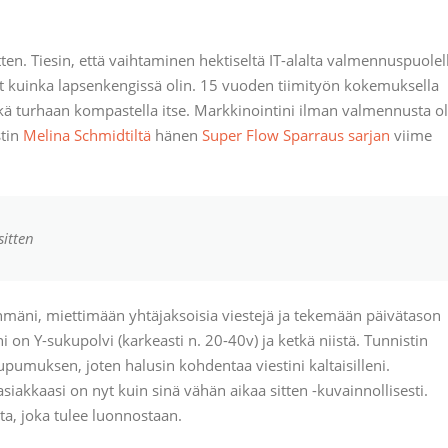
sitten. Tiesin, että vaihtaminen hektiseltä IT-alalta valmennuspuolel
yt kuinka lapsenkengissä olin. 15 vuoden tiimityön kokemuksella
kä turhaan kompastella itse. Markkinointini ilman valmennusta ol
stin
Melina Schmidtiltä
hänen
Super Flow Sparraus sarjan
viime
sitten
äni, miettimään yhtäjaksoisia viestejä ja tekemään päivätason
 Y-sukupolvi (karkeasti n. 20-40v) ja ketkä niistä. Tunnistin
 uupumuksen, joten halusin kohdentaa viestini kaltaisilleni.
siakkaasi on nyt kuin sinä vähän aikaa sitten -kuvainnollisesti.
ta, joka tulee luonnostaan.