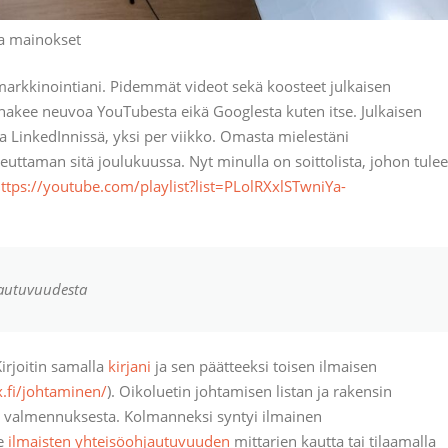
ja mainokset
markkinointiani. Pidemmät videot sekä koosteet julkaisen
hakee neuvoa YouTubesta eikä Googlesta kuten itse. Julkaisen
a LinkedInnissä, yksi per viikko. Omasta mielestäni
euttaman sitä joulukuussa. Nyt minulla on soittolista, johon tulee
ttps://youtube.com/playlist?list=PLolRXxlSTwniYa-
jautuvuudesta
irjoitin samalla
kirjani
ja sen päätteeksi toisen ilmaisen
.fi/johtaminen/
). Oikoluetin johtamisen listan ja rakensin
en valmennuksesta. Kolmanneksi syntyi ilmainen
ee
ilmaisten yhteisöohjautuvuuden
mittarien kautta tai tilaamalla