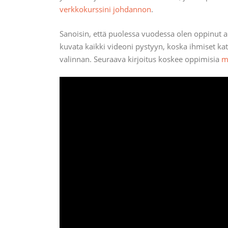
verkkokurssini johdannon
.
Sanoisin, että puolessa vuodessa olen oppinut 
kuvata kaikki videoni pystyyn, koska ihmiset ka
valinnan. Seuraava kirjoitus koskee oppimisia
m