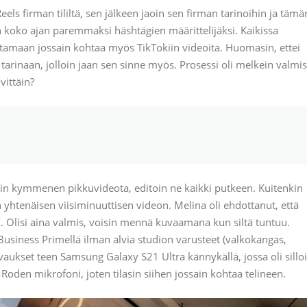
s firman tililtä, sen jälkeen jaoin sen firman tarinoihin ja tämä
tyin koko ajan paremmaksi häshtägien määrittelijäksi. Kaikissa
laittamaan jossain kohtaa myös TikTokiin videoita. Huomasin, ettei
arinaan, jolloin jaan sen sinne myös. Prosessi oli melkein valmis
vittäin?
in kymmenen pikkuvideota, editoin ne kaikki putkeen. Kuitenkin
n yhtenäisen viisiminuuttisen videon. Melina oli ehdottanut, että
n. Olisi aina valmis, voisin mennä kuvaamana kun siltä tuntuu.
usiness Primellä ilman alvia studion varusteet (valkokangas,
uvaukset teen Samsung Galaxy S21 Ultra kännykällä, jossa oli sillo
oden mikrofoni, joten tilasin siihen jossain kohtaa telineen.