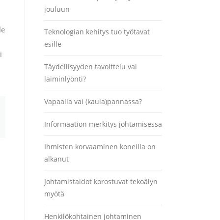
jouluun
le
Teknologian kehitys tuo työtavat
esille
i
Täydellisyyden tavoittelu vai
laiminlyönti?
Vapaalla vai (kaula)pannassa?
Informaation merkitys johtamisessa
Ihmisten korvaaminen koneilla on
alkanut
Johtamistaidot korostuvat tekoälyn
myötä
Henkilökohtainen johtaminen