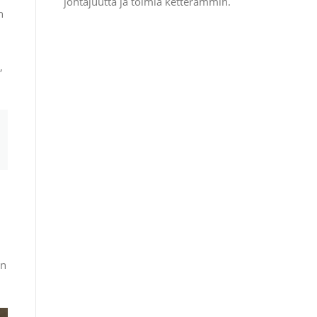
johtajuutta ja toimia ketterämmin.
n
,
in