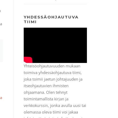
n
YHDESSÄOHJAUTUVA
TIIMI
na
Yhteisöohjautuvuuden mukaan
toimiva yhdessäohjautuva tiimi,
joka toimii jaetun johtajuuden ja
itseohjautuvien ihmisten
ohjaamana. Olen tehnyt
la
toimintamallista
kirjan ja
, jonka avulla uusi tai
verkkokurssin
olemassa oleva tiimi voi jakaa