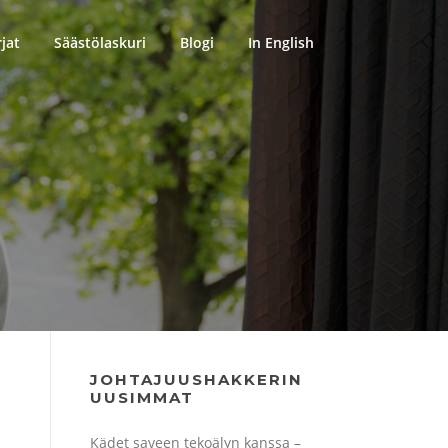
rjat
Säästölaskuri
Blogi
In English
JOHTAJUUSHAKKERIN
UUSIMMAT
Kädet saveen tekoälyn kanssa –