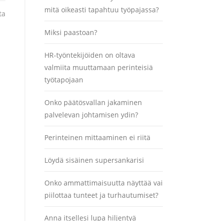
mitä oikeasti tapahtuu työpajassa?
ta
Miksi paastoan?
HR-työntekijöiden on oltava
valmiita muuttamaan perinteisiä
työtapojaan
Onko päätösvallan jakaminen
palvelevan johtamisen ydin?
Perinteinen mittaaminen ei riitä
Löydä sisäinen supersankarisi
Onko ammattimaisuutta näyttää vai
piilottaa tunteet ja turhautumiset?
Anna itsellesi lupa hiljentyä