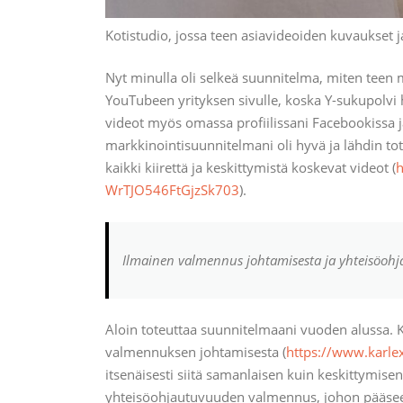
Kotistudio, jossa teen asiavideoiden kuvaukset 
Nyt minulla oli selkeä suunnitelma, miten teen 
YouTubeen yrityksen sivulle, koska Y-sukupolvi 
videot myös omassa profiilissani Facebookissa j
markkinointisuunnitelmani oli hyvä ja lähdin tot
kaikki kiirettä ja keskittymistä koskevat videot (
h
WrTJO546FtGjzSk703
).
Ilmainen valmennus johtamisesta ja yhteisöoh
Aloin toteuttaa suunnitelmaani vuoden alussa. K
valmennuksen johtamisesta (
https://www.karlex
itsenäisesti siitä samanlaisen kuin keskittymis
yhteisöohjautuvuuden valmennus, johon pääs