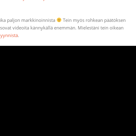
aika paljon markkinoinnista
Tein myös rohkean päätöksen
tsovat videoita kännykällä enemmän. Mielestäni tein oikean
yynnistä
.