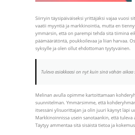
Siirryin täysipäiväiseksi yrittäjäksi vajaa vuosi 
vaatii myyntiä ja markkinointia, mutta en tienn
ymmärsin, että on parempi tehdä sitä tiiminä ei
päämäärätöntä, poukkoilevaa ja liian harvaa. O
syksylle ja olen ollut ehdottoman tyytyväinen.
Tuleva asiakkaasi on nyt kuin sinä vähän aikaa 
Melinan avulla opimme kartoittamaan kohderyhm
suunnitelman. Ymmärsimme, että kohderyhmäni on
itsessäni ylisuorittajan ja olin juuri käynyt läpi
Markkinoinnissa usein sanotaankin, että tuleva a
Täytyy ammentaa sitä sisäistä tietoa ja kokemus