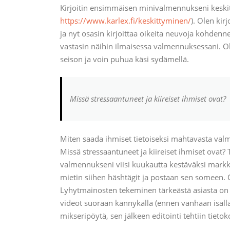
Kirjoitin ensimmäisen minivalmennukseni keskitt
https://www.karlex.fi/keskittyminen/
). Olen kir
ja nyt osasin kirjoittaa oikeita neuvoja kohdenn
vastasin näihin ilmaisessa valmennuksessani. Oli
seison ja voin puhua käsi sydämellä.
Missä stressaantuneet ja kiireiset ihmiset ovat?
Miten saada ihmiset tietoiseksi mahtavasta val
Missä stressaantuneet ja kiireiset ihmiset ovat?
valmennukseni viisi kuukautta kestäväksi markk
mietin siihen häshtägit ja postaan sen someen. O
Lyhytmainosten tekeminen tärkeästä asiasta on 
videot suoraan kännykällä (ennen vanhaan isällä 
mikseripöytä, sen jälkeen editointi tehtiin tietok