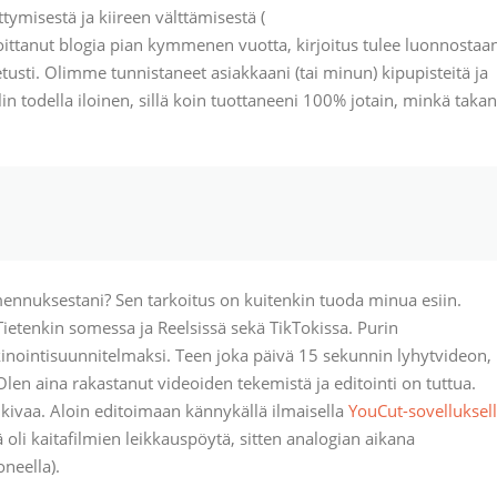
ymisestä ja kiireen välttämisestä (
joittanut blogia pian kymmenen vuotta, kirjoitus tulee luonnostaa
etusti. Olimme tunnistaneet asiakkaani (tai minun) kipupisteitä ja
n todella iloinen, sillä koin tuottaneeni 100% jotain, minkä taka
mennuksestani? Sen tarkoitus on kuitenkin tuoda minua esiin.
 Tietenkin somessa ja Reelsissä sekä TikTokissa. Purin
inointisuunnitelmaksi. Teen joka päivä 15 sekunnin lyhytvideon,
len aina rakastanut videoiden tekemistä ja editointi on tuttua.
kivaa. Aloin editoimaan kännykällä ilmaisella
YouCut-sovelluksel
oli kaitafilmien leikkauspöytä, sitten analogian aikana
oneella).