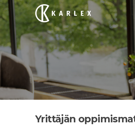
Siirry
suoraan
sisältöön
Yrittäjän oppimisma