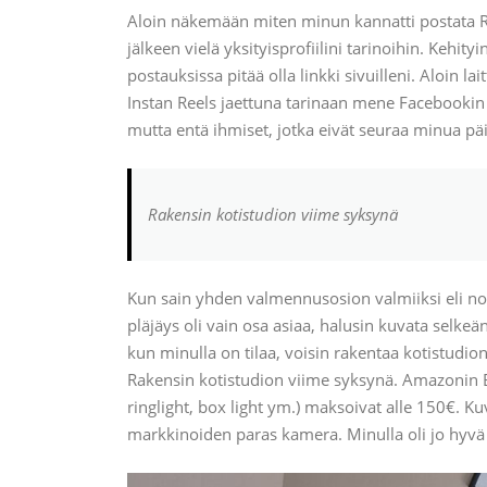
Aloin näkemään miten minun kannatti postata Reel
jälkeen vielä yksityisprofiilini tarinoihin. Kehi
postauksissa pitää olla linkki sivuilleni. Aloin 
Instan Reels jaettuna tarinaan mene Facebookin t
mutta entä ihmiset, jotka eivät seuraa minua päi
Rakensin kotistudion viime syksynä
Kun sain yhden valmennusosion valmiiksi eli no
pläjäys oli vain osa asiaa, halusin kuvata selkeä
kun minulla on tilaa, voisin rakentaa kotistudio
Rakensin kotistudion viime syksynä. Amazonin B
ringlight, box light ym.) maksoivat alle 150€. K
markkinoiden paras kamera. Minulla oli jo hyvä R