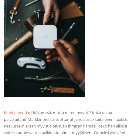
Markkinointi
oli käynnissä, mutta miten myynti? Kuka ostaa
palveluitani? Markkinointi ei tuottanut jonoa asiakkaita oveni taakse.
Keskustelin erään myyntiä tekevän ihmisen kanssa, josko hän alkaisi
soitella puolestani ja palkkaisin hänet myyjäkseni. Onneksi ystäväni