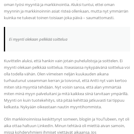
oman työsi myyntiä ja markkinointia. Aluksi tuntui, ettei oman
myynnin ja markkinoinnin asiat risteä ollenkaan, mutta nyt ymmärrän
kuinka ne tukevat toinen toisiaan joka päivä – saumattomasti.
Ei myynti olekaan pelkkää soittelua
Kuvittelin aluksi, että hankin vain jotain puhelulistoja ja soittelen. Ei
myynti olekaan pelkkää soittelua. Itseasiassa nykypäivänä soittelua voi
olla todella vähän. Olen viimeisen neljän kuukauden aikana
turhautunut useamman kerran ja toivonut, että Antti nyt vain kertoo
miten sitä myyntiä tehdään. Nyt voisin sanoa, että alan ymmärtää
miten minä myyn palveluitani ja mitä kaikkea siinä tarvitaan ympärillä.
Myynti on kuin tuotekehitys, sitä pitää kehittää jatkuvasti tai tippuu
kelkasta. Nykyään oikeastaan nautin myyntihommista.
Olin markkinoinnissa keskittynyt someen, blogiin ja YouTubeen, nyt oli
aika ottaa haltuun LinkedIn. Minun tehtävä oli miettiä aivan samoin,
missä kohderyhmieni ihmiset viettävät aikaansa. Jos