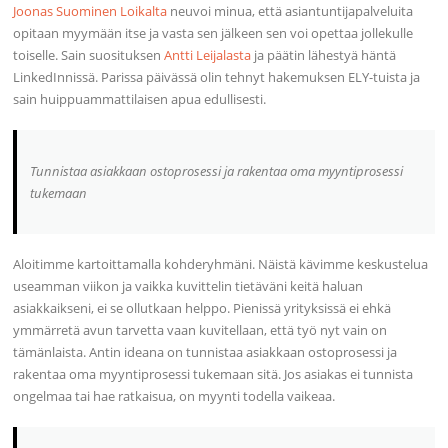
Joonas Suominen Loikalta
neuvoi minua, että asiantuntijapalveluita
opitaan myymään itse ja vasta sen jälkeen sen voi opettaa jollekulle
toiselle. Sain suosituksen
Antti Leijalasta
ja päätin lähestyä häntä
LinkedInnissä. Parissa päivässä olin tehnyt hakemuksen ELY-tuista ja
sain huippuammattilaisen apua edullisesti.
Tunnistaa asiakkaan ostoprosessi ja rakentaa oma myyntiprosessi
tukemaan
Aloitimme kartoittamalla kohderyhmäni. Näistä kävimme keskustelua
useamman viikon ja vaikka kuvittelin tietäväni keitä haluan
asiakkaikseni, ei se ollutkaan helppo. Pienissä yrityksissä ei ehkä
ymmärretä avun tarvetta vaan kuvitellaan, että työ nyt vain on
tämänlaista. Antin ideana on tunnistaa asiakkaan ostoprosessi ja
rakentaa oma myyntiprosessi tukemaan sitä. Jos asiakas ei tunnista
ongelmaa tai hae ratkaisua, on myynti todella vaikeaa.