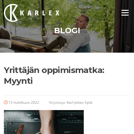
Siirry
suoraan
Valikko
sisältöön
BLOGI
Yrittäjän oppimismatka:
Myynti
13 huhtikuun 2022
Kirjoittaja:
Karl-Johan Spiik