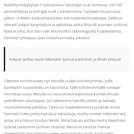
keskittymiskykyiset Y-sukupolven edustajat ovat somessa, niin HR-
ammattilaiset ja yrittäjät ovat LinkedInnissä. Tarpeeni muuttuivat,
jolloin LinkedIn keskusteluistakin tuli mielenkiintoisempia. Siellä on
oikeasti paljon kysymyksiä ja ajatuksia, jotka liittyvät suoraan työhöni.
Näin ei ollut, kun tein vain Microsoftin teknologioilla it-järjestelmiä.
Parempi johtajuus taas koskettaa meitä jokaista.
Haluan auttaa muita tekemään työnsä paremmin ja ilman stressiä
Olemme tunnistaneet nyt minulle uuden kohderyhmän, joille
konseptin suunnittelu on käynnissä. Tälle kohderyhmälle voidaan
monistaa tuote. Minulla on neuvottelut käynnissä kohderyhmän
paikalliseen edustajaan, jos tekisimme hänelle pilotin ja samalla
muotoilisimme palvelua. Tämä on mielenkiintoista ja tämän kivaa.
Varmasti tulee pettymyksiä ja takaiskuja, mutta tunnen tekeväni sitä
asiaa, jota minun kuuluu tehdä. Minä haluan auttaa muita tekemään
työnsä paremmin ja ilman stressiä. Minun ei tarvitse mennä
yhteenkään myyntitilaisuuteen epävarmalla ololla, koska olen