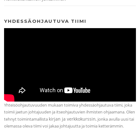
YHDESSÄOHJAUTUVA TIIMI
Yhteisöohjautuvuuden mukaan toimiva yhdessäohjautuva tiimi, joka
toimii jaetun johtajuuden ja itseohjautuvien ihmisten ohjaamana. Olen
kirjan ja verkkokurssin
tehnyt toimintamallista
, jonka avulla uusi tai
olemassa oleva tiimi voi jakaa johtajuutta ja toimia ketterämmin.