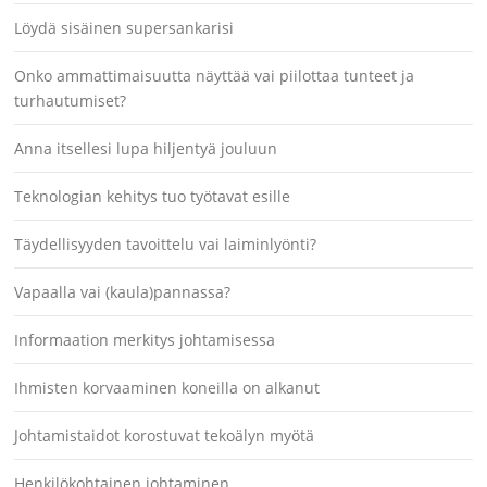
Löydä sisäinen supersankarisi
Onko ammattimaisuutta näyttää vai piilottaa tunteet ja
turhautumiset?
Anna itsellesi lupa hiljentyä jouluun
Teknologian kehitys tuo työtavat esille
Täydellisyyden tavoittelu vai laiminlyönti?
Vapaalla vai (kaula)pannassa?
Informaation merkitys johtamisessa
Ihmisten korvaaminen koneilla on alkanut
Johtamistaidot korostuvat tekoälyn myötä
Henkilökohtainen johtaminen