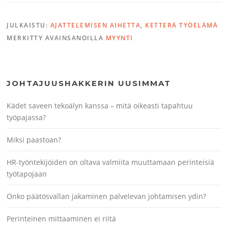
JULKAISTU:
AJATTELEMISEN AIHETTA
,
KETTERÄ TYÖELÄMÄ
MERKITTY AVAINSANOILLA
MYYNTI
JOHTAJUUSHAKKERIN UUSIMMAT
Kädet saveen tekoälyn kanssa – mitä oikeasti tapahtuu
työpajassa?
Miksi paastoan?
HR-työntekijöiden on oltava valmiita muuttamaan perinteisiä
työtapojaan
Onko päätösvallan jakaminen palvelevan johtamisen ydin?
Perinteinen mittaaminen ei riitä