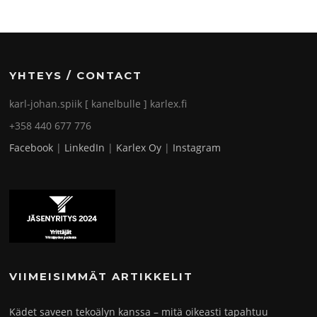
YHTEYS / CONTACT
karl-johan.spiik [ kanelbulle ] karlex.fi
+358 440 677 776
Facebook
|
LinkedIn
|
Karlex Oy
|
Instagram
VIIMEISIMMÄT ARTIKKELIT
Kädet saveen tekoälyn kanssa – mitä oikeasti tapahtuu