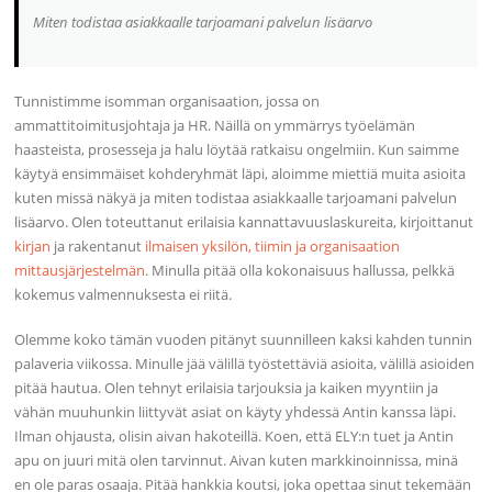
Miten todistaa asiakkaalle tarjoamani palvelun lisäarvo
Tunnistimme isomman organisaation, jossa on
ammattitoimitusjohtaja ja HR. Näillä on ymmärrys työelämän
haasteista, prosesseja ja halu löytää ratkaisu ongelmiin. Kun saimme
käytyä ensimmäiset kohderyhmät läpi, aloimme miettiä muita asioita
kuten missä näkyä ja miten todistaa asiakkaalle tarjoamani palvelun
lisäarvo. Olen toteuttanut erilaisia kannattavuuslaskureita, kirjoittanut
kirjan
ja rakentanut
ilmaisen yksilön, tiimin ja organisaation
mittausjärjestelmän
. Minulla pitää olla kokonaisuus hallussa, pelkkä
kokemus valmennuksesta ei riitä.
Olemme koko tämän vuoden pitänyt suunnilleen kaksi kahden tunnin
palaveria viikossa. Minulle jää välillä työstettäviä asioita, välillä asioiden
pitää hautua. Olen tehnyt erilaisia tarjouksia ja kaiken myyntiin ja
vähän muuhunkin liittyvät asiat on käyty yhdessä Antin kanssa läpi.
Ilman ohjausta, olisin aivan hakoteillä. Koen, että ELY:n tuet ja Antin
apu on juuri mitä olen tarvinnut. Aivan kuten markkinoinnissa, minä
en ole paras osaaja. Pitää hankkia koutsi, joka opettaa sinut tekemään