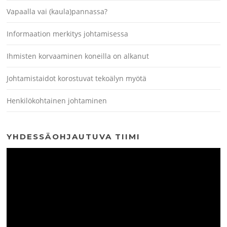
Vapaalla vai (kaula)pannassa?
Informaation merkitys johtamisessa
Ihmisten korvaaminen koneilla on alkanut
Johtamistaidot korostuvat tekoälyn myötä
Henkilökohtainen johtaminen
YHDESSÄOHJAUTUVA TIIMI