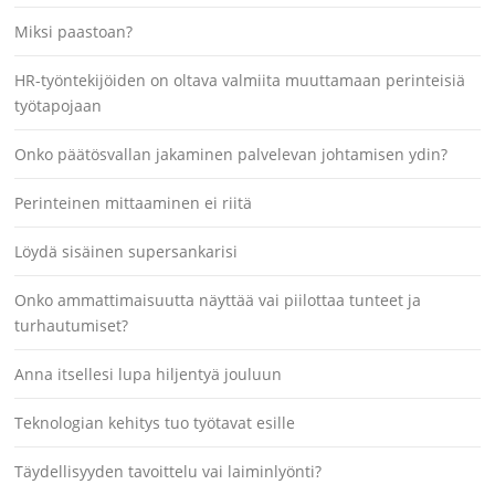
Miksi paastoan?
HR-työntekijöiden on oltava valmiita muuttamaan perinteisiä
työtapojaan
Onko päätösvallan jakaminen palvelevan johtamisen ydin?
Perinteinen mittaaminen ei riitä
Löydä sisäinen supersankarisi
Onko ammattimaisuutta näyttää vai piilottaa tunteet ja
turhautumiset?
Anna itsellesi lupa hiljentyä jouluun
Teknologian kehitys tuo työtavat esille
Täydellisyyden tavoittelu vai laiminlyönti?