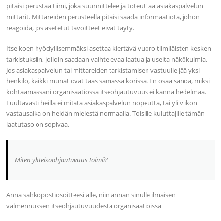
pitäisi perustaa tiimi, joka suunnittelee ja toteuttaa asiakaspalvelun
mittarit. Mittareiden perusteella pitäisi saada informaatiota, johon
reagoida, jos asetetut tavoitteet eivät täyty.
Itse koen hyödyllisemmäksi asettaa kiertävä vuoro tiimiläisten kesken
tarkistuksiin, jolloin saadaan vaihtelevaa laatua ja useita näkökulmia.
Jos asiakaspalvelun tai mittareiden tarkistamisen vastuulle jää yksi
henkilö, kaikki munat ovat taas samassa korissa. En osaa sanoa, miksi
kohtaamassani organisaatiossa itseohjautuvuus ei kanna hedelmää.
Luultavasti heillä ei mitata asiakaspalvelun nopeutta, tai yli viikon
vastausaika on heidän mielestä normaalia. Toisille kuluttajille tämän
laatutaso on sopivaa.
Miten yhteisöohjautuvuus toimii?
Anna sähköpostiosoitteesi alle, niin annan sinulle ilmaisen
valmennuksen itseohjautuvuudesta organisaatioissa