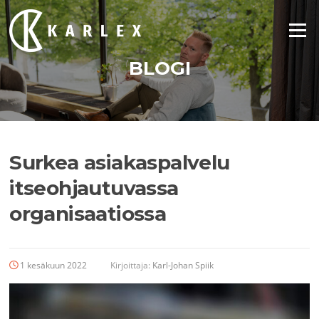
Siirry
suoraan
Valikko
sisältöön
BLOGI
Surkea asiakaspalvelu
itseohjautuvassa
organisaatiossa
1 kesäkuun 2022
Kirjoittaja:
Karl-Johan Spiik