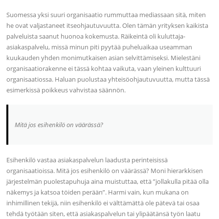
Suomessa yksi suuri organisaatio rummuttaa mediassaan sitä, miten
he ovat valjastaneet itseohjautuvuutta. Olen tämän yrityksen kaikista
palveluista saanut huonoa kokemusta. Räikeintä oli kuluttaja-
asiakaspalvelu, missä minun piti pyytää puheluaikaa useamman
kuukauden yhden monimutkaisen asian selvittämiseksi. Mielestäni
organisaatiorakenne ei tässä kohtaa vaikuta, vaan yleinen kulttuuri
organisaatiossa. Haluan puolustaa yhteisöohjautuvuutta, mutta tässä
esimerkissä poikkeus vahvistaa säännön.
Mitä jos esihenkilö on väärässä?
Esihenkilö vastaa asiakaspalvelun laadusta perinteisissä
organisaatioissa. Mitä jos esihenkilö on väärässä? Moni hierarkkisen
järjestelmän puolestapuhuja aina muistuttaa, että ”jollakulla pitää olla
näkemys ja katsoa töiden perään”. Harmi vain, kun mukana on
inhimillinen tekijä, niin esihenkilö ei välttämättä ole pätevä tai osaa
tehdä työtään siten, että asiakaspalvelun tai ylipäätänsä työn laatu