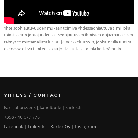
Yhteisöohjautuvuuden mukaan toimiva yhdessäohjautuva tiimi, joka
toimii jaetun johtajuuden ja itseohjautuvien ihmisten ohjaamana. Olen
kirjan ja verkkokurssin
tehnyt toimintamallista
, jonka avulla uusi tai
olemassa oleva tiimi voi jakaa johtajuutta ja toimia ketterämmin.
YHTEYS / CONTACT
karl-johan.spiik [ kanelbulle ] karlex.fi
+358 440 677 776
Facebook
|
LinkedIn
|
Karlex Oy
|
Instagram