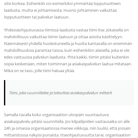
olisi korkea. Esihenkilö voi esimerkiksi ymmärtää lopputuotteen
laadusta, mutta ei johtamisesta. Huono johtaminen vaikuttaa
lopputuotteen tai palvelun laatuun.
Yhdessäohjautuvassa tiimissä laadusta vastaa tiimi itse. Jokaisella on
mahdollisuus vaikuttaa tiimin laatuun ja ottaa asioita käsittelyyn.
Näennäisesti yhdellä huolestuneella ja huolta kantavalla on enemmän
mahdollisuuksia parantaa tasoa, kuin esihenkilön alaisella, joka ei ole
edes vastuussa palvelun laadusta. Yhtä kaikki, tiimin pitäisi kuitenkin
sopia keskenään, miten toiminnan ja asiakaspalvelun laatua mitataan.
Mikä on se taso, jolle tiimi haluaa yltää.
Tiimi, joka suunnittelee ja toteuttaa asiakaspalvelun mittarit
Samalla tavalla koko organisaation ulospäin suuntautuva
asiakaspalvelu pitäisi suunnitella. Jos kilpailijoiden vastausaika on alle
24h ja omassa organisaatiossa menee viikkoja, niin luulisi, että jossain
mittaristossa näkyisi punaista. Itseohjautuvuutta tai ei, organisaation