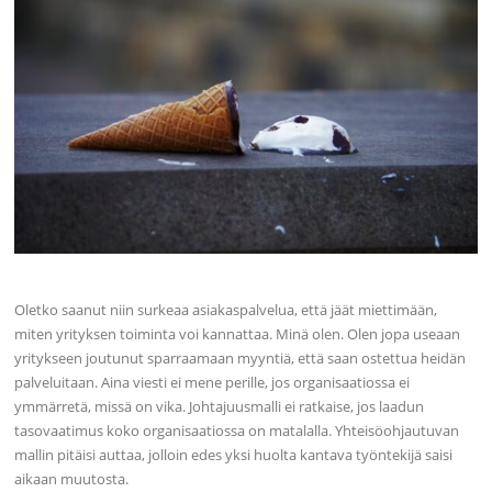
Oletko saanut niin surkeaa asiakaspalvelua, että jäät miettimään,
miten yrityksen toiminta voi kannattaa. Minä olen. Olen jopa useaan
yritykseen joutunut sparraamaan myyntiä, että saan ostettua heidän
palveluitaan. Aina viesti ei mene perille, jos organisaatiossa ei
ymmärretä, missä on vika. Johtajuusmalli ei ratkaise, jos laadun
tasovaatimus koko organisaatiossa on matalalla. Yhteisöohjautuvan
mallin pitäisi auttaa, jolloin edes yksi huolta kantava työntekijä saisi
aikaan muutosta.