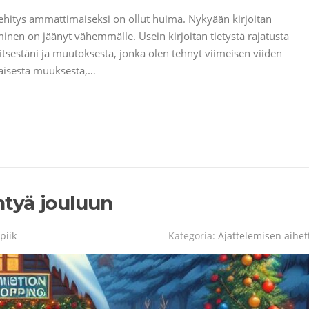
ehitys ammattimaiseksi on ollut huima. Nykyään kirjoitan
äminen on jäänyt vähemmälle. Usein kirjoitan tietystä rajatusta
i itsestäni ja muutoksesta, jonka olen tehnyt viimeisen viiden
säisestä muuksesta,…
entyä jouluun
piik
Kategoria:
Ajattelemisen aihet