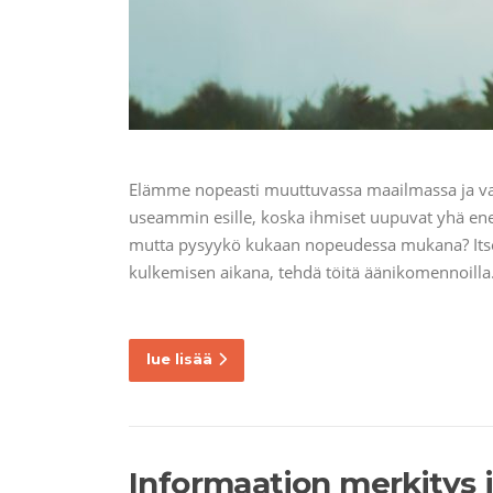
Elämme nopeasti muuttuvassa maailmassa ja vau
useammin esille, koska ihmiset uupuvat yhä ene
mutta pysyykö kukaan nopeudessa mukana? Itseki
kulkemisen aikana, tehdä töitä äänikomennoilla
lue lisää
Informaation merkitys 