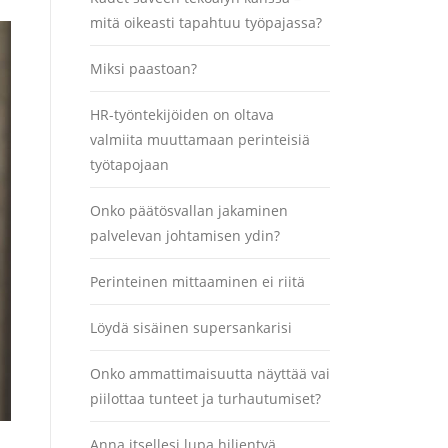
mitä oikeasti tapahtuu työpajassa?
Miksi paastoan?
HR-työntekijöiden on oltava
valmiita muuttamaan perinteisiä
työtapojaan
Onko päätösvallan jakaminen
palvelevan johtamisen ydin?
Perinteinen mittaaminen ei riitä
Löydä sisäinen supersankarisi
Onko ammattimaisuutta näyttää vai
piilottaa tunteet ja turhautumiset?
Anna itsellesi lupa hiljentyä