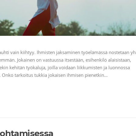
hti vain kiihtyy. Ihmisten jaksaminen työelämässä nostetaan yh
mmän. Jokainen on vastuussa itsestään, esihenkilö alaisistaan,
n kehitän työkaluja, joilla voidaan liikkumisten ja luonnossa
. Onko tarkoitus tukkia jokaisen ihmisen pienetkin…
johtamisessa