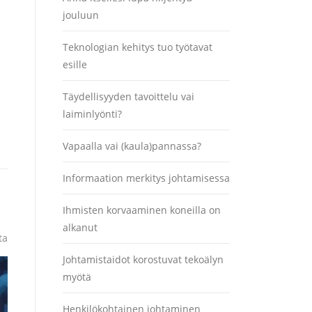
jouluun
Teknologian kehitys tuo työtavat
esille
Täydellisyyden tavoittelu vai
laiminlyönti?
Vapaalla vai (kaula)pannassa?
Informaation merkitys johtamisessa
Ihmisten korvaaminen koneilla on
alkanut
ta
Johtamistaidot korostuvat tekoälyn
myötä
Henkilökohtainen johtaminen