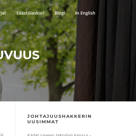
rjat
Säästölaskuri
Blogi
In English
UVUUS
JOHTAJUUSHAKKERIN
UUSIMMAT
ta
Kädet saveen tekoälyn kanssa –