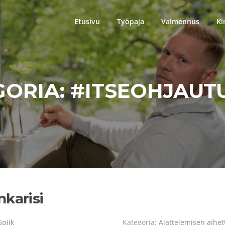
Etusivu
Työpaja
Valmennus
Ki
GORIA:
#ITSEOHJAUT
nkarisi
Spiik
Kategoria:
Ajattelemisen aihet