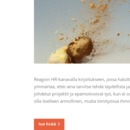
Reagoin HR-kanavalla kirjoitukseen, jossa haluttii
ymmärtää, ettei aina tarvitse tehdä täydellista
johdetut projektit ja epämotivoivat työ, kun ei o
olla itselleen armollinen, mutta tiimityössä ihmi
lue lisää