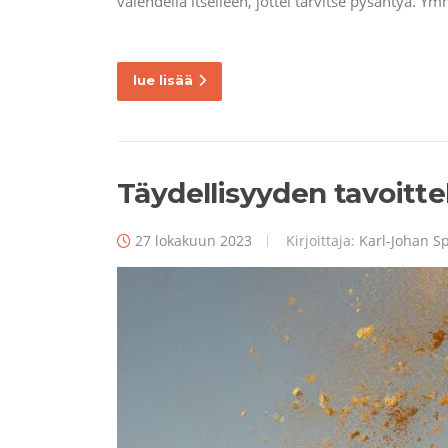
valehdella itselleen, jottei tarvitse pysähtyä. Y
lue lisää
Täydellisyyden tavoittel
27 lokakuun 2023
Kirjoittaja:
Karl-Johan Sp