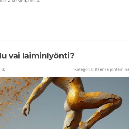
mmärrätkö sinä, mistä…
u vai laiminlyönti?
iik
Kategoria:
Itsensä johtamin