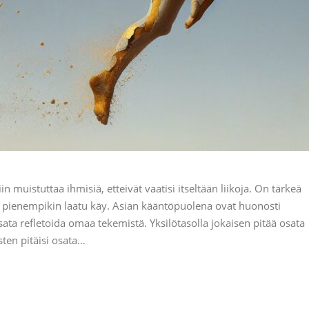
n muistuttaa ihmisiä, etteivät vaatisi itseltään liikoja. On tärkeä
 ja pienempikin laatu käy. Asian kääntöpuolena ovat huonosti
sata refletoida omaa tekemistä. Yksilötasolla jokaisen pitää osata
sten pitäisi osata…