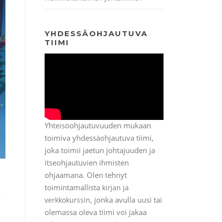
YHDESSÄOHJAUTUVA
TIIMI
Yhteisöohjautuvuuden mukaan
toimiva yhdessäohjautuva tiimi,
joka toimii jaetun johtajuuden ja
itseohjautuvien ihmisten
ohjaamana. Olen tehnyt
toimintamallista
kirjan ja
ä
, jonka avulla uusi tai
verkkokurssin
olemassa oleva tiimi voi jakaa