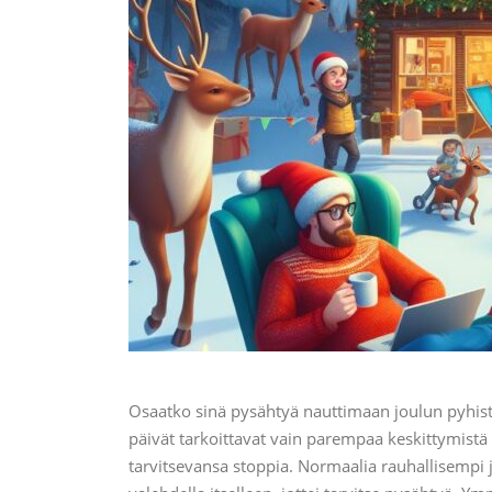
Osaatko sinä pysähtyä nauttimaan joulun pyhistä p
päivät tarkoittavat vain parempaa keskittymistä 
tarvitsevansa stoppia. Normaalia rauhallisempi 