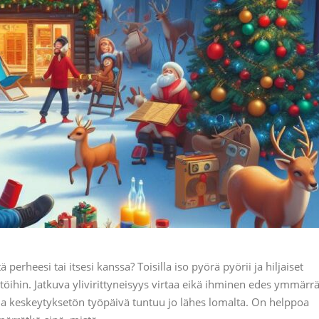
erheesi tai itsesi kanssa? Toisilla iso pyörä pyörii ja hiljaiset
töihin. Jatkuva ylivirittyneisyys virtaa eikä ihminen edes ymmärr
ja keskeytyksetön työpäivä tuntuu jo lähes lomalta. On helppoa