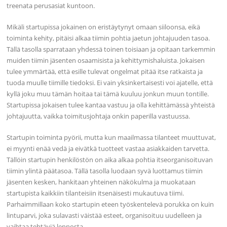
treenata perusasiat kuntoon.
Mikäli startupissa jokainen on eristäytynyt omaan siiloonsa, eikä
toiminta kehity, pitäisi alkaa tiimin pohtia jaetun johtajuuden tasoa.
Tällä tasolla sparrataan yhdessä toinen toisiaan ja opitaan tarkemmin
muiden tiimin jäsenten osaamisista ja kehittymishaluista. Jokaisen
tulee ymmärtää, että esille tulevat ongelmat pitää itse ratkaista ja
tuoda muulle tiimille tiedoksi. Ei vain yksinkertaisesti voi ajatelle, että
kyllä joku muu tämän hoitaa tai tämä kuuluu jonkun muun tontille.
Startupissa jokaisen tulee kantaa vastuu ja olla kehittämässä yhteistä
johtajuutta, vaikka toimitusjohtaja onkin paperilla vastuussa.
Startupin toiminta pyörii, mutta kun maailmassa tilanteet muuttuvat,
ei myynti enää vedä ja eivätkä tuotteet vastaa asiakkaiden tarvetta.
Tällöin startupin henkilöstön on aika alkaa pohtia itseorganisoituvan
tiimin ylintä päätasoa. Tällä tasolla luodaan syvä luottamus tiimin
jäsenten kesken, hankitaan yhteinen näkökulma ja muokataan
startupista kaikkiin tilanteisiin itsenäisesti mukautuva tiimi.
Parhaimmillaan koko startupin eteen työskentelevä porukka on kuin
lintuparvi, joka sulavasti väistää esteet, organisoituu uudelleen ja
vaihtaa tehtäviä lennosta.