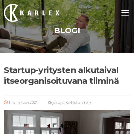
Siirry
suoraan
Valikko
sisältöön
BLOGI
Startup-yritysten alkutaival
itseorganisoituvana tiiminä
1 helmikuun 2021
Kirjoittaja:
Karl-Johan Spiik