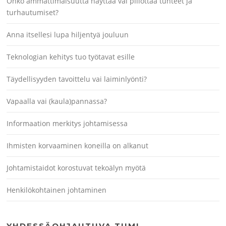
Onko ammattimaisuutta näyttää vai piilottaa tunteet ja
turhautumiset?
Anna itsellesi lupa hiljentyä jouluun
Teknologian kehitys tuo työtavat esille
Täydellisyyden tavoittelu vai laiminlyönti?
Vapaalla vai (kaula)pannassa?
Informaation merkitys johtamisessa
Ihmisten korvaaminen koneilla on alkanut
Johtamistaidot korostuvat tekoälyn myötä
Henkilökohtainen johtaminen
YHDESSÄOHJAUTUVA TIIMI