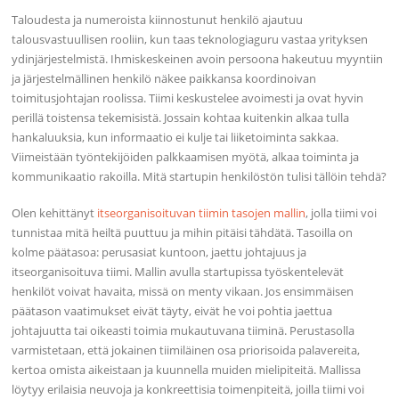
Taloudesta ja numeroista kiinnostunut henkilö ajautuu
talousvastuullisen rooliin, kun taas teknologiaguru vastaa yrityksen
ydinjärjestelmistä. Ihmiskeskeinen avoin persoona hakeutuu myyntiin
ja järjestelmällinen henkilö näkee paikkansa koordinoivan
toimitusjohtajan roolissa. Tiimi keskustelee avoimesti ja ovat hyvin
perillä toistensa tekemisistä. Jossain kohtaa kuitenkin alkaa tulla
hankaluuksia, kun informaatio ei kulje tai liiketoiminta sakkaa.
Viimeistään työntekijöiden palkkaamisen myötä, alkaa toiminta ja
kommunikaatio rakoilla. Mitä startupin henkilöstön tulisi tällöin tehdä?
Olen kehittänyt
itseorganisoituvan tiimin tasojen mallin
, jolla tiimi voi
tunnistaa mitä heiltä puuttuu ja mihin pitäisi tähdätä. Tasoilla on
kolme päätasoa: perusasiat kuntoon, jaettu johtajuus ja
itseorganisoituva tiimi. Mallin avulla startupissa työskentelevät
henkilöt voivat havaita, missä on menty vikaan. Jos ensimmäisen
päätason vaatimukset eivät täyty, eivät he voi pohtia jaettua
johtajuutta tai oikeasti toimia mukautuvana tiiminä. Perustasolla
varmistetaan, että jokainen tiimiläinen osa priorisoida palavereita,
kertoa omista aikeistaan ja kuunnella muiden mielipiteitä. Mallissa
löytyy erilaisia neuvoja ja konkreettisia toimenpiteitä, joilla tiimi voi