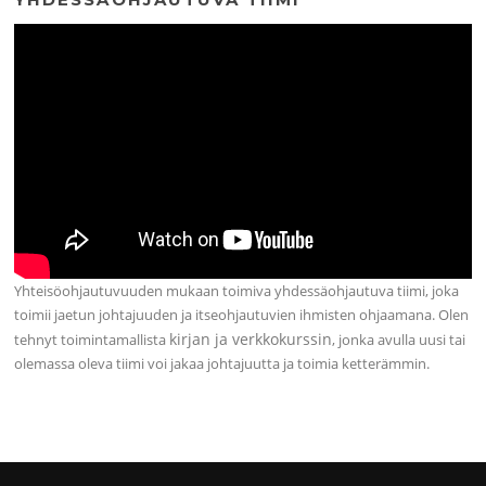
Yhteisöohjautuvuuden mukaan toimiva yhdessäohjautuva tiimi, joka
toimii jaetun johtajuuden ja itseohjautuvien ihmisten ohjaamana. Olen
kirjan ja verkkokurssin
tehnyt toimintamallista
, jonka avulla uusi tai
olemassa oleva tiimi voi jakaa johtajuutta ja toimia ketterämmin.