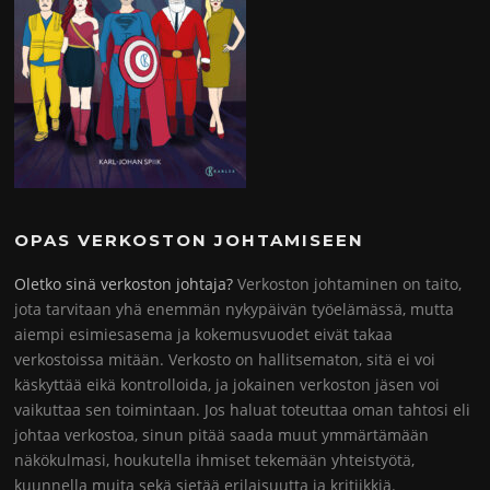
OPAS VERKOSTON JOHTAMISEEN
Oletko sinä verkoston johtaja?
Verkoston johtaminen on taito,
jota tarvitaan yhä enemmän nykypäivän työelämässä, mutta
aiempi esimiesasema ja kokemusvuodet eivät takaa
verkostoissa mitään. Verkosto on hallitsematon, sitä ei voi
käskyttää eikä kontrolloida, ja jokainen verkoston jäsen voi
vaikuttaa sen toimintaan. Jos haluat toteuttaa oman tahtosi eli
johtaa verkostoa, sinun pitää saada muut ymmärtämään
näkökulmasi, houkutella ihmiset tekemään yhteistyötä,
kuunnella muita sekä sietää erilaisuutta ja kritiikkiä.