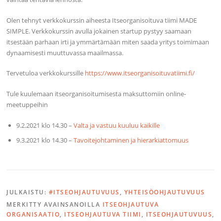
Olen tehnyt verkkokurssin aiheesta Itseorganisoituva tiimi MADE
SIMPLE. Verkkokurssin avulla jokainen startup pystyy saamaan
itsestään parhaan irti ja ymmärtämään miten saada yritys toimimaan
dynaamisesti muuttuvassa maailmassa.
Tervetuloa verkkokurssille
https://www.itseorganisoituvatiimi.fi/
Tule kuulemaan itseorganisoitumisesta maksuttomiin online-
meetuppeihin
9.2.2021 klo 14.30 –
Valta ja vastuu kuuluu kaikille
9.3.2021 klo 14.30 –
Tavoitejohtaminen ja hierarkiattomuus
JULKAISTU:
#ITSEOHJAUTUVUUS
,
YHTEISÖOHJAUTUVUUS
MERKITTY AVAINSANOILLA
ITSEOHJAUTUVA
ORGANISAATIO
,
ITSEOHJAUTUVA TIIMI
,
ITSEOHJAUTUVUUS
,