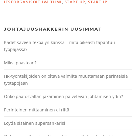
ITSEORGANISOITUVA TIIMI
,
START UP
,
STARTUP
JOHTAJUUSHAKKERIN UUSIMMAT
Kädet saveen tekoälyn kanssa – mitä oikeasti tapahtuu
työpajassa?
Miksi paastoan?
HR-työntekijöiden on oltava valmiita muuttamaan perinteisiä
työtapojaan
Onko päätösvallan jakaminen palvelevan johtamisen ydin?
Perinteinen mittaaminen ei riitä
Löydä sisäinen supersankarisi