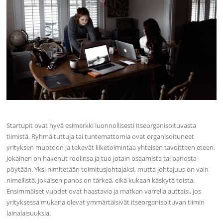
Startupit ovat hyvä esimerkki luonnollisesti itseorganisoituvasta
tiimistä. Ryhmä tuttuja tai tuntemattomia ovat organisoituneet
yrityksen muotoon ja tekevät liiketoimintaa yhteisen tavoitteen eteen.
Jokainen on hakenut roolinsa ja tuo jotain osaamista tai panosta
pöytään. Yksi nimitetään toimitusjohtajaksi, mutta johtajuus on vain
nimellistä. Jokaisen panos on tärkeä, eikä kukaan käskytä toista.
Ensimmäiset vuodet ovat haastavia ja matkan varrella auttaisi, jos
yrityksessä mukana olevat ymmärtäisivät itseorganisoituvan tiimin
lainalaisuuksia.