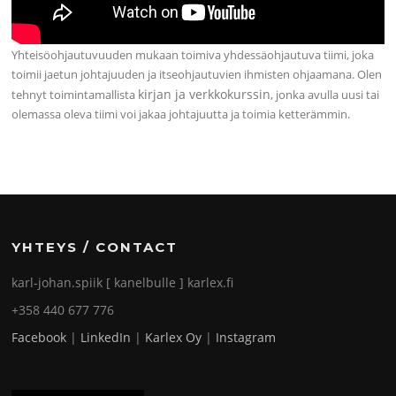
Yhteisöohjautuvuuden mukaan toimiva yhdessäohjautuva tiimi, joka
toimii jaetun johtajuuden ja itseohjautuvien ihmisten ohjaamana. Olen
kirjan ja verkkokurssin
tehnyt toimintamallista
, jonka avulla uusi tai
olemassa oleva tiimi voi jakaa johtajuutta ja toimia ketterämmin.
YHTEYS / CONTACT
karl-johan.spiik [ kanelbulle ] karlex.fi
+358 440 677 776
Facebook
|
LinkedIn
|
Karlex Oy
|
Instagram