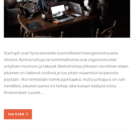
Startupit ovat hyvä esimerkki luonnollisesti itseorganisoituvasta
tiimistä. Ryhmä tuttuja tai tuntemattomia ovat organisoituneet
yrityksen muotoon ja tekevät liiketoimintaa yhteisen tavoitteen eteen.
Jokainen on hakenut roolinsa ja tuo jotain osaamista tai panosta
pöytään. Yksi nimitetään toimitusjohtajaksi, mutta johtajuus on vain
nimellistä. Jokaisen panos on tärkeä, eikä kukaan käskytä toista.
Ensimmäiset vuodet…
lue lisää