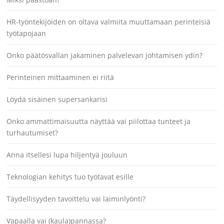
HR-työntekijöiden on oltava valmiita muuttamaan perinteisiä
työtapojaan
Onko päätösvallan jakaminen palvelevan johtamisen ydin?
Perinteinen mittaaminen ei riitä
Löydä sisäinen supersankarisi
Onko ammattimaisuutta näyttää vai piilottaa tunteet ja
turhautumiset?
Anna itsellesi lupa hiljentyä jouluun
Teknologian kehitys tuo työtavat esille
Täydellisyyden tavoittelu vai laiminlyönti?
Vapaalla vai (kaula)pannassa?