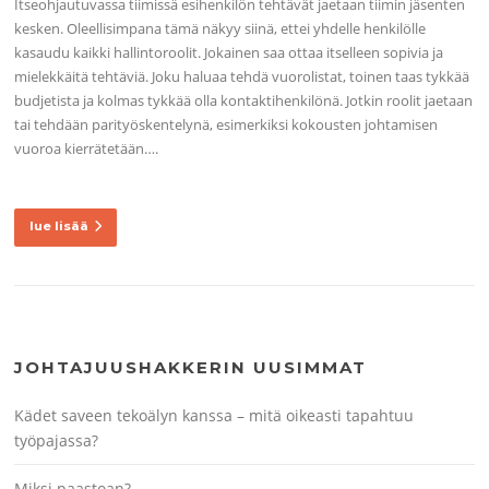
Itseohjautuvassa tiimissä esihenkilön tehtävät jaetaan tiimin jäsenten
kesken. Oleellisimpana tämä näkyy siinä, ettei yhdelle henkilölle
kasaudu kaikki hallintoroolit. Jokainen saa ottaa itselleen sopivia ja
mielekkäitä tehtäviä. Joku haluaa tehdä vuorolistat, toinen taas tykkää
budjetista ja kolmas tykkää olla kontaktihenkilönä. Jotkin roolit jaetaan
tai tehdään parityöskentelynä, esimerkiksi kokousten johtamisen
vuoroa kierrätetään….
lue lisää
JOHTAJUUSHAKKERIN UUSIMMAT
Kädet saveen tekoälyn kanssa – mitä oikeasti tapahtuu
työpajassa?
Miksi paastoan?