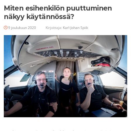
Miten esihenkilön puuttuminen
näkyy käytännössä?
9 joulukuun 2020
Kirjoittaja:
Karl-Johan Spiik