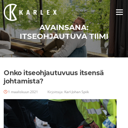
Siirry
suoraan
Valikko
sisältöön
AVAINSANA:
ITSEOHJAUTUVA TIIMI
Onko itseohjautuvuus itsensä
johtamista?
1 maaliskuun 2021
Kirjoittaja:
Karl-Johan Spiik