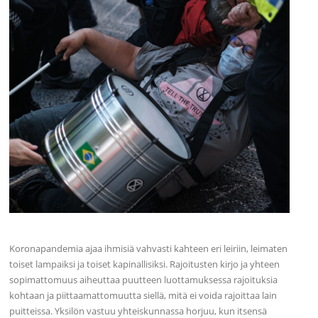
Koronapandemia ajaa ihmisiä vahvasti kahteen eri leiriin, leimaten
toiset lampaiksi ja toiset kapinallisiksi. Rajoitusten kirjo ja yhteen
sopimattomuus aiheuttaa puutteen luottamuksessa rajoituksia
kohtaan ja piittaamattomuutta siellä, mitä ei voida rajoittaa lain
puitteissa. Yksilön vastuu yhteiskunnassa horjuu, kun itsensä