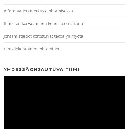
Informaation merkitys johtamisessa
Ihmisten korvaaminen koneilla on alkanut
Johtamistaidot korostuvat tekoälyn myötä
Henkilökohtainen johtaminen
YHDESSÄOHJAUTUVA TIIMI