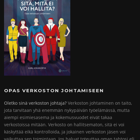
OPAS VERKOSTON JOHTAMISEEN
Oletko sinä verkoston johtaja?
Verkoston johtaminen on taito,
jota tarvitaan yhä enemmän nykypäivän työelämässä, mutta
aiempi esimiesasema ja kokemusvuodet eivät takaa
verkostoissa mitään. Verkosto on hallitsematon, sitä ei voi
käskyttää eikä kontrolloida, ja jokainen verkoston jäsen voi
vaikuttaa sen toimintaan. Jos haluat toteuttaa oman tahtosi eli