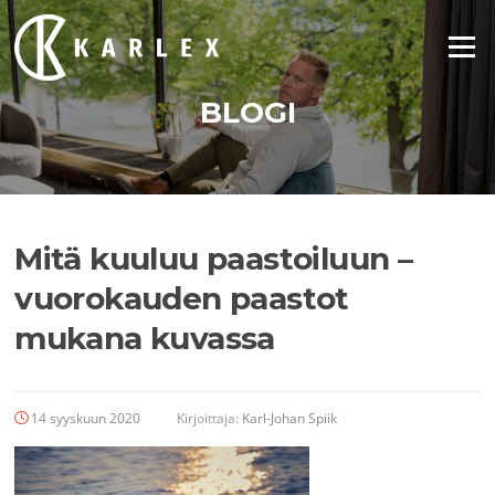
Siirry
suoraan
Valikko
sisältöön
BLOGI
Mitä kuuluu paastoiluun –
vuorokauden paastot
mukana kuvassa
14 syyskuun 2020
Kirjoittaja:
Karl-Johan Spiik