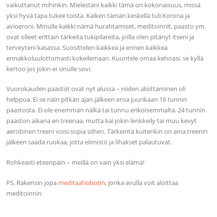
vaikuttanut mihinkin. Mielestäni kaikki tämä on kokonaisuus, missä
yksi hyvä tapa tukee toista. Kaiken tämän keskellä tuli Korona ja
avioeroni. Minulle kaikki nämä hurahtamiset, meditoinnit, paasto ym.
ovat olleet erittäin tärkeitä tukipilareita, joilla olen pitänyt itseni ja
terveyteni kasassa. Suosittelen kaikkea ja ennen kaikkea
ennakkoluulottomasti kokeilemaan. Kuuntele omaa kehoasi, se kyllä
kertoo jos jokin ei sinulle sovi.
Vuorokauden paastot ovat nyt alussa – niiden aloittaminen oli
helppoa. Ei se näin pitkän ajan jälkeen eroa juurikaan 16 tunnin
paastosta. Ei ole enemmän nälkä tai tunnu erikoisemmalta. 24 tunnin
paaston aikana en treenaa, mutta kai jokin lenkkeily tai muu kevyt
aerobinen treeni voisi sopia siihen. Tärkeintä kuitenkin on aina treenin
jälkeen saada ruokaa, jotta elimistö ja lihakset palautuvat.
Rohkeasti eteenpäin – meillä on vain yksi elämä!
PS. Rakensin jopa
meditaatiobotin
, jonka avulla voit aloittaa
meditoinnin