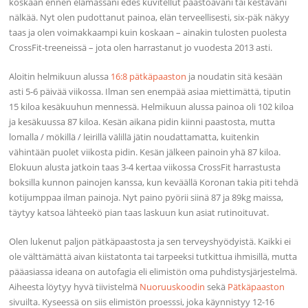
koskaan ennen elämässäni edes kuvitellut paastoavani tai kestäväni
nälkää. Nyt olen pudottanut painoa, elän terveellisesti, six-päk näkyy
taas ja olen voimakkaampi kuin koskaan – ainakin tulosten puolesta
CrossFit-treeneissä – jota olen harrastanut jo vuodesta 2013 asti.
Aloitin helmikuun alussa
16:8 pätkäpaaston
ja noudatin sitä kesään
asti 5-6 päivää viikossa. Ilman sen enempää asiaa miettimättä, tiputin
15 kiloa kesäkuuhun mennessä. Helmikuun alussa painoa oli 102 kiloa
ja kesäkuussa 87 kiloa. Kesän aikana pidin kiinni paastosta, mutta
lomalla / mökillä / leirillä välillä jätin noudattamatta, kuitenkin
vähintään puolet viikosta pidin. Kesän jälkeen painoin yhä 87 kiloa.
Elokuun alusta jatkoin taas 3-4 kertaa viikossa CrossFit harrastusta
boksilla kunnon painojen kanssa, kun keväällä Koronan takia piti tehdä
kotijumppaa ilman painoja. Nyt paino pyörii siinä 87 ja 89kg maissa,
täytyy katsoa lähteekö pian taas laskuun kun asiat rutinoituvat.
Olen lukenut paljon pätkäpaastosta ja sen terveyshyödyistä. Kaikki ei
ole välttämättä aivan kiistatonta tai tarpeeksi tutkittua ihmisillä, mutta
pääasiassa ideana on autofagia eli elimistön oma puhdistysjärjestelmä.
Aiheesta löytyy hyvä tiivistelmä
Nuoruuskoodin
sekä
Pätkäpaaston
sivuilta. Kyseessä on siis elimistön proesssi, joka käynnistyy 12-16