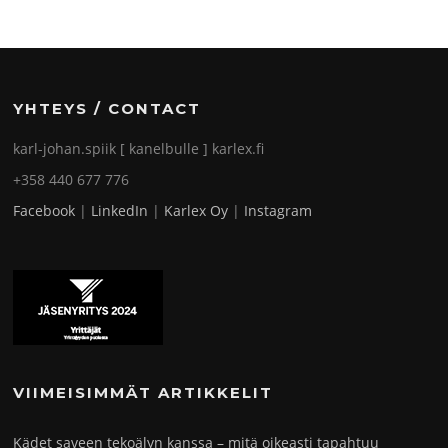
YHTEYS / CONTACT
karl-johan.spiik [ kanelbulle ] karlex.fi
+358 440 677 776
Facebook
|
LinkedIn
|
Karlex Oy
|
Instagram
VIIMEISIMMÄT ARTIKKELIT
Kädet saveen tekoälyn kanssa – mitä oikeasti tapahtuu