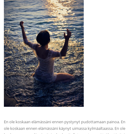
En ole koskaan elämässäni ennen pystynyt pudottamaan painoa. En
ole koskaan ennen elämässäni käynyt uimassa kylmäaltaassa. En ole