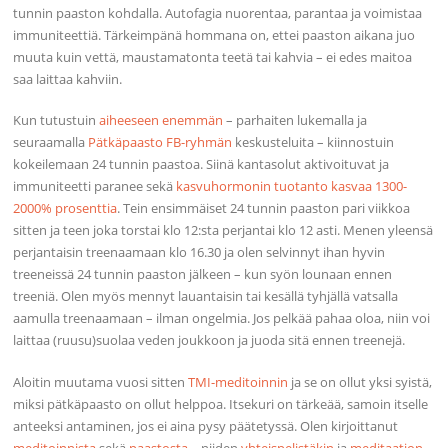
tunnin paaston kohdalla. Autofagia nuorentaa, parantaa ja voimistaa
immuniteettiä. Tärkeimpänä hommana on, ettei paaston aikana juo
muuta kuin vettä, maustamatonta teetä tai kahvia – ei edes maitoa
saa laittaa kahviin.
Kun tutustuin
aiheeseen enemmän
– parhaiten lukemalla ja
seuraamalla
Pätkäpaasto FB-ryhmän
keskusteluita – kiinnostuin
kokeilemaan 24 tunnin paastoa. Siinä kantasolut aktivoituvat ja
immuniteetti paranee sekä
kasvuhormonin tuotanto kasvaa 1300-
2000% prosenttia
. Tein ensimmäiset 24 tunnin paaston pari viikkoa
sitten ja teen joka torstai klo 12:sta perjantai klo 12 asti. Menen yleensä
perjantaisin treenaamaan klo 16.30 ja olen selvinnyt ihan hyvin
treeneissä 24 tunnin paaston jälkeen – kun syön lounaan ennen
treeniä. Olen myös mennyt lauantaisin tai kesällä tyhjällä vatsalla
aamulla treenaamaan – ilman ongelmia. Jos pelkää pahaa oloa, niin voi
laittaa (ruusu)suolaa veden joukkoon ja juoda sitä ennen treenejä.
Aloitin muutama vuosi sitten
TMI-meditoinnin
ja se on ollut yksi syistä,
miksi pätkäpaasto on ollut helppoa. Itsekuri on tärkeää, samoin itselle
anteeksi antaminen, jos ei aina pysy päätetyssä. Olen kirjoittanut