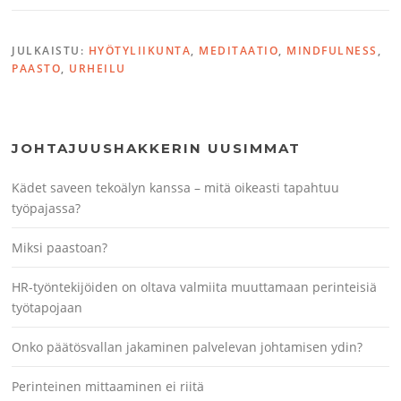
JULKAISTU:
HYÖTYLIIKUNTA
,
MEDITAATIO
,
MINDFULNESS
,
PAASTO
,
URHEILU
JOHTAJUUSHAKKERIN UUSIMMAT
Kädet saveen tekoälyn kanssa – mitä oikeasti tapahtuu
työpajassa?
Miksi paastoan?
HR-työntekijöiden on oltava valmiita muuttamaan perinteisiä
työtapojaan
Onko päätösvallan jakaminen palvelevan johtamisen ydin?
Perinteinen mittaaminen ei riitä