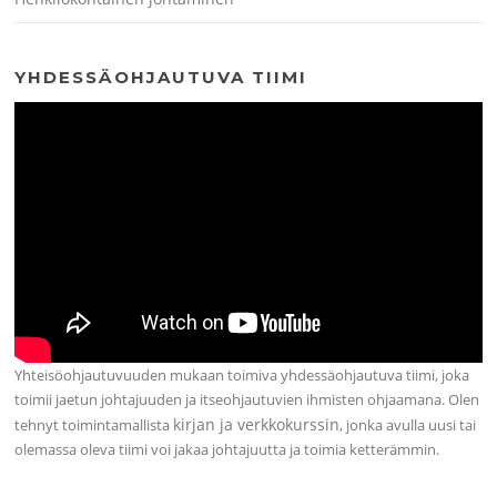
YHDESSÄOHJAUTUVA TIIMI
Yhteisöohjautuvuuden mukaan toimiva yhdessäohjautuva tiimi, joka
toimii jaetun johtajuuden ja itseohjautuvien ihmisten ohjaamana. Olen
kirjan ja verkkokurssin
tehnyt toimintamallista
, jonka avulla uusi tai
olemassa oleva tiimi voi jakaa johtajuutta ja toimia ketterämmin.