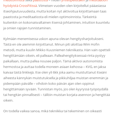
meditoinnista
sekä
paastosta
– niiden
yhteispelistäkin
ja
meditaation
hyödyistä CrossFitissä
. Viimeisen vuoden olen kirjoitellut pääasiassa
itseohjautuvuudesta, mutta koitan nyt aktivoitua kirjoittamaan taas
paastosta ja meditaatiosta eli mielen optimoinnista. Tärkeintä
kuitenkin on kokonaisvaltainen itsensä johtaminen, intuition kuuntelu
ja omien rajojen tunnistaminen.
Kylmään menemisessa uskon apuna olevan hengitysharjoitukseni.
Tästä en ole aiemmin kirjoittanut. Minun piti aloittaa Wim Hofin
metodi, mutta kuulin Mikko Kuusniemen tekniikasta. Hän vain opetteli
hengittämään oikein, eli palleaan. Palleahengityksessaä rinta pystyy
paikallaan, mutta pallea nousee paljon. Tämä aktivoi autonomista
hermostoa ja auttaa todella moneen asiaan kehossa – KVG, en jaksa
kaivaa tästä linkkejä. Itse olen yli 6kk joka aamu muistuttanut itseäni
aiheesta kännykän muistutuksella ja pikkuhiljaa muistan enemmän ja
pidempään päivälle – vihdoin koko päivän ajan olen oppinut
hengittämään syvään. Tunnistan myös, jos olen kyyryssä työpöydällä
tai hengitän pinnallisesti – tällöin muistan korjata asennon ja hengittää
oikein.
On todella vaikea sanoa, mikä tekniikka tai tekeminen on oikeasti