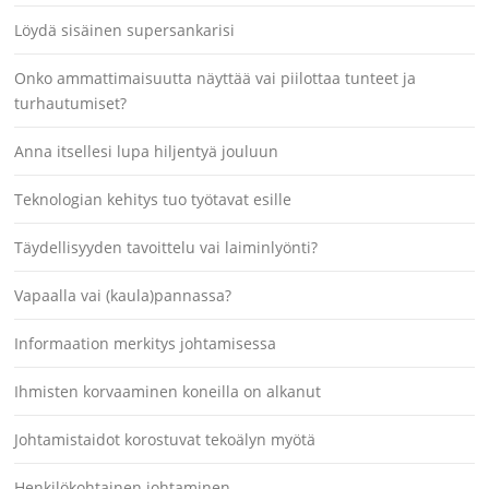
Löydä sisäinen supersankarisi
Onko ammattimaisuutta näyttää vai piilottaa tunteet ja
turhautumiset?
Anna itsellesi lupa hiljentyä jouluun
Teknologian kehitys tuo työtavat esille
Täydellisyyden tavoittelu vai laiminlyönti?
Vapaalla vai (kaula)pannassa?
Informaation merkitys johtamisessa
Ihmisten korvaaminen koneilla on alkanut
Johtamistaidot korostuvat tekoälyn myötä
Henkilökohtainen johtaminen