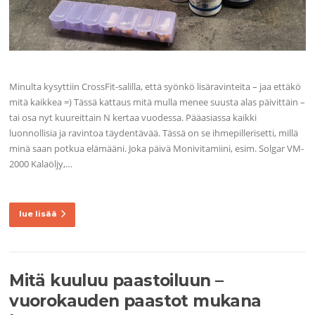
Minulta kysyttiin CrossFit-salilla, että syönkö lisäravinteita – jaa ettäkö
mitä kaikkea =) Tässä kattaus mitä mulla menee suusta alas päivittäin –
tai osa nyt kuureittain N kertaa vuodessa. Pääasiassa kaikki
luonnollisia ja ravintoa täydentävää. Tässä on se ihmepillerisetti, millä
minä saan potkua elämääni. Joka päivä Monivitamiini, esim. Solgar VM-
2000 Kalaöljy,…
lue lisää
Mitä kuuluu paastoiluun –
vuorokauden paastot mukana