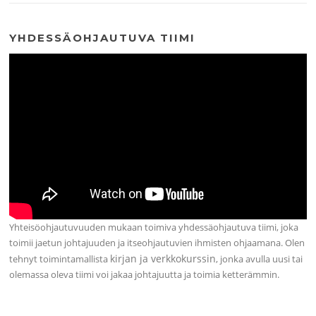
YHDESSÄOHJAUTUVA TIIMI
Yhteisöohjautuvuuden mukaan toimiva yhdessäohjautuva tiimi, joka
toimii jaetun johtajuuden ja itseohjautuvien ihmisten ohjaamana. Olen
kirjan ja verkkokurssin
tehnyt toimintamallista
, jonka avulla uusi tai
olemassa oleva tiimi voi jakaa johtajuutta ja toimia ketterämmin.