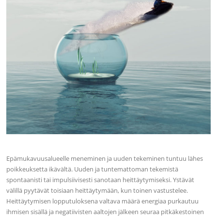
Epämukavuusalueelle meneminen ja uuden tekeminen tuntuu lähes
poikkeuksetta ikävältä. Uuden ja tuntemattoman tekemistä
spontaanisti tai impulsiivisesti sanotaan heittäytymiseksi. Ystävät
välillä pyytävät toisiaan heittäytymään, kun toinen vastustelee.
Heittäytymisen lopputuloksena valtava määrä energiaa purkautuu
ihmisen sisällä ja negatiivisten aaltojen jälkeen seuraa pitkäkestoinen