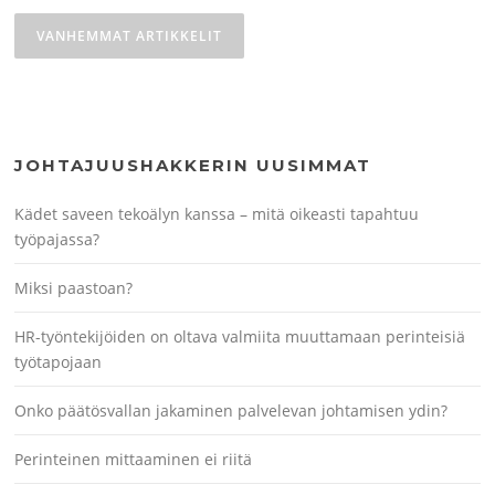
Artikkelien
selaus
VANHEMMAT ARTIKKELIT
JOHTAJUUSHAKKERIN UUSIMMAT
Kädet saveen tekoälyn kanssa – mitä oikeasti tapahtuu
työpajassa?
Miksi paastoan?
HR-työntekijöiden on oltava valmiita muuttamaan perinteisiä
työtapojaan
Onko päätösvallan jakaminen palvelevan johtamisen ydin?
Perinteinen mittaaminen ei riitä