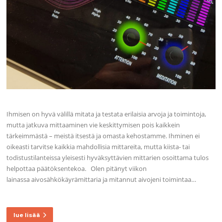
Ihmisen on hyvä välillä mitata ja testata erilaisia arvoja ja toimintoja,
mutta jatkuva mittaaminen vie keskittymisen pois kaikkein
tärkeimmästä – meistä itsestä ja omasta kehostamme. Ihminen ei
oikeasti tarvitse kaikkia mahdollisia mittareita, mutta kiista- tai
todistustilanteissa yleisesti hyväksyttävien mittarien osoittama tulos
helpottaa päätöksentekoa. Olen pitänyt viikon
lainassa aivosähkökäyrämittaria ja mitannut aivojeni toimintaa…
lue lisää