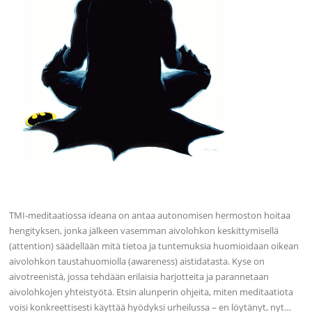
TMI-meditaatiossa ideana on antaa autonomisen hermoston hoitaa
hengityksen, jonka jälkeen vasemman aivolohkon keskittymisellä
(attention) säädellään mitä tietoa ja tuntemuksia huomioidaan oikean
aivolohkon taustahuomiolla (awareness) aistidatasta. Kyse on
aivotreenistä, jossa tehdään erilaisia harjotteita ja parannetaan
aivolohkojen yhteistyötä. Etsin alunperin ohjeita, miten meditaatiota
voisi konkreettisesti käyttää hyödyksi urheilussa – en löytänyt, nyt…