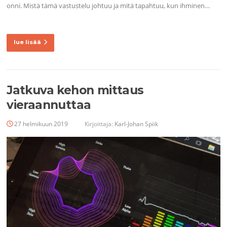
onni. Mistä tämä vastustelu johtuu ja mitä tapahtuu, kun ihminen…
lue lisää
Jatkuva kehon mittaus
vieraannuttaa
27 helmikuun 2019
Kirjoittaja:
Karl-Johan Spiik