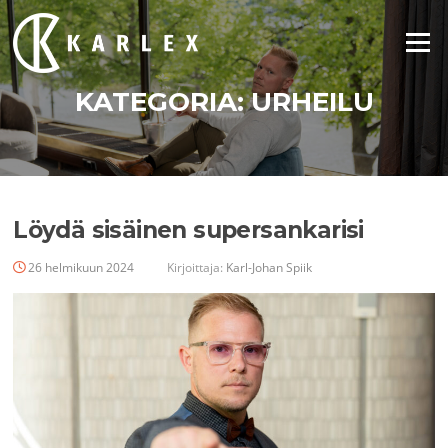
Siirry
suoraan
Valikko
sisältöön
KATEGORIA:
URHEILU
Löydä sisäinen supersankarisi
26 helmikuun 2024
Kirjoittaja:
Karl-Johan Spiik