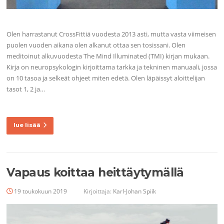
Olen harrastanut CrossFittiä vuodesta 2013 asti, mutta vasta viimeisen
puolen vuoden aikana olen alkanut ottaa sen tosissani. Olen
meditoinut alkuvuodesta The Mind Illuminated (TMI) kirjan mukaan.
Kirja on neuropsykologin kirjoittama tarkka ja tekninen manuaali, jossa
on 10 tasoa ja selkeät ohjeet miten edetä. Olen läpäissyt aloittelijan
tasot 1, 2 ja…
lue lisää
Vapaus koittaa heittäytymällä
19 toukokuun 2019
Kirjoittaja:
Karl-Johan Spiik