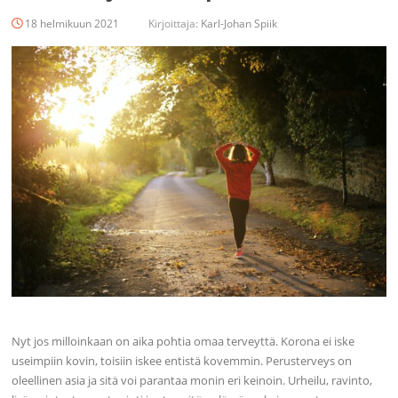
18 helmikuun 2021
Kirjoittaja:
Karl-Johan Spiik
Nyt jos milloinkaan on aika pohtia omaa terveyttä. Korona ei iske
useimpiin kovin, toisiin iskee entistä kovemmin. Perusterveys on
oleellinen asia ja sitä voi parantaa monin eri keinoin. Urheilu, ravinto,