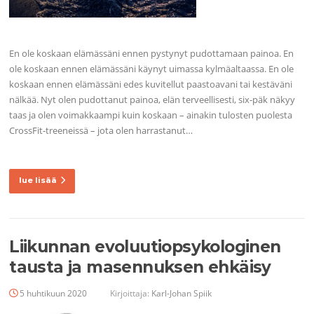
En ole koskaan elämässäni ennen pystynyt pudottamaan painoa. En
ole koskaan ennen elämässäni käynyt uimassa kylmäaltaassa. En ole
koskaan ennen elämässäni edes kuvitellut paastoavani tai kestäväni
nälkää. Nyt olen pudottanut painoa, elän terveellisesti, six-päk näkyy
taas ja olen voimakkaampi kuin koskaan – ainakin tulosten puolesta
CrossFit-treeneissä – jota olen harrastanut…
lue lisää
Liikunnan evoluutiopsykologinen
tausta ja masennuksen ehkäisy
5 huhtikuun 2020
Kirjoittaja:
Karl-Johan Spiik