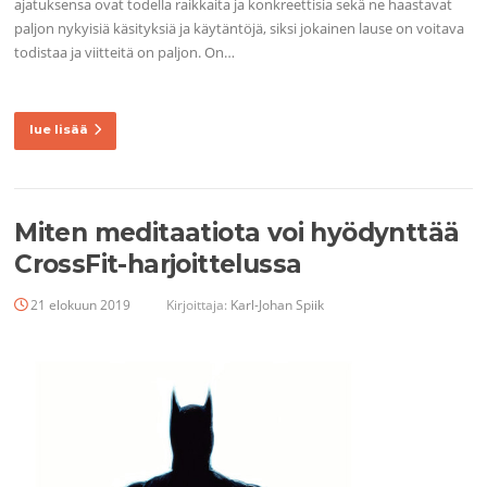
ajatuksensa ovat todella raikkaita ja konkreettisia sekä ne haastavat
paljon nykyisiä käsityksiä ja käytäntöjä, siksi jokainen lause on voitava
todistaa ja viitteitä on paljon. On…
lue lisää
Miten meditaatiota voi hyödynttää
CrossFit-harjoittelussa
21 elokuun 2019
Kirjoittaja:
Karl-Johan Spiik