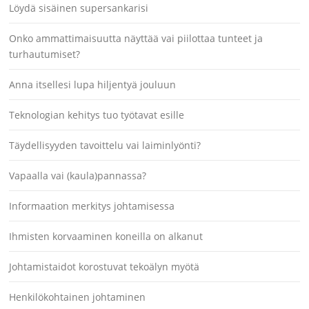
Löydä sisäinen supersankarisi
Onko ammattimaisuutta näyttää vai piilottaa tunteet ja
turhautumiset?
Anna itsellesi lupa hiljentyä jouluun
Teknologian kehitys tuo työtavat esille
Täydellisyyden tavoittelu vai laiminlyönti?
Vapaalla vai (kaula)pannassa?
Informaation merkitys johtamisessa
Ihmisten korvaaminen koneilla on alkanut
Johtamistaidot korostuvat tekoälyn myötä
Henkilökohtainen johtaminen