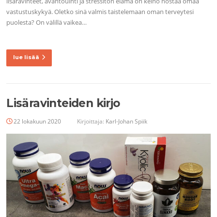
lisäravinteet, avantouinti ja stressitön elämä on keino nostaa omaa
vastustuskykyä. Oletko sinä valmis taistelemaan oman terveytesi
puolesta? On välillä vaikea…
lue lisää
Lisäravinteiden kirjo
22 lokakuun 2020
Kirjoittaja:
Karl-Johan Spiik