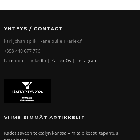
YHTEYS / CONTACT
karl-johan.spiik [ kanelbulle ] karlex.fi
+358 440 677 776
Facebook
|
LinkedIn
|
Karlex Oy
|
Instagram
VIIMEISIMMÄT ARTIKKELIT
Kädet saveen tekoälyn kanssa – mitä oikeasti tapahtuu