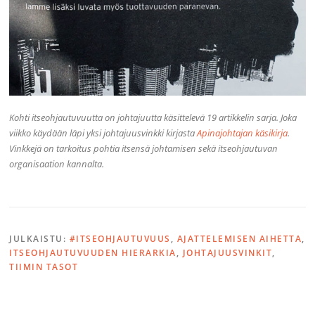
Kohti itseohjautuvuutta on johtajuutta käsittelevä 19 artikkelin sarja. Joka
viikko käydään läpi yksi johtajuusvinkki kirjasta
Apinajohtajan käsikirja
.
Vinkkejä on tarkoitus pohtia itsensä johtamisen sekä itseohjautuvan
organisaation kannalta.
JULKAISTU:
#ITSEOHJAUTUVUUS
,
AJATTELEMISEN AIHETTA
,
ITSEOHJAUTUVUUDEN HIERARKIA
,
JOHTAJUUSVINKIT
,
TIIMIN TASOT