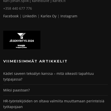
karl-johan.spiik [ kanelbulle ] karlex.fi
+358 440 677 776
Facebook
|
LinkedIn
|
Karlex Oy
|
Instagram
VIIMEISIMMÄT ARTIKKELIT
Kädet saveen tekoälyn kanssa – mitä oikeasti tapahtuu
työpajassa?
Miksi paastoan?
HR-työntekijöiden on oltava valmiita muuttamaan perinteisiä
työtapojaan