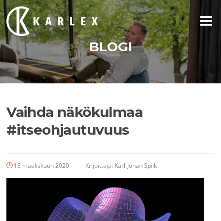
Siirry
suoraan
Valikko
sisältöön
BLOGI
Vaihda näkökulmaa
#itseohjautuvuus
18 maaliskuun 2020
Kirjoittaja:
Karl-Johan Spiik