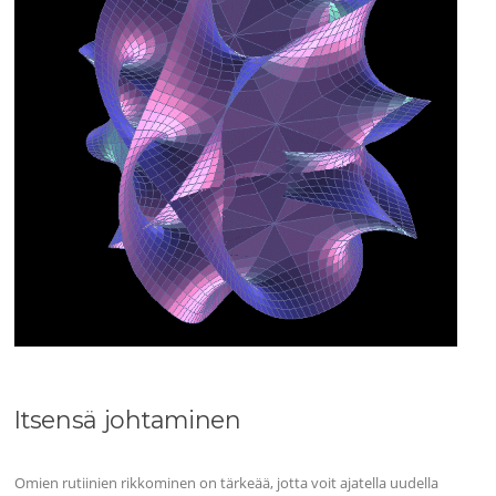
Itsensä johtaminen
Omien rutiinien rikkominen on tärkeää, jotta voit ajatella uudella