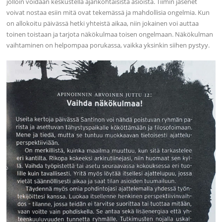
jolloin voidaan keskustella ajankohtaisista asioista. Tiimin jäsenet
voivat nostaa esiin mitä ovat tekemässä ja mahdollisia ongelmia. Kun
on allokoitu päivässä hetki yhteistä aikaa, niin jokainen voi auttaa
toinen toistaan ja tarjota näkökulmaa toisen ongelmaan. Näkökulman
vaihtaminen on helpompaa porukassa, vaikka yksinkin siihen pystyy.