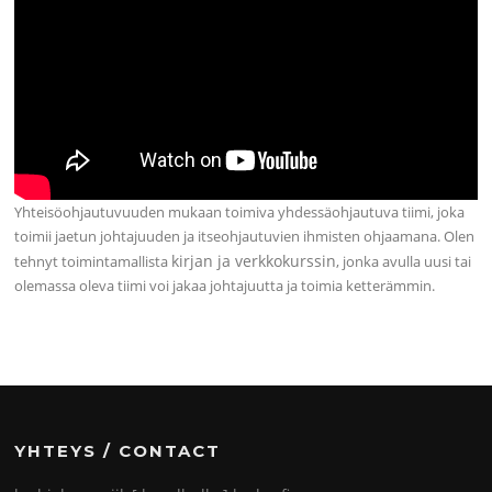
Yhteisöohjautuvuuden mukaan toimiva yhdessäohjautuva tiimi, joka
toimii jaetun johtajuuden ja itseohjautuvien ihmisten ohjaamana. Olen
kirjan ja verkkokurssin
tehnyt toimintamallista
, jonka avulla uusi tai
olemassa oleva tiimi voi jakaa johtajuutta ja toimia ketterämmin.
YHTEYS / CONTACT