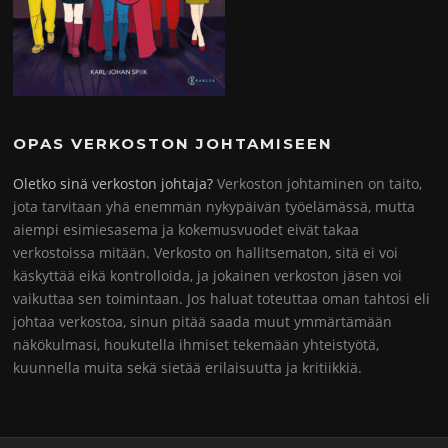
OPAS VERKOSTON JOHTAMISEEN
Oletko sinä verkoston johtaja?
Verkoston johtaminen on taito,
jota tarvitaan yhä enemmän nykypäivän työelämässä, mutta
aiempi esimiesasema ja kokemusvuodet eivät takaa
verkostoissa mitään. Verkosto on hallitsematon, sitä ei voi
käskyttää eikä kontrolloida, ja jokainen verkoston jäsen voi
vaikuttaa sen toimintaan. Jos haluat toteuttaa oman tahtosi eli
johtaa verkostoa, sinun pitää saada muut ymmärtämään
näkökulmasi, houkutella ihmiset tekemään yhteistyötä,
kuunnella muita sekä sietää erilaisuutta ja kritiikkiä.