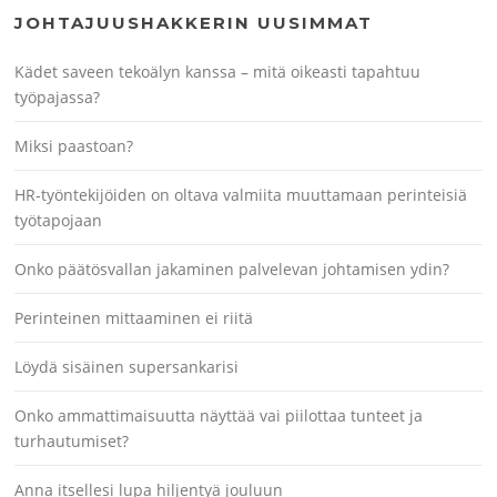
JOHTAJUUSHAKKERIN UUSIMMAT
Kädet saveen tekoälyn kanssa – mitä oikeasti tapahtuu
työpajassa?
Miksi paastoan?
HR-työntekijöiden on oltava valmiita muuttamaan perinteisiä
työtapojaan
Onko päätösvallan jakaminen palvelevan johtamisen ydin?
Perinteinen mittaaminen ei riitä
Löydä sisäinen supersankarisi
Onko ammattimaisuutta näyttää vai piilottaa tunteet ja
turhautumiset?
Anna itsellesi lupa hiljentyä jouluun