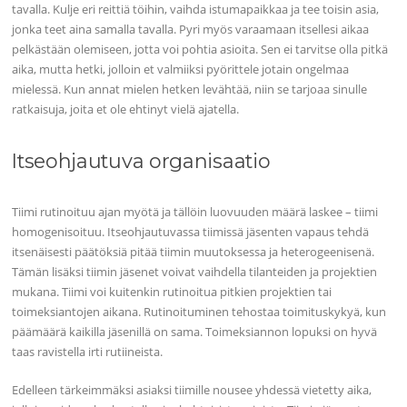
tavalla. Kulje eri reittiä töihin, vaihda istumapaikkaa ja tee toisin asia,
jonka teet aina samalla tavalla. Pyri myös varaamaan itsellesi aikaa
pelkästään olemiseen, jotta voi pohtia asioita. Sen ei tarvitse olla pitkä
aika, mutta hetki, jolloin et valmiiksi pyörittele jotain ongelmaa
mielessä. Kun annat mielen hetken levähtää, niin se tarjoaa sinulle
ratkaisuja, joita et ole ehtinyt vielä ajatella.
Itseohjautuva organisaatio
Tiimi rutinoituu ajan myötä ja tällöin luovuuden määrä laskee – tiimi
homogenisoituu. Itseohjautuvassa tiimissä jäsenten vapaus tehdä
itsenäisesti päätöksiä pitää tiimin muutoksessa ja heterogeenisenä.
Tämän lisäksi tiimin jäsenet voivat vaihdella tilanteiden ja projektien
mukana. Tiimi voi kuitenkin rutinoitua pitkien projektien tai
toimeksiantojen aikana. Rutinoituminen tehostaa toimituskykyä, kun
päämäärä kaikilla jäsenillä on sama. Toimeksiannon lopuksi on hyvä
taas ravistella irti rutiineista.
Edelleen tärkeimmäksi asiaksi tiimille nousee yhdessä vietetty aika,