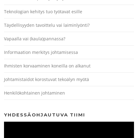
Teknologian kehitys tuo työtavat esille
Täydellisyyden tavoittelu vai laiminlyönti?
Vapaalla vai (kaula)pannassa?
Informaation merkitys johtamisessa
Ihmisten korvaaminen koneilla on alkanut
Johtamistaidot korostuvat tekoälyn myötä
Henkilökohtainen johtaminen
YHDESSÄOHJAUTUVA TIIMI