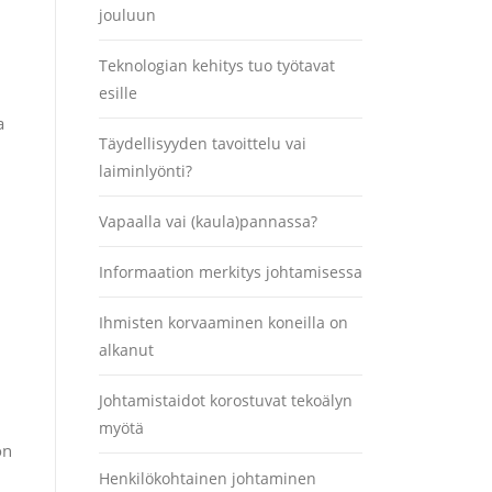
jouluun
Teknologian kehitys tuo työtavat
esille
a
Täydellisyyden tavoittelu vai
laiminlyönti?
Vapaalla vai (kaula)pannassa?
Informaation merkitys johtamisessa
Ihmisten korvaaminen koneilla on
alkanut
Johtamistaidot korostuvat tekoälyn
myötä
on
Henkilökohtainen johtaminen