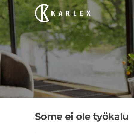
Siirry
suoraan
sisältöön
Some ei ole työkalu