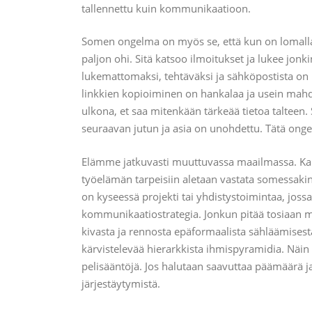
tallennettu kuin kommunikaatioon.
Somen ongelma on myös se, että kun on lomalla,
paljon ohi. Sitä katsoo ilmoitukset ja lukee jonk
lukemattomaksi, tehtäväksi ja sähköpostista on 
linkkien kopioiminen on hankalaa ja usein mahdot
ulkona, et saa mitenkään tärkeää tietoa talteen.
seuraavan jutun ja asia on unohdettu. Tätä onge
Elämme jatkuvasti muuttuvassa maailmassa. Ka
työelämän tarpeisiin aletaan vastata somessakin 
on kyseessä projekti tai yhdistystoimintaa, jo
kommunikaatiostrategia. Jonkun pitää tosiaan mi
kivasta ja rennosta epäformaalista sähläämises
kärvistelevää hierarkkista ihmispyramidia. Näin
pelisääntöjä. Jos halutaan saavuttaa päämäärä 
järjestäytymistä.