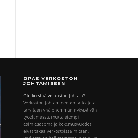
OPAS VERKOSTON
JOHTAMISEEN
Oletko sinä verkoston johtaja?
Verkoston johtaminen on taito, jota
tarvitaan yhä enemmän nykypäivän
työelämässä, mutta aiempi
esimiesasema ja kokemusvuodet
eivät takaa verkostoissa mitään.