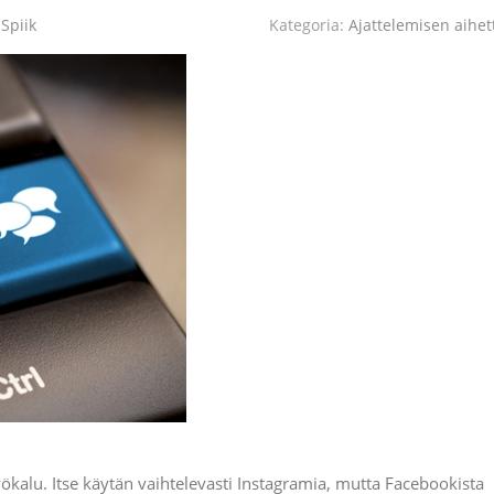
Spiik
Kategoria:
Ajattelemisen aihet
työkalu. Itse käytän vaihtelevasti Instagramia, mutta Facebookista