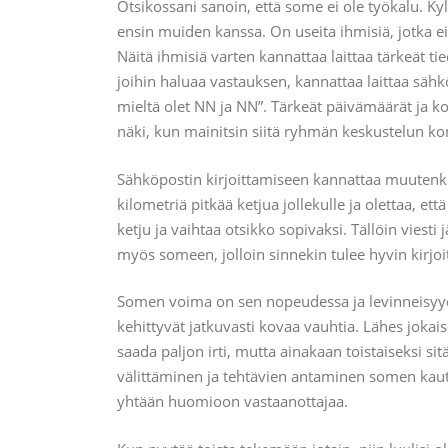
Otsikossani sanoin, että some ei ole työkalu. Kyl
ensin muiden kanssa. On useita ihmisiä, jotka eiv
Näitä ihmisiä varten kannattaa laittaa tärkeät ti
joihin haluaa vastauksen, kannattaa laittaa sähköp
mieltä olet NN ja NN”. Tärkeät päivämäärät ja ko
näki, kun mainitsin siitä ryhmän keskustelun k
Sähköpostin kirjoittamiseen kannattaa muutenkin 
kilometriä pitkää ketjua jollekulle ja olettaa, ett
ketju ja vaihtaa otsikko sopivaksi. Tällöin viest
myös someen, jolloin sinnekin tulee hyvin kirjoite
Somen voima on sen nopeudessa ja levinneisyyde
kehittyvät jatkuvasti kovaa vauhtia. Lähes joka
saada paljon irti, mutta ainakaan toistaiseksi si
välittäminen ja tehtävien antaminen somen kautta
yhtään huomioon vastaanottajaa.