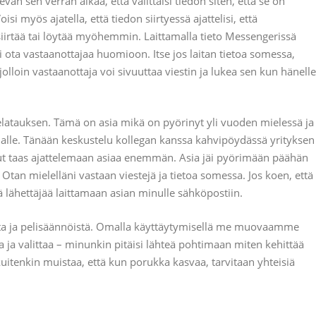
evan sen verran aikaa, että välittäisi tiedon siten, että se on
si myös ajatella, että tiedon siirtyessä ajattelisi, että
siirtää tai löytää myöhemmin. Laittamalla tieto Messengerissä
 ota vastaanottajaa huomioon. Itse jos laitan tietoa somessa,
jolloin vastaanottaja voi sivuuttaa viestin ja lukea sen kun hänelle
elatauksen. Tämä on asia mikä on pyörinyt yli vuoden mielessä ja
nalle. Tänään keskustelu kollegan kanssa kahvipöydässä yrityksen
nut taas ajattelemaan asiaa enemmän. Asia jäi pyörimään päähän
n. Otan mielelläni vastaan viestejä ja tietoa somessa. Jos koen, että
lähettäjää laittamaan asian minulle sähköpostiin.
a ja pelisäännöistä. Omalla käyttäytymisellä me muovaamme
a ja valittaa – minunkin pitäisi lähteä pohtimaan miten kehittää
itenkin muistaa, että kun porukka kasvaa, tarvitaan yhteisiä