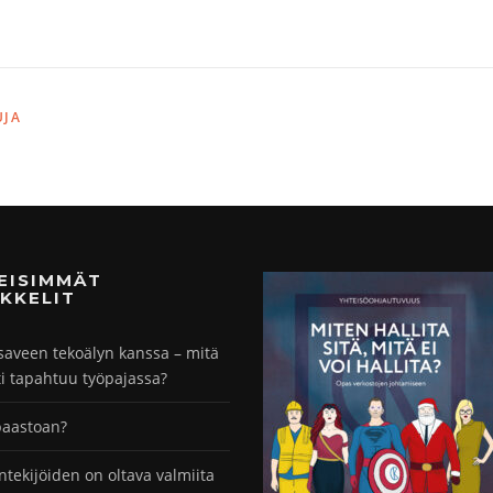
UJA
MEISIMMÄT
KKELIT
saveen tekoälyn kanssa – mitä
ti tapahtuu työpajassa?
paastoan?
ntekijöiden on oltava valmiita