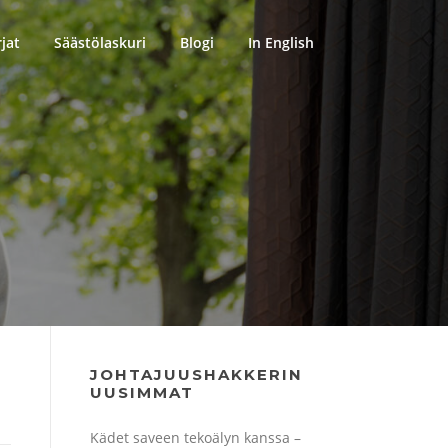
rjat
Säästölaskuri
Blogi
In English
JOHTAJUUSHAKKERIN
UUSIMMAT
Kädet saveen tekoälyn kanssa –