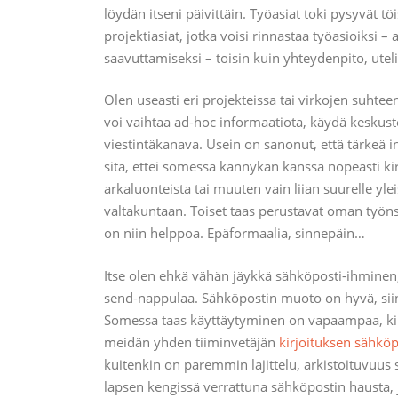
löydän itseni päivittäin. Työasiat toki pysyvät t
projektiasiat, jotka voisi rinnastaa työasioiksi 
saavuttamiseksi – toisin kuin yhteydenpito, utel
Olen useasti eri projekteissa tai virkojen suhte
voi vaihtaa ad-hoc informaatiota, käydä keskustelu
viestintäkanava. Usein on sanonut, että tärkeä i
sitä, ettei somessa kännykän kanssa nopeasti kirj
arkaluonteista tai muuten vain liian suurelle yl
valtakuntaan. Toiset taas perustavat oman työns
on niin helppoa. Epäformaalia, sinnepäin…
Itse olen ehkä vähän jäykkä sähköposti-ihminen, jo
send-nappulaa. Sähköpostin muoto on hyvä, siinä on
Somessa taas käyttäytyminen on vapaampaa, kirj
meidän yhden tiiminvetäjän
kirjoituksen sähköp
kuitenkin on paremmin lajittelu, arkistoituvuus 
lapsen kengissä verrattuna sähköpostin hausta, joll