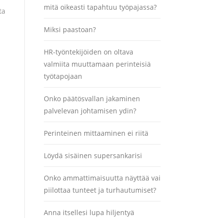
mitä oikeasti tapahtuu työpajassa?
ta
Miksi paastoan?
HR-työntekijöiden on oltava
valmiita muuttamaan perinteisiä
työtapojaan
Onko päätösvallan jakaminen
palvelevan johtamisen ydin?
Perinteinen mittaaminen ei riitä
Löydä sisäinen supersankarisi
Onko ammattimaisuutta näyttää vai
piilottaa tunteet ja turhautumiset?
Anna itsellesi lupa hiljentyä