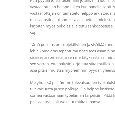
Kun pyytää toista tekemään jotain, niin luulisi ol
vastaanottajan helppo lukea kun hänelle sopii. Voi
vastaanottajan on tämätieto helppo arkistoida, 
massapostina tai somessa ei lähettäjä mielestäni
kirjoitan myös onko asia laitettu sähköpostissa, 
sopii.
Tämä postaus on subjektiivinen ja sisältää tunn
lähiaikoina eräs tapahtuma nosti taas asian pin
sisäisestä somesta ja sen merkityksestä sai mi
sen verran, että halusin kirjoittaa siitä muilleki
asia pitäisi muistaa myöhemmin pyydän yleensä 
Me yhdessä päätämme tulevaisuuden työkaluist
tulevaisuutta ja sen polkuja. On helppo kritisoid
somea vastaamaan työelämän tarpeisiin. Pitää ku
pelisääntöä – oli työkalut mitkä tahansa.