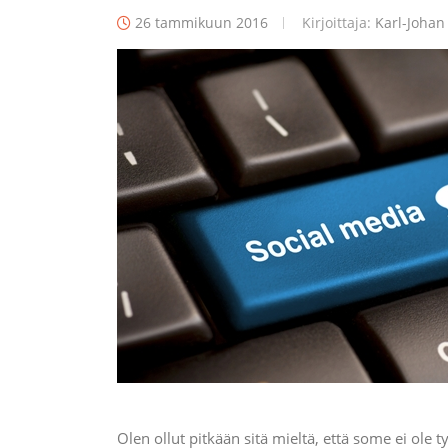
26 tammikuun 2016
Kirjoittaja:
Karl-Johan 
Olen ollut pitkään sitä mieltä, että some ei ole 