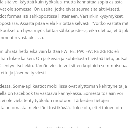
lä sitä voi käyttää kuin työkalua, mutta kannattaa sopia asiasta
ät ole somessa. On useita, jotka eivät seuraa sitä aktiivisesti.
edot formaalisti sähköpostissa liitteineen. Varsinkin kysymykset,
ostissa. Asiasta pitää vielä kirjoittaa selvästi: ”Voitko vastata mi
koukset on hyvä myös laittaa sähköpostissa, eikä olettaa, että jo
ommentin vastauksissa.
uhrata hetki eikä vain laittaa FW: RE: FW: FW: RE :RE RE: eli
ä hän lukee kaiken. On järkevää ja kohteliasta tiivistää tieto, putsa
i jäsentyy itsellekin. Tämän viestin voi sitten kopioida semmoisena
ttu ja jäsennelty viesti.
ssä. Some-aplikaatiot mobiilissa ovat älyttömän kehittyneitä ja
isella on Facebook tai vastaava kännykässä. Somesta tosiaan voi
tä ei ole vielä tehty työkalun muotoon. Tärkeiden tietojen
 on omasta mielestäni tosi ikävää. Tulee olo, ettei toinen ota