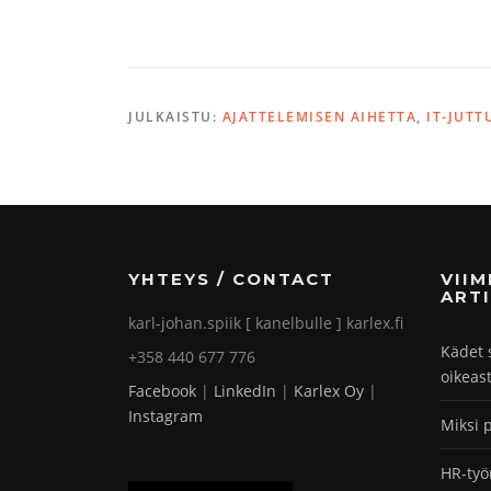
JULKAISTU:
AJATTELEMISEN AIHETTA
,
IT-JUTT
YHTEYS / CONTACT
VII
ARTI
karl-johan.spiik [ kanelbulle ] karlex.fi
Kädet 
+358 440 677 776
oikeas
Facebook
|
LinkedIn
|
Karlex Oy
|
Instagram
Miksi 
HR-työ