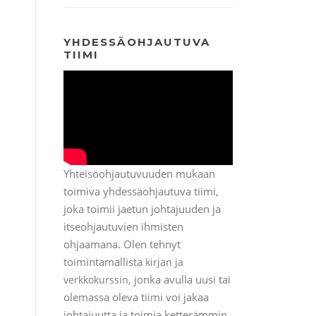
YHDESSÄOHJAUTUVA
TIIMI
Yhteisöohjautuvuuden mukaan
toimiva yhdessäohjautuva tiimi,
joka toimii jaetun johtajuuden ja
itseohjautuvien ihmisten
ohjaamana. Olen tehnyt
toimintamallista
kirjan ja
, jonka avulla uusi tai
verkkokurssin
olemassa oleva tiimi voi jakaa
johtajuutta ja toimia ketterämmin.