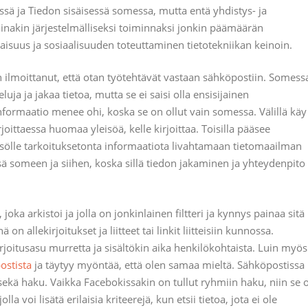
öissä ja Tiedon sisäisessä somessa, mutta entä yhdistys- ja
– ainakin järjestelmälliseksi toiminnaksi jonkin päämäärän
iaisuus ja sosiaalisuuden toteuttaminen tietotekniikan keinoin.
en ilmoittanut, että otan työtehtävät vastaan sähköpostiin. Somess
ja ja jakaa tietoa, mutta se ei saisi olla ensisijainen
nformaatio menee ohi, koska se on ollut vain somessa. Välillä käy
oittaessa huomaa yleisöä, kelle kirjoittaa. Toisilla pääsee
eisölle tarkoituksetonta informaatiota livahtamaan tietomaailman
ä someen ja siihen, koska sillä tiedon jakaminen ja yhteydenpito
ka arkistoi ja jolla on jonkinlainen filtteri ja kynnys painaa sitä
 allekirjoitukset ja liitteet tai linkit liitteisiin kunnossa.
oitusasu murretta ja sisältökin aika henkilökohtaista. Luin myös
ostista
ja täytyy myöntää, että olen samaa mieltä. Sähköpostissa
sekä haku. Vaikka Facebokissakin on tullut ryhmiin haku, niin se 
a voi lisätä erilaisia kriteerejä, kun etsii tietoa, jota ei ole