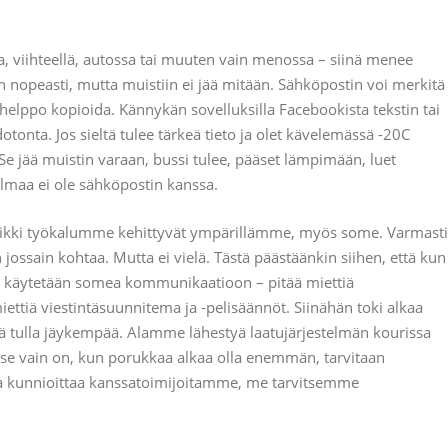
 viihteellä, autossa tai muuten vain menossa – siinä menee
in nopeasti, mutta muistiin ei jää mitään. Sähköpostin voi merkitä
helppo kopioida. Kännykän sovelluksilla Facebookista tekstin tai
onta. Jos sieltä tulee tärkeä tieto ja olet kävelemässä -20C
 Se jää muistin varaan, bussi tulee, pääset lämpimään, luet
lmaa ei ole sähköpostin kanssa.
ikki työkalumme kehittyvät ympärillämme, myös some. Varmasti
jossain kohtaa. Mutta ei vielä. Tästä päästäänkin siihen, että kun
ssa käytetään somea kommunikaatioon – pitää miettiä
ettiä viestintäsuunnitema ja -pelisäännöt. Siinähän toki alkaa
tä tulla jäykempää. Alamme lähestyä laatujärjestelmän kourissa
 se vain on, kun porukkaa alkaa olla enemmän, tarvitaan
ja kunnioittaa kanssatoimijoitamme, me tarvitsemme