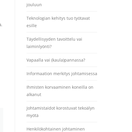
jouluun
Teknologian kehitys tuo työtavat
ä.
esille
Täydellisyyden tavoittelu vai
laiminlyönti?
Vapaalla vai (kaula)pannassa?
Informaation merkitys johtamisessa
Ihmisten korvaaminen koneilla on
alkanut
Johtamistaidot korostuvat tekoälyn
myötä
Henkilökohtainen johtaminen