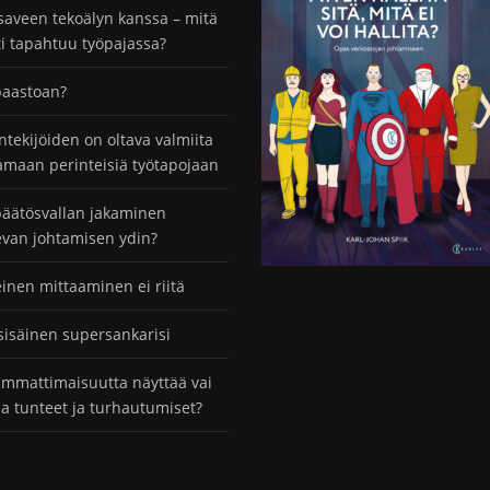
saveen tekoälyn kanssa – mitä
ti tapahtuu työpajassa?
paastoan?
ntekijöiden on oltava valmiita
maan perinteisiä työtapojaan
äätösvallan jakaminen
evan johtamisen ydin?
einen mittaaminen ei riitä
sisäinen supersankarisi
mmattimaisuutta näyttää vai
taa tunteet ja turhautumiset?