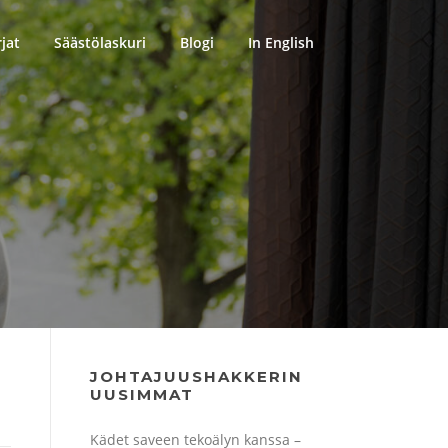
rjat
Säästölaskuri
Blogi
In English
JOHTAJUUSHAKKERIN
UUSIMMAT
Kädet saveen tekoälyn kanssa –