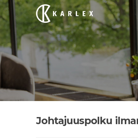
Siirry
suoraan
sisältöön
Johtajuuspolku ilma