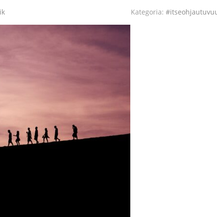
ik
Kategoria:
#itseohjautuvu