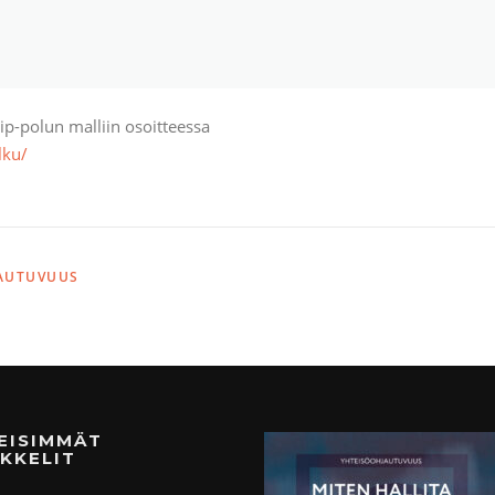
p-polun malliin osoitteessa
lku/
AUTUVUUS
MEISIMMÄT
KKELIT