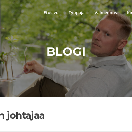
Etusivu
Työpaja
Valmennus
Ki
BLOGI
n johtajaa