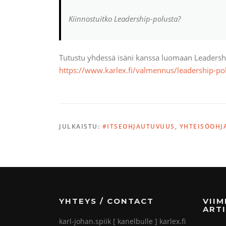
Kiinnostuitko Leadership-polusta?
Tutustu yhdessä isäni kanssa luomaan Leadershi
https://www.karlex.fi/valmennus/leadership-po
JULKAISTU:
#ITSEOHJAUTUVUUS
,
YHTEISÖOHJ
YHTEYS / CONTACT
VII
ARTI
karl-johan.spiik [ kanelbulle ] karlex.fi