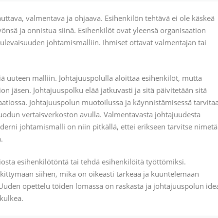
uttava, valmentava ja ohjaava. Esihenkilön tehtävä ei ole käskeä
önsä ja onnistua siinä. Esihenkilöt ovat yleensä organisaation
 tulevaisuuden johtamismalliin. Ihmiset ottavat valmentajan tai
ä uuteen malliin. Johtajuuspolulla aloittaa esihenkilöt, mutta
on jäsen. Johtajuuspolku elää jatkuvasti ja sitä päivitetään sitä
aatiossa. Johtajuuspolun muotoilussa ja käynnistämisessä tarvita
luodun vertaisverkoston avulla. Valmentavasta johtajuudesta
erni johtamismalli on niin pitkällä, ettei erikseen tarvitse nimetä
.
osta esihenkilötöntä tai tehdä esihenkilöitä työttömiksi.
skittymään siihen, mikä on oikeasti tärkeää ja kuuntelemaan
. Uuden opettelu töiden lomassa on raskasta ja johtajuuspolun ide
 kulkea.