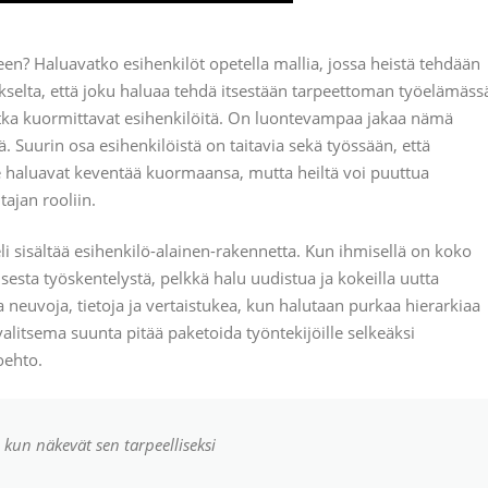
en? Haluavatko esihenkilöt opetella mallia, jossa heistä tehdään
selta, että joku haluaa tehdä itsestään tarpeettoman työelämäss
 jotka kuormittavat esihenkilöitä. On luontevampaa jakaa nämä
ä. Suurin osa esihenkilöistä on taitavia sekä työssään, että
He haluavat keventää kuormaansa, mutta heiltä voi puuttua
ajan rooliin.
li sisältää esihenkilö-alainen-rakennetta. Kun ihmisellä on koko
esta työskentelystä, pelkkä halu uudistua ja kokeilla uutta
ia neuvoja, tietoja ja vertaistukea, kun halutaan purkaa hierarkiaa
valitsema suunta pitää paketoida työntekijöille selkeäksi
oehto.
 kun näkevät sen tarpeelliseksi