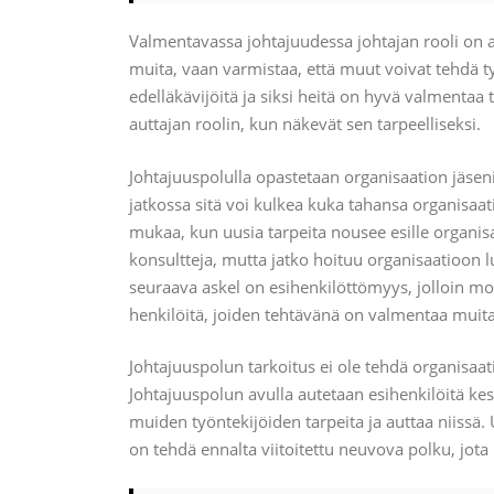
Valmentavassa johtajuudessa johtajan rooli on a
muita, vaan varmistaa, että muut voivat tehdä ty
edelläkävijöitä ja siksi heitä on hyvä valmentaa
auttajan roolin, kun näkevät sen tarpeelliseksi.
Johtajuuspolulla opastetaan organisaation jäseni
jatkossa sitä voi kulkea kuka tahansa organisaati
mukaa, kun uusia tarpeita nousee esille organis
konsultteja, mutta jatko hoituu organisaatioon 
seuraava askel on esihenkilöttömyys, jolloin mod
henkilöitä, joiden tehtävänä on valmentaa muita
Johtajuuspolun tarkoitus ei ole tehdä organisaati
Johtajuuspolun avulla autetaan esihenkilöitä ke
muiden työntekijöiden tarpeita ja auttaa niissä
on tehdä ennalta viitoitettu neuvova polku, jota