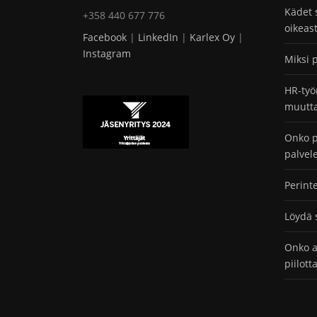
Kädet 
+358 440 677 776
oikeas
Facebook
|
LinkedIn
|
Karlex Oy
|
Instagram
Miksi 
HR-työ
muutta
Onko p
palvel
Perint
Löydä 
Onko a
piilot