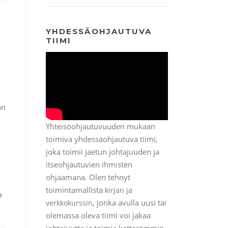
YHDESSÄOHJAUTUVA
TIIMI
an
Yhteisöohjautuvuuden mukaan
toimiva yhdessäohjautuva tiimi,
joka toimii jaetun johtajuuden ja
itseohjautuvien ihmisten
ohjaamana. Olen tehnyt
toimintamallista
kirjan ja
a
, jonka avulla uusi tai
verkkokurssin
olemassa oleva tiimi voi jakaa
johtajuutta ja toimia ketterämmin.