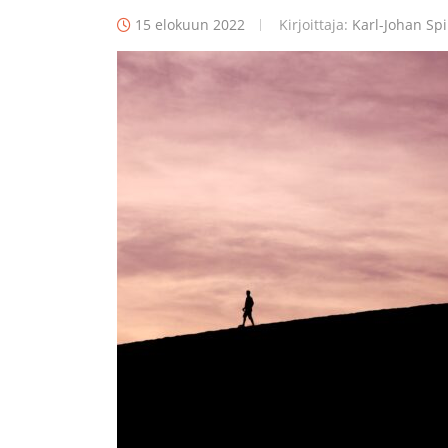
15 elokuun 2022
Kirjoittaja:
Karl-Johan Spi