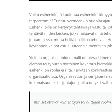
Voiko esihenkilöitä kouluttaa esihenkilöttömyyte
tarpeettomia? Tuntuu varmaankin oudolta ajatuk
Esihenkilöille on kertynyt tehtäviä ja vastuita,
tehtävät niiden kesken, jotka haluavat niitä tehd
johtamisessa, mutta heillä on liikaa tehtävää. 
käytännön keinot astua uuteen valmentavan joht
Yleinen organisaatioiden malli on hierarkkinen e
elämän tai työuran mittainen kokemus hierarkkis
esihenkilön roolia ei riitä. Tarvitaan konkreettis
organisaatioissa. Organisaation ja sen jäsenten 
kokonaisuudeksi – johtajuuspolku on yksi vaiht
Ihmiset ottavat valmentajan tai auttajan roolin,