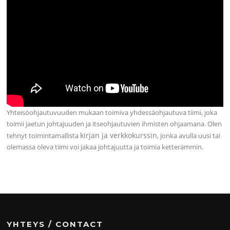
Yhteisöohjautuvuuden mukaan toimiva yhdessäohjautuva tiimi, joka
toimii jaetun johtajuuden ja itseohjautuvien ihmisten ohjaamana. Olen
kirjan ja verkkokurssin
tehnyt toimintamallista
, jonka avulla uusi tai
olemassa oleva tiimi voi jakaa johtajuutta ja toimia ketterämmin.
YHTEYS / CONTACT