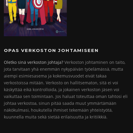
OPAS VERKOSTON JOHTAMISEEN
Oletko sinä verkoston johtaja?
Verkoston johtaminen on taito,
jota tarvitaan yhä enemmän nykypäivän työelämässä, mutta
aiempi esimiesasema ja kokemusvuodet eivät takaa
verkostoissa mitään. Verkosto on hallitsematon, sitä ei voi
käskyttää eikä kontrolloida, ja jokainen verkoston jäsen voi
vaikuttaa sen toimintaan. Jos haluat toteuttaa oman tahtosi eli
johtaa verkostoa, sinun pitää saada muut ymmärtämään
näkökulmasi, houkutella ihmiset tekemään yhteistyötä,
kuunnella muita sekä sietää erilaisuutta ja kritiikkiä.