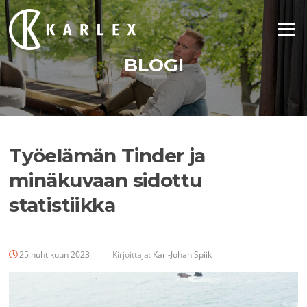
Siirry
suoraan
Valikko
sisältöön
BLOGI
Työelämän Tinder ja
minäkuvaan sidottu
statistiikka
25 huhtikuun 2023
Kirjoittaja:
Karl-Johan Spiik