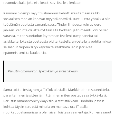
resonoiva kala, joka ei oikeasti sovi itselle ollenkaan.
Käymäni pidempi myyntivalmennus kehotti muutamaan kaikki
sosiaalisen median kanavat myyntikanaviksi. Tuntui, että yhtäkkiä olin
työelämän puolesta samanlaisessa Tinder-limbossa kuin avioeron
jälkeen. Pahinta oli, että nyt tein sitä työkseni ja toimeentuloni oli sen
varassa, miten suoriudun löytämään itselleni kumppaneita tai
asiakkaita. Jokaista postausta piti tarkastella, arvostella ja pohtia miksei
se saanut tarpeeksi tykkäyksiä tai reaktioita. Koin jatkuvaa
epäonnistumista kuukausia.
Perustin omanarvoni tykkäyksiin ja statistiikkaan
Sama toistui Instagram ja TikTok-alustalla. Markkinoinnin suunnittelu,
parantaminen ja sitten jännittäminen miten postaus saa tykkäyksiä.
Perustin omanarvoni tykkäyksiin ja statistiikkaan. Unohdin jossain
kohtaa täysin sen, että minulla on mahtava ura IT-alalla,
nuorkauppakamarissa ja olen aivan loistava valmentaja. Kun en saanut