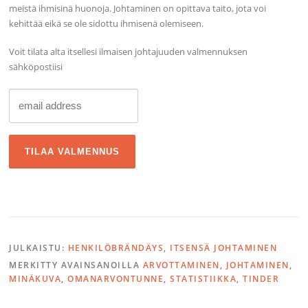
meistä ihmisinä huonoja. Johtaminen on opittava taito, jota voi
kehittää eikä se ole sidottu ihmisenä olemiseen.
Voit tilata alta itsellesi ilmaisen johtajuuden valmennuksen
sähköpostiisi
JULKAISTU:
HENKILÖBRÄNDÄYS
,
ITSENSÄ JOHTAMINEN
MERKITTY AVAINSANOILLA
ARVOTTAMINEN
,
JOHTAMINEN
,
MINÄKUVA
,
OMANARVONTUNNE
,
STATISTIIKKA
,
TINDER