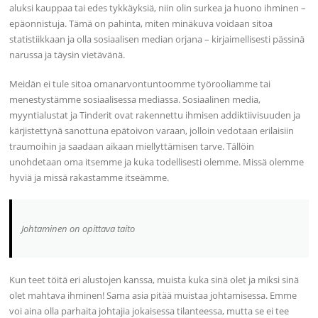
aluksi kauppaa tai edes tykkäyksiä, niin olin surkea ja huono ihminen –
epäonnistuja. Tämä on pahinta, miten minäkuva voidaan sitoa
statistiikkaan ja olla sosiaalisen median orjana – kirjaimellisesti pässinä
narussa ja täysin vietävänä.
Meidän ei tule sitoa omanarvontuntoomme työrooliamme tai
menestystämme sosiaalisessa mediassa. Sosiaalinen media,
myyntialustat ja Tinderit ovat rakennettu ihmisen addiktiivisuuden ja
kärjistettynä sanottuna epätoivon varaan, jolloin vedotaan erilaisiin
traumoihin ja saadaan aikaan miellyttämisen tarve. Tällöin
unohdetaan oma itsemme ja kuka todellisesti olemme. Missä olemme
hyviä ja missä rakastamme itseämme.
Johtaminen on opittava taito
Kun teet töitä eri alustojen kanssa, muista kuka sinä olet ja miksi sinä
olet mahtava ihminen! Sama asia pitää muistaa johtamisessa. Emme
voi aina olla parhaita johtajia jokaisessa tilanteessa, mutta se ei tee