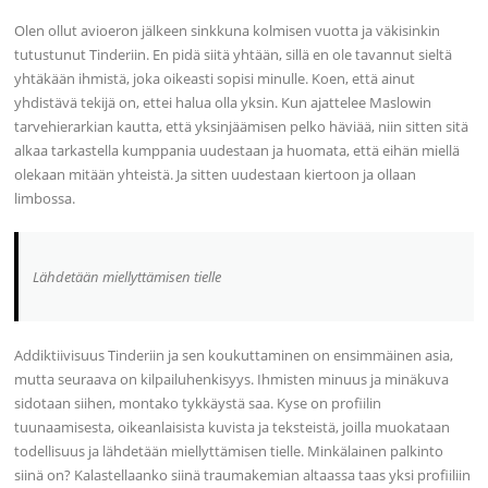
Olen ollut avioeron jälkeen sinkkuna kolmisen vuotta ja väkisinkin
tutustunut Tinderiin. En pidä siitä yhtään, sillä en ole tavannut sieltä
yhtäkään ihmistä, joka oikeasti sopisi minulle. Koen, että ainut
yhdistävä tekijä on, ettei halua olla yksin. Kun ajattelee Maslowin
tarvehierarkian kautta, että yksinjäämisen pelko häviää, niin sitten sitä
alkaa tarkastella kumppania uudestaan ja huomata, että eihän miellä
olekaan mitään yhteistä. Ja sitten uudestaan kiertoon ja ollaan
limbossa.
Lähdetään miellyttämisen tielle
Addiktiivisuus Tinderiin ja sen koukuttaminen on ensimmäinen asia,
mutta seuraava on kilpailuhenkisyys. Ihmisten minuus ja minäkuva
sidotaan siihen, montako tykkäystä saa. Kyse on profiilin
tuunaamisesta, oikeanlaisista kuvista ja teksteistä, joilla muokataan
todellisuus ja lähdetään miellyttämisen tielle. Minkälainen palkinto
siinä on? Kalastellaanko siinä traumakemian altaassa taas yksi profiiliin