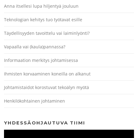
Anna itsellesi lupa hiljentyä jouluun
Teknologian kehitys tuo työtavat esille
Täydellisyyden tavoittelu vai laiminlyönti?
Vapaalla vai (kaula)pannassa?
Informaation merkitys johtamisessa
Ihmisten korvaaminen koneilla on alkanut
Johtamistaidot korostuvat tekoälyn myötä
Henkilökohtainen johtaminen
YHDESSÄOHJAUTUVA TIIMI