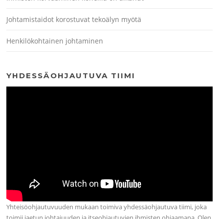
Johtamistaidot korostuvat tekoälyn myötä
Henkilökohtainen johtaminen
YHDESSÄOHJAUTUVA TIIMI
Yhteisöohjautuvuuden mukaan toimiva yhdessäohjautuva tiimi, joka
toimii jaetun johtajuuden ja itseohjautuvien ihmisten ohjaamana. Olen