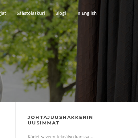
rjat
Säästölaskuri
Blogi
In English
JOHTAJUUSHAKKERIN
UUSIMMAT
Kädet saveen tekoälyn kanssa –