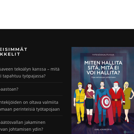
MEISIMMÄT
KKELIT
saveen tekoälyn kanssa – mitä
ti tapahtuu työpajassa?
paastoan?
ntekijöiden on oltava valmiita
maan perinteisiä työtapojaan
äätösvallan jakaminen
evan johtamisen ydin?