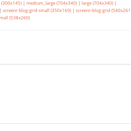
(300x145)
|
medium_large (704x340)
|
large (704x340)
|
|
screenr-blog-grid-small (350x169)
|
screenr-blog-grid (540x261
small (538x260)