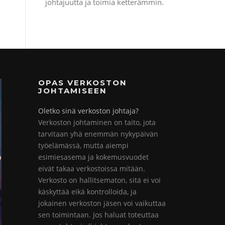
johtajuutta ja toimia ketterämmin.
OPAS VERKOSTON
JOHTAMISEEN
Oletko sinä verkoston johtaja?
Verkoston johtaminen on taito, jota
tarvitaan yhä enemmän nykypäivän
työelämässä, mutta aiempi
esimiesasema ja kokemusvuodet
eivät takaa verkostoissa mitään.
Verkosto on hallitsematon, sitä ei voi
käskyttää eikä kontrolloida, ja
jokainen verkoston jäsen voi vaikuttaa
sen toimintaan. Jos haluat toteuttaa