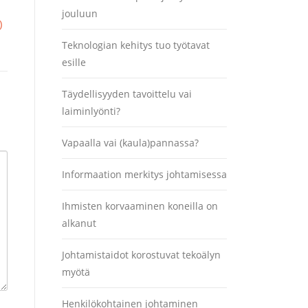
jouluun
)
Teknologian kehitys tuo työtavat
esille
Täydellisyyden tavoittelu vai
laiminlyönti?
Vapaalla vai (kaula)pannassa?
Informaation merkitys johtamisessa
Ihmisten korvaaminen koneilla on
alkanut
Johtamistaidot korostuvat tekoälyn
myötä
Henkilökohtainen johtaminen