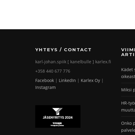
YHTEYS / CONTACT
VII
ARTI
karl-johan.spiik [ kanelbulle ] karlex.fi
Kädet 
+358 440 677 776
oikeas
Facebook
|
LinkedIn
|
Karlex Oy
|
Instagram
Miksi 
HR-työ
muutta
Onko p
palvel