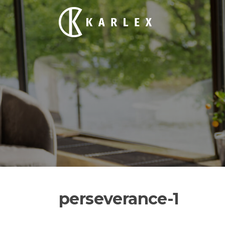
Siirry
suoraan
sisältöön
perseverance-1