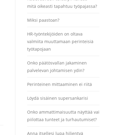
mitä oikeasti tapahtuu työpajassa?
Miksi paastoan?
HR-työntekijöiden on oltava
valmiita muuttamaan perinteisiä
työtapojaan
Onko päätösvallan jakaminen
palvelevan johtamisen ydin?
Perinteinen mittaaminen ei riitä
Löydä sisäinen supersankarisi
Onko ammattimaisuutta näyttää vai
piilottaa tunteet ja turhautumiset?
Anna itsellesi lupa hiljentyä