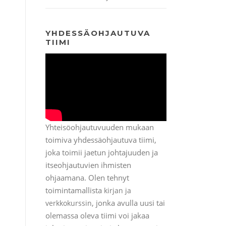
YHDESSÄOHJAUTUVA
TIIMI
Yhteisöohjautuvuuden mukaan
toimiva yhdessäohjautuva tiimi,
joka toimii jaetun johtajuuden ja
itseohjautuvien ihmisten
ohjaamana. Olen tehnyt
toimintamallista
kirjan ja
, jonka avulla uusi tai
verkkokurssin
olemassa oleva tiimi voi jakaa