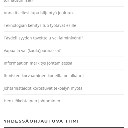
turhautumiset?
Anna itsellesi lupa hiljentyä jouluun
Teknologian kehitys tuo työtavat esille
Täydellisyyden tavoittelu vai laiminlyönti?
Vapaalla vai (kaula)pannassa?
Informaation merkitys johtamisessa
Ihmisten korvaaminen koneilla on alkanut
Johtamistaidot korostuvat tekoälyn myötä
Henkilökohtainen johtaminen
YHDESSÄOHJAUTUVA TIIMI