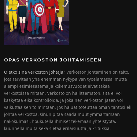
OPAS VERKOSTON JOHTAMISEEN
Oletko sinä verkoston johtaja?
Verkoston johtaminen on taito,
jota tarvitaan yhä enemmän nykypäivän työelämässä, mutta
aiempi esimiesasema ja kokemusvuodet eivät takaa
verkostoissa mitään. Verkosto on hallitsematon, sitä ei voi
käskyttää eikä kontrolloida, ja jokainen verkoston jäsen voi
vaikuttaa sen toimintaan. Jos haluat toteuttaa oman tahtosi eli
johtaa verkostoa, sinun pitää saada muut ymmärtämään
näkökulmasi, houkutella ihmiset tekemään yhteistyötä,
kuunnella muita sekä sietää erilaisuutta ja kritiikkiä.