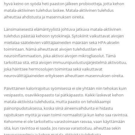
hyvä keino on syödä heti paaston jälkeen probiootteja, jotta kehon
matala-aktiivinen tulehdus laskee. Matala-aktiivinen tulehdus
aiheuttaa ahdistusta ja masennuksen oireita.
Länsimaisesestä elämäntyylistä johtuva jatkuva matala-aktiivinen
tulehdus päästää kehoon sytokiinejä. Sytokiinit vaikuttavat aivojen
mielialaa säätelevien välittäjäaineiden määrään sekä HPA-akselin
toimintaan. Nämä aiheuttavat aivojen tulehdustilan eli
neuroinflammaation, joka aktivoi aivojen mikrogliasolut. Tämä
tarkoittaa sitä, että aivojen immuunipuolustusjärjestelmä aktivoituu,
joka häiritsee hermosolujen toimintaa sekä vaikuttavat
neurovälittäjäaineiden eritykseen aiheuttaen masennuksen oireita.
Päivittäinen kalorirajoitus syömisessä ei ole yhtään niin tehokas kuin
vesipaasto, osaviikkopaasto tai pätkäpaasto. Kaikki laskevat kehon
matala-aktiivista tulehdusta, mutta paasto on tehokkaampi
painonpudotuksessa, koska siinä aineenvaihdunta ei hidastu
rajoituksen myötä ja vaan toimii normaalisti ja kun keho saa ravintoa.
Kehomme ei ole tarkoitettu varastoimaan rasvaa, vaan käyttämään
sitä, kun ravintoa ei saada. Jos rasvaa varastoituu, aiheuttaa sekin
terveysongelmia ja kehon matala-aktiivista tulehdusta.