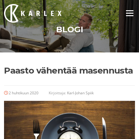
Siirry
suoraan
Valikko
sisältöön
BLOGI
Paasto vähentää masennusta
2 huhtikuun 2020
Kirjoittaja:
Karl-Johan Spiik