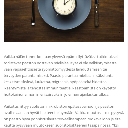
Vaikka nälän tunne koetaan yleensä epämiellyttäväksi, tutkimukset
todistavat paaston nostavan mielialaa. Kyse ei ole nälkiintymisestä
vaan vapaaehtoisesta syömättömyydestä laihduttamisen tai
terveyden parantamiseksi. Paasto parantaa mielialan lisäksi unta,
keskittymiskykyä, luukatoa, migreeniä, syöpää sekä hidastaa
ikääntymistä ja tehostaa immuniteettiä. Paastoamista on käytetty
hoitokeinona moniin eri sairauksiin jo ennen ajanlaskun alkua.
Vaikutus liittyy suoliston mikrobiston epätasapainoon ja paaston
avulla saadaan hyvät bakteerit elpymään. Vaikka muutos ei ole pysyvä,
on paasto hyvä ponnistuslauta terveellisempään ruokavalioon ja sitä
kautta pysyvään muutokseen suolistobakteerien tasapainossa. Yksi