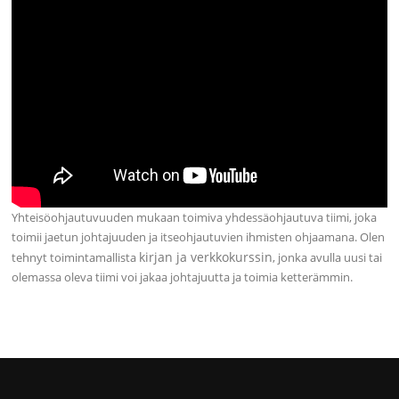
Yhteisöohjautuvuuden mukaan toimiva yhdessäohjautuva tiimi, joka
toimii jaetun johtajuuden ja itseohjautuvien ihmisten ohjaamana. Olen
kirjan ja verkkokurssin
tehnyt toimintamallista
, jonka avulla uusi tai
olemassa oleva tiimi voi jakaa johtajuutta ja toimia ketterämmin.