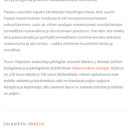
Paasto-osuuden lopuksi lähdekirjan kirjoittaja toteaa, että suurin
haaste masennuksen hoidossa ei ole terveysvirannomaisten
vakuuttaminen, vaan se, miten saadaan masentuneet noudattamaan
terveellistä ruokavaliota ja sitoutumaan paastoon. Itse olen sitä mieltä,
että paastoamalla ja syömällä terveellisesti voimme ennalta ehkäistä
masennusta ja sen oireita – vaikka olisimme muutenkin iloisia ja
onnellisia.
Turun Yliopiston evoluutiopsykologian dosentti Markus J. Rantala (tohtori
biologiasta ja psykologiasta) kirjoitti kirjan
Masennuksen biologia
. Kirjassa
on 250 sivua tekstiä ja 100 sivua lähdeviitteitä. Hänen ajatuksensa ovat
todella raikkaita ja konkreettisia sekä ne haastavat paljon nykyisiä
käsityksiä ja käytäntöjä, siksi jokainen lause on voitavat todistaa ja viitteitä
on paljon.
JULKAISTU:
PAASTO