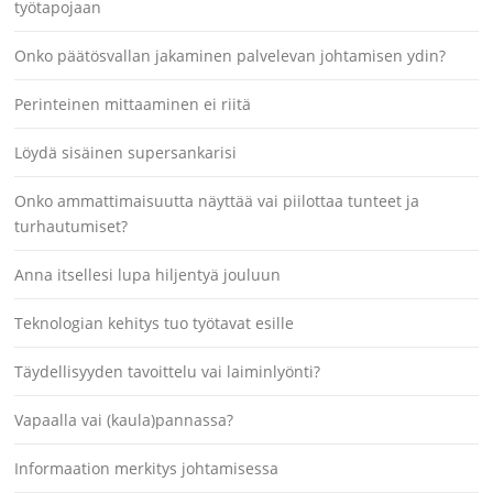
työtapojaan
Onko päätösvallan jakaminen palvelevan johtamisen ydin?
Perinteinen mittaaminen ei riitä
Löydä sisäinen supersankarisi
Onko ammattimaisuutta näyttää vai piilottaa tunteet ja
turhautumiset?
Anna itsellesi lupa hiljentyä jouluun
Teknologian kehitys tuo työtavat esille
Täydellisyyden tavoittelu vai laiminlyönti?
Vapaalla vai (kaula)pannassa?
Informaation merkitys johtamisessa