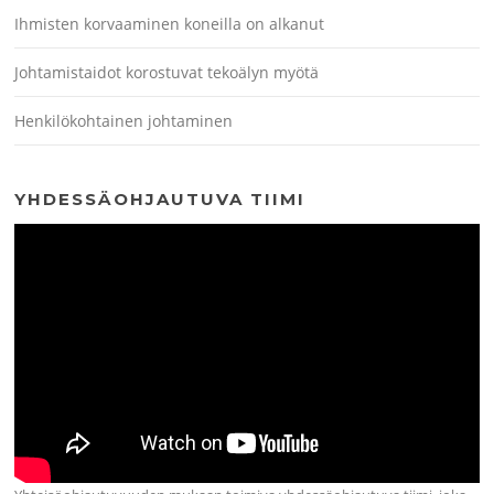
Ihmisten korvaaminen koneilla on alkanut
Johtamistaidot korostuvat tekoälyn myötä
Henkilökohtainen johtaminen
YHDESSÄOHJAUTUVA TIIMI