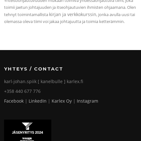
Yhteisöohjautuvuuden mukaan toimiva yhdessäohjautuva tiimi, joka
toimii jaetun johtajuuden ja itseohjautuvien ihmisten ohjaamana. Olen
kirjan ja verkkokurssin
tehnyt toimintamallista
, jonka avulla uusi tai
olemassa oleva tiimi voi jakaa johtajuutta ja toimia ketterämmin.
YHTEYS / CONTACT
karl-johan.spiik [ kanelbulle ] karlex.fi
+358 440 677 776
Facebook
|
LinkedIn
|
Karlex Oy
|
Instagram