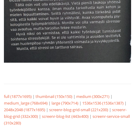
full (1877x1695)
|
thumbnail (150x150)
|
medium (300x271)
|
medium_large (768x694)
|
large (790x714)
|
1536x1536 (1536x1387)
|
2048x2048 (1877x1695)
|
screenr-blog-grid-small (221x200)
|
screenr-
blog-grid (332x300)
|
screenr-blog-list (443x400)
|
screenr-service-small
(310x280)