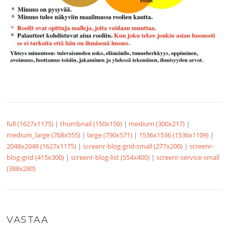
full (1627x1175)
|
thumbnail (150x150)
|
medium (300x217)
|
medium_large (768x555)
|
large (790x571)
|
1536x1536 (1536x1109)
|
2048x2048 (1627x1175)
|
screenr-blog-grid-small (277x200)
|
screenr-
blog-grid (415x300)
|
screenr-blog-list (554x400)
|
screenr-service-small
(388x280)
VASTAA