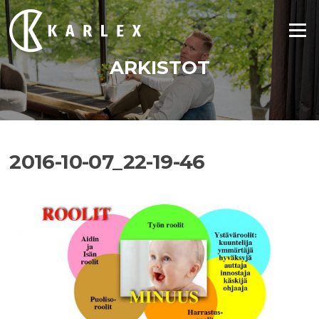
Siirry
suoraan
Valikko
sisältöön
ARKISTOT
2016-10-07_22-19-46