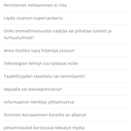
Perinteinen mittaaminen ei riitä
Löydä sisäinen supersankarisi
Onko ammattimaisuutta näyttää vai piilottaa tunteet ja
turhautumiset?
Anna itsellesi lupa hiljentyä jouluun
Teknologian kehitys tuo työtavat esille
Täydellisyyden tavoittelu vai laiminlyönti?
Vapaalla vai (kaula)pannassa?
Informaation merkitys johtamisessa
Ihmisten korvaaminen koneilla on alkanut
Johtamistaidot korostuvat tekoälyn myötä