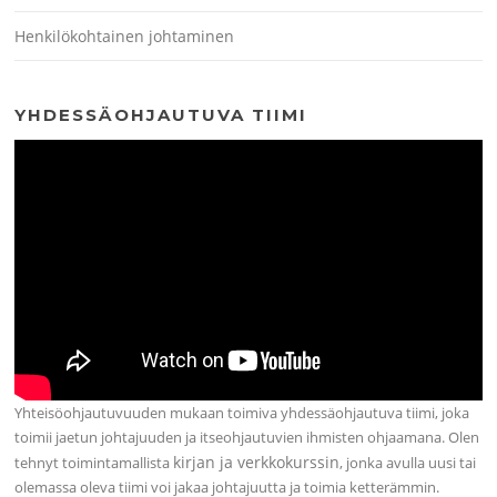
Henkilökohtainen johtaminen
YHDESSÄOHJAUTUVA TIIMI
Yhteisöohjautuvuuden mukaan toimiva yhdessäohjautuva tiimi, joka
toimii jaetun johtajuuden ja itseohjautuvien ihmisten ohjaamana. Olen
kirjan ja verkkokurssin
tehnyt toimintamallista
, jonka avulla uusi tai
olemassa oleva tiimi voi jakaa johtajuutta ja toimia ketterämmin.