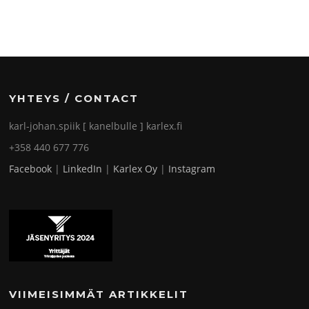
YHTEYS / CONTACT
karl-johan.spiik [ kanelbulle ] karlex.fi
+358 440 677 776
Facebook
|
LinkedIn
|
Karlex Oy
|
Instagram
VIIMEISIMMÄT ARTIKKELIT