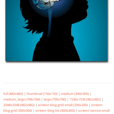
full (882x882)
|
thumbnail (150x150)
|
medium (300x300)
|
medium_large (768x768)
|
large (790x790)
|
1536x1536 (882x882)
|
2048x2048 (882x882)
|
screenr-blog-grid-small (200x200)
|
screenr-
blog-grid (300x300)
|
screenr-blog-list (400x400)
|
screenr-service-small