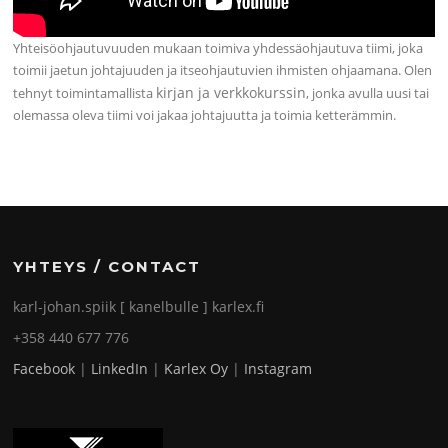
Yhteisöohjautuvuuden mukaan toimiva yhdessäohjautuva tiimi, joka
toimii jaetun johtajuuden ja itseohjautuvien ihmisten ohjaamana. Olen
kirjan ja verkkokurssin
tehnyt toimintamallista
, jonka avulla uusi tai
olemassa oleva tiimi voi jakaa johtajuutta ja toimia ketterämmin.
YHTEYS / CONTACT
karl-johan.spiik [ kanelbulle ] karlex.fi
+358 440 677 776
Facebook
|
LinkedIn
|
Karlex Oy
|
Instagram