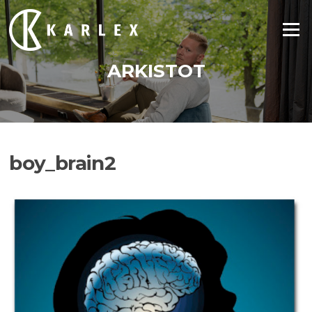
Siirry
suoraan
Valikko
sisältöön
ARKISTOT
boy_brain2