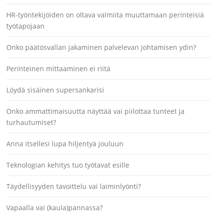
HR-työntekijöiden on oltava valmiita muuttamaan perinteisiä
työtapojaan
Onko päätösvallan jakaminen palvelevan johtamisen ydin?
Perinteinen mittaaminen ei riitä
Löydä sisäinen supersankarisi
Onko ammattimaisuutta näyttää vai piilottaa tunteet ja
turhautumiset?
Anna itsellesi lupa hiljentyä jouluun
Teknologian kehitys tuo työtavat esille
Täydellisyyden tavoittelu vai laiminlyönti?
Vapaalla vai (kaula)pannassa?