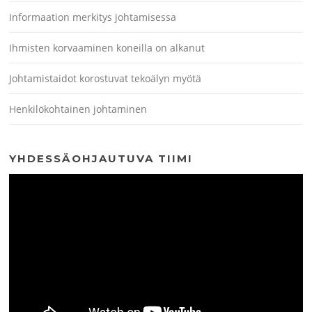
Informaation merkitys johtamisessa
Ihmisten korvaaminen koneilla on alkanut
Johtamistaidot korostuvat tekoälyn myötä
Henkilökohtainen johtaminen
YHDESSÄOHJAUTUVA TIIMI