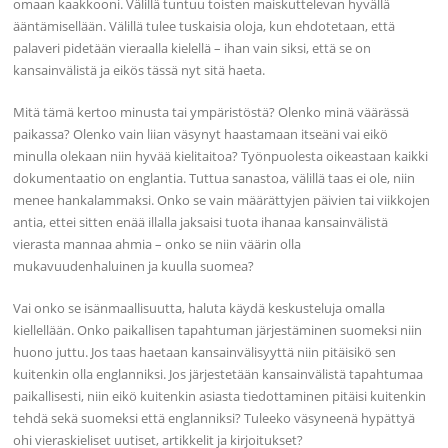
omaan kaakkooni. Välillä tuntuu toisten maiskuttelevan hyvällä
ääntämisellään. Välillä tulee tuskaisia oloja, kun ehdotetaan, että
palaveri pidetään vieraalla kielellä – ihan vain siksi, että se on
kansainvälistä ja eikös tässä nyt sitä haeta.
Mitä tämä kertoo minusta tai ympäristöstä? Olenko minä väärässä
paikassa? Olenko vain liian väsynyt haastamaan itseäni vai eikö
minulla olekaan niin hyvää kielitaitoa? Työnpuolesta oikeastaan kaikki
dokumentaatio on englantia. Tuttua sanastoa, välillä taas ei ole, niin
menee hankalammaksi. Onko se vain määrättyjen päivien tai viikkojen
antia, ettei sitten enää illalla jaksaisi tuota ihanaa kansainvälistä
vierasta mannaa ahmia – onko se niin väärin olla
mukavuudenhaluinen ja kuulla suomea?
Vai onko se isänmaallisuutta, haluta käydä keskusteluja omalla
kiellellään. Onko paikallisen tapahtuman järjestäminen suomeksi niin
huono juttu. Jos taas haetaan kansainvälisyyttä niin pitäisikö sen
kuitenkin olla englanniksi. Jos järjestetään kansainvälistä tapahtumaa
paikallisesti, niin eikö kuitenkin asiasta tiedottaminen pitäisi kuitenkin
tehdä sekä suomeksi että englanniksi? Tuleeko väsyneenä hypättyä
ohi vieraskieliset uutiset, artikkelit ja kirjoitukset?