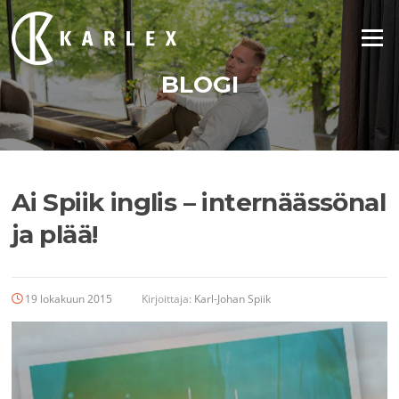
Siirry
suoraan
Valikko
sisältöön
BLOGI
Ai Spiik inglis – internäässönal
ja plää!
19 lokakuun 2015
Kirjoittaja:
Karl-Johan Spiik