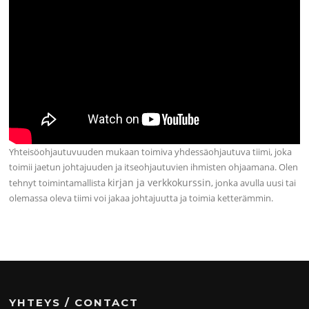
Yhteisöohjautuvuuden mukaan toimiva yhdessäohjautuva tiimi, joka
toimii jaetun johtajuuden ja itseohjautuvien ihmisten ohjaamana. Olen
kirjan ja verkkokurssin
tehnyt toimintamallista
, jonka avulla uusi tai
olemassa oleva tiimi voi jakaa johtajuutta ja toimia ketterämmin.
YHTEYS / CONTACT