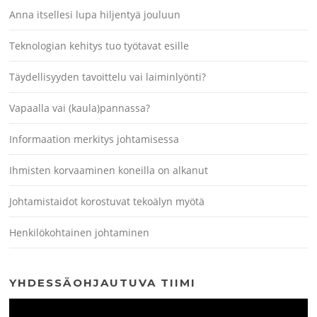
Anna itsellesi lupa hiljentyä jouluun
Teknologian kehitys tuo työtavat esille
Täydellisyyden tavoittelu vai laiminlyönti?
Vapaalla vai (kaula)pannassa?
Informaation merkitys johtamisessa
Ihmisten korvaaminen koneilla on alkanut
Johtamistaidot korostuvat tekoälyn myötä
Henkilökohtainen johtaminen
YHDESSÄOHJAUTUVA TIIMI