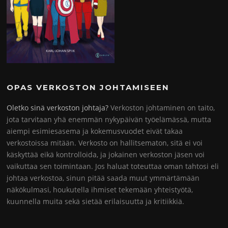
OPAS VERKOSTON JOHTAMISEEN
Oletko sinä verkoston johtaja?
Verkoston johtaminen on taito,
jota tarvitaan yhä enemmän nykypäivän työelämässä, mutta
aiempi esimiesasema ja kokemusvuodet eivät takaa
verkostoissa mitään. Verkosto on hallitsematon, sitä ei voi
käskyttää eikä kontrolloida, ja jokainen verkoston jäsen voi
vaikuttaa sen toimintaan. Jos haluat toteuttaa oman tahtosi eli
johtaa verkostoa, sinun pitää saada muut ymmärtämään
näkökulmasi, houkutella ihmiset tekemään yhteistyötä,
kuunnella muita sekä sietää erilaisuutta ja kritiikkiä.