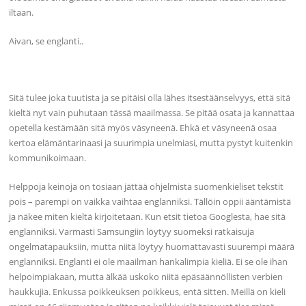
iltaan.
Aivan, se englanti..
Sitä tulee joka tuutista ja se pitäisi olla lähes itsestäänselvyys, että sitä
kieltä nyt vain puhutaan tässä maailmassa. Se pitää osata ja kannattaa
opetella kestämään sitä myös väsyneenä. Ehkä et väsyneenä osaa
kertoa elämäntarinaasi ja suurimpia unelmiasi, mutta pystyt kuitenkin
kommunikoimaan.
Helppoja keinoja on tosiaan jättää ohjelmista suomenkieliset tekstit
pois – parempi on vaikka vaihtaa englanniksi. Tällöin oppii ääntämistä
ja näkee miten kieltä kirjoitetaan. Kun etsit tietoa Googlesta, hae sitä
englanniksi. Varmasti Samsungiin löytyy suomeksi ratkaisuja
ongelmatapauksiin, mutta niitä löytyy huomattavasti suurempi määrä
englanniksi. Englanti ei ole maailman hankalimpia kieliä. Ei se ole ihan
helpoimpiakaan, mutta älkää uskoko niitä epäsäännöllisten verbien
haukkujia. Enkussa poikkeuksen poikkeus, entä sitten. Meillä on kieli