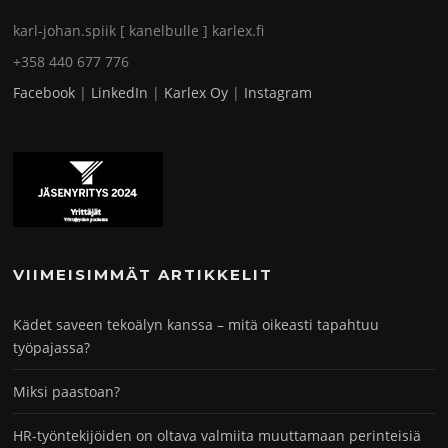
karl-johan.spiik [ kanelbulle ] karlex.fi
+358 440 677 776
Facebook
|
LinkedIn
|
Karlex Oy
|
Instagram
VIIMEISIMMÄT ARTIKKELIT
Kädet saveen tekoälyn kanssa – mitä oikeasti tapahtuu
työpajassa?
Miksi paastoan?
HR-työntekijöiden on oltava valmiita muuttamaan perinteisiä