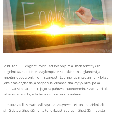
Minulta sujuu englanti hyvin. Katson ohjelmia ilman tekstityksiä
ongelmitta. Suoritin MBA (ylempi AMK) tutkinnon englanniksi ja
kirjoitin lopputyönkin onnistuneesti. Luonnehtisin itseäni henkilöksi,
joka osaa englantia ja pärjää sillä. Ainahan sitä löytyy niitä, jotka
puhuvat sitä paremmin ja jotka puhuvat huonommin. Kyse nyt ei ole
kilpailusta tai siitä, että häpeäisin omaa englantiani…
… mutta välillä se vain kyllästyttää. Väsyneenä ei tuo epä-äidinkieli
siirrä tietoa läheskään yhtä tehokkaasti suoraan lähettäjän nupista