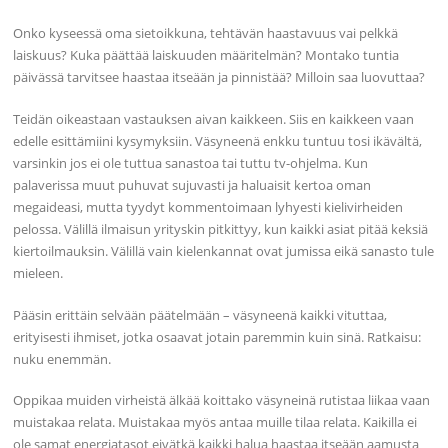
Onko kyseessä oma sietoikkuna, tehtävän haastavuus vai pelkkä
laiskuus? Kuka päättää laiskuuden määritelmän? Montako tuntia
päivässä tarvitsee haastaa itseään ja pinnistää? Milloin saa luovuttaa?
Teidän oikeastaan vastauksen aivan kaikkeen. Siis en kaikkeen vaan
edelle esittämiini kysymyksiin. Väsyneenä enkku tuntuu tosi ikävältä,
varsinkin jos ei ole tuttua sanastoa tai tuttu tv-ohjelma. Kun
palaverissa muut puhuvat sujuvasti ja haluaisit kertoa oman
megaideasi, mutta tyydyt kommentoimaan lyhyesti kielivirheiden
pelossa. Välillä ilmaisun yrityskin pitkittyy, kun kaikki asiat pitää keksiä
kiertoilmauksin. Välillä vain kielenkannat ovat jumissa eikä sanasto tule
mieleen.
Pääsin erittäin selvään päätelmään – väsyneenä kaikki vituttaa,
erityisesti ihmiset, jotka osaavat jotain paremmin kuin sinä. Ratkaisu:
nuku enemmän.
Oppikaa muiden virheistä älkää koittako väsyneinä rutistaa liikaa vaan
muistakaa relata. Muistakaa myös antaa muille tilaa relata. Kaikilla ei
ole samat energiatasot eivätkä kaikki halua haastaa itseään aamusta