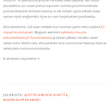
missä on 16 sijamuotoa ja sitten ne kaikki vielä taipuvat ties missä
pluraaleissa. Jos osaat puhua sujuvasti suomea ja kommunikoida
ymmärrettävästi ihmisten kanssa, ei ole mitään syytä mikset osaisi
samaa myös englanniksi. Kyse on vain harjoituksen puutteesta..
Että semmosta.. tuli vaan mieleen kun suoritan parin viikon päästä
JCI
Impact-koulutuksen
. Blogasin aiemmin
kahdesta muusta
enkunkielisestä JCI-koulutuksesta
ja tämän jälkeen minäkin saisin
vetää noita. Mietin vain, että pitäisikö ensi vuonna itse haastaa itseni ja
vetää jokin noista koulutuksista.
Ei ainakaan väsyneenä =)
JULKAISTU:
AJATTELEMISEN AIHETTA
,
NUORKAUPPAKAMARI