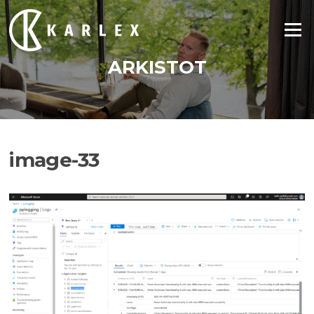
Siirry
suoraan
Valikko
sisältöön
ARKISTOT
image-33