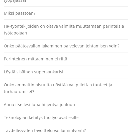
työpajassa?
Miksi paastoan?
HR-työntekijöiden on oltava valmiita muuttamaan perinteisiä
työtapojaan
Onko päätösvallan jakaminen palvelevan johtamisen ydin?
Perinteinen mittaaminen ei riitä
Löydä sisäinen supersankarisi
Onko ammattimaisuutta näyttää vai piilottaa tunteet ja
turhautumiset?
Anna itsellesi lupa hiljentyä jouluun
Teknologian kehitys tuo työtavat esille
Täydellisyyden tavoittelu vai laiminlyönti?