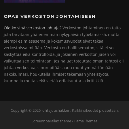
OPAS VERKOSTON JOHTAMISEEN
Oletko sinä verkoston johtaja?
Verkoston johtaminen on taito,
jota tarvitaan yhä enemmän nykypäivän työelämässä, mutta
aiempi esimiesasema ja kokemusvuodet eivät takaa
verkostoissa mitään. Verkosto on hallitsematon, sitä ei voi
käskyttää eikä kontrolloida, ja jokainen verkoston jäsen voi
vaikuttaa sen toimintaan. Jos haluat toteuttaa oman tahtosi eli
johtaa verkostoa, sinun pitää saada muut ymmärtämään
näkökulmasi, houkutella ihmiset tekemään yhteistyötä,
kuunnella muita sekä sietää erilaisuutta ja kritiikkiä.
Copyright © 2026 Johtajuushakkeri. Kaikki oikeudet pidätetään.
Screenr parallax theme
/ FameThemes