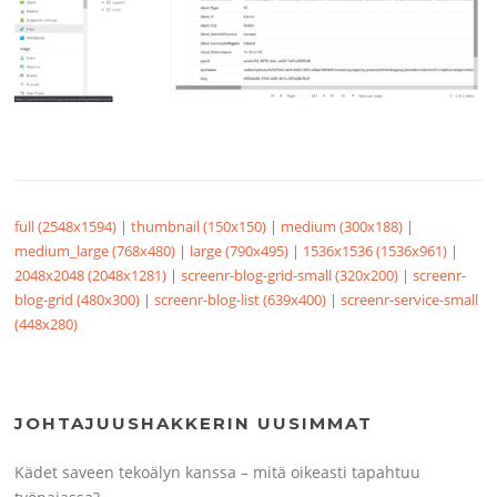
full (2548x1594)
|
thumbnail (150x150)
|
medium (300x188)
|
medium_large (768x480)
|
large (790x495)
|
1536x1536 (1536x961)
|
2048x2048 (2048x1281)
|
screenr-blog-grid-small (320x200)
|
screenr-
blog-grid (480x300)
|
screenr-blog-list (639x400)
|
screenr-service-small
(448x280)
JOHTAJUUSHAKKERIN UUSIMMAT
Kädet saveen tekoälyn kanssa – mitä oikeasti tapahtuu