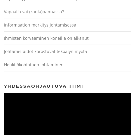
Vapaalla vai (kaula)pannassa?
Informaation merkitys johtamisessa
Ihmisten korvaaminen koneilla on alkanut
Johtamistaidot korostuvat tekoälyn myötä
Henkilökohtainen johtaminen
YHDESSÄOHJAUTUVA TIIMI