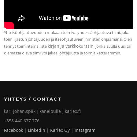
Yhteisöohjautuvuuden mukaan toimiva yhdessäohjautuva tiimi, joka
toimii jaetun johtajuuden ja itseohjautuvien ihmisten ohjaamana. Olen
kirjan ja verkkokurssin
tehnyt toimintamallista
, jonka avulla uusi tai
olemassa oleva tiimi voi jakaa johtajuutta ja toimia ketterämmin.
YHTEYS / CONTACT
karl-johan.spiik [ kanelbulle ] karlex.fi
+358 440 677 776
Facebook
|
LinkedIn
|
Karlex Oy
|
Instagram