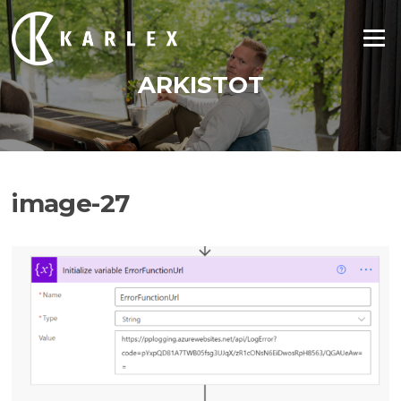
Siirry
suoraan
Valikko
sisältöön
ARKISTOT
image-27