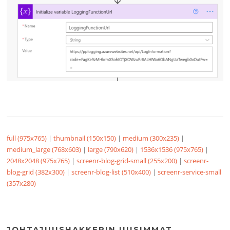
full (975x765)
|
thumbnail (150x150)
|
medium (300x235)
|
medium_large (768x603)
|
large (790x620)
|
1536x1536 (975x765)
|
2048x2048 (975x765)
|
screenr-blog-grid-small (255x200)
|
screenr-
blog-grid (382x300)
|
screenr-blog-list (510x400)
|
screenr-service-small
(357x280)
JOHTAJUUSHAKKERIN UUSIMMAT