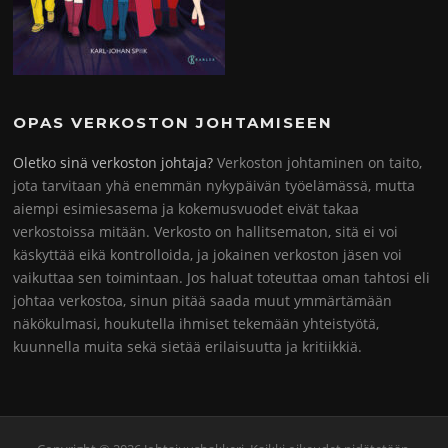
OPAS VERKOSTON JOHTAMISEEN
Oletko sinä verkoston johtaja?
Verkoston johtaminen on taito,
jota tarvitaan yhä enemmän nykypäivän työelämässä, mutta
aiempi esimiesasema ja kokemusvuodet eivät takaa
verkostoissa mitään. Verkosto on hallitsematon, sitä ei voi
käskyttää eikä kontrolloida, ja jokainen verkoston jäsen voi
vaikuttaa sen toimintaan. Jos haluat toteuttaa oman tahtosi eli
johtaa verkostoa, sinun pitää saada muut ymmärtämään
näkökulmasi, houkutella ihmiset tekemään yhteistyötä,
kuunnella muita sekä sietää erilaisuutta ja kritiikkiä.