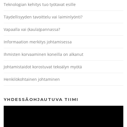
Teknologian kehitys tuo työtavat esille
Täydellisyyden tavoittelu vai laiminlyönti?
Vapaalla vai (kaula)pannassa?
Informaation merkitys johtamisessa
Ihmisten korvaaminen koneilla on alkanut
Johtamistaidot korostuvat tekoälyn myötä
Henkilökohtainen johtaminen
YHDESSÄOHJAUTUVA TIIMI