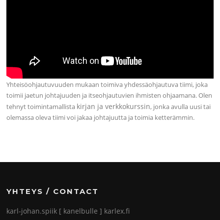
Yhteisöohjautuvuuden mukaan toimiva yhdessäohjautuva tiimi, joka
toimii jaetun johtajuuden ja itseohjautuvien ihmisten ohjaamana. Olen
kirjan ja verkkokurssin
tehnyt toimintamallista
, jonka avulla uusi tai
olemassa oleva tiimi voi jakaa johtajuutta ja toimia ketterämmin.
YHTEYS / CONTACT
karl-johan.spiik [ kanelbulle ] karlex.fi