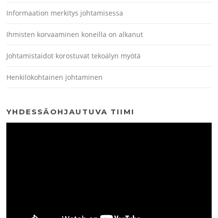
Informaation merkitys johtamisessa
Ihmisten korvaaminen koneilla on alkanut
Johtamistaidot korostuvat tekoälyn myötä
Henkilökohtainen johtaminen
YHDESSÄOHJAUTUVA TIIMI