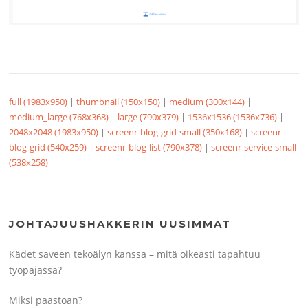
full (1983x950)
|
thumbnail (150x150)
|
medium (300x144)
|
medium_large (768x368)
|
large (790x379)
|
1536x1536 (1536x736)
|
2048x2048 (1983x950)
|
screenr-blog-grid-small (350x168)
|
screenr-
blog-grid (540x259)
|
screenr-blog-list (790x378)
|
screenr-service-small
(538x258)
JOHTAJUUSHAKKERIN UUSIMMAT
Kädet saveen tekoälyn kanssa – mitä oikeasti tapahtuu
työpajassa?
Miksi paastoan?