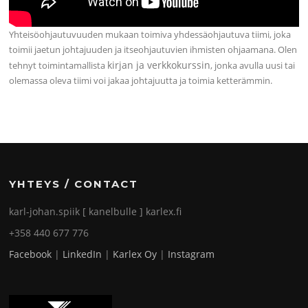
Yhteisöohjautuvuuden mukaan toimiva yhdessäohjautuva tiimi, joka
toimii jaetun johtajuuden ja itseohjautuvien ihmisten ohjaamana. Olen
kirjan ja verkkokurssin
tehnyt toimintamallista
, jonka avulla uusi tai
olemassa oleva tiimi voi jakaa johtajuutta ja toimia ketterämmin.
YHTEYS / CONTACT
karl-johan.spiik [ kanelbulle ] karlex.fi
+358 440 677 776
Facebook
|
LinkedIn
|
Karlex Oy
|
Instagram