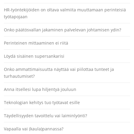
HR-työntekijöiden on oltava valmiita muuttamaan perinteisiä
työtapojaan
Onko päätösvallan jakaminen palvelevan johtamisen ydin?
Perinteinen mittaaminen ei riitä
Löydä sisäinen supersankarisi
Onko ammattimaisuutta näyttää vai piilottaa tunteet ja
turhautumiset?
Anna itsellesi lupa hiljentyä jouluun
Teknologian kehitys tuo työtavat esille
Täydellisyyden tavoittelu vai laiminlyönti?
Vapaalla vai (kaula)pannassa?