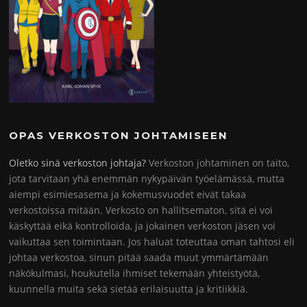
OPAS VERKOSTON JOHTAMISEEN
Oletko sinä verkoston johtaja?
Verkoston johtaminen on taito,
jota tarvitaan yhä enemmän nykypäivän työelämässä, mutta
aiempi esimiesasema ja kokemusvuodet eivät takaa
verkostoissa mitään. Verkosto on hallitsematon, sitä ei voi
käskyttää eikä kontrolloida, ja jokainen verkoston jäsen voi
vaikuttaa sen toimintaan. Jos haluat toteuttaa oman tahtosi eli
johtaa verkostoa, sinun pitää saada muut ymmärtämään
näkökulmasi, houkutella ihmiset tekemään yhteistyötä,
kuunnella muita sekä sietää erilaisuutta ja kritiikkiä.