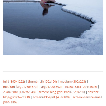
full (1395x1222)
|
thumbnail (150x150)
|
medium (300x263)
|
medium_large (768x673)
|
large (790x692)
|
1536x1536 (1024x1536)
|
2048x2048 (1365x2048)
|
screenr-blog-grid-small (228x200)
|
screenr-
blog-grid (342x300)
|
screenr-blog-list (457x400)
|
screenr-service-small
(320x280)