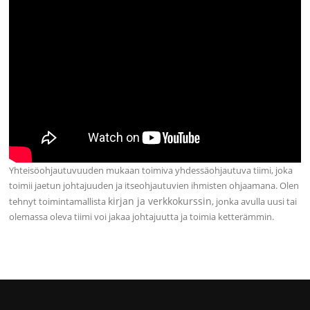
Yhteisöohjautuvuuden mukaan toimiva yhdessäohjautuva tiimi, joka
toimii jaetun johtajuuden ja itseohjautuvien ihmisten ohjaamana. Olen
kirjan ja verkkokurssin
tehnyt toimintamallista
, jonka avulla uusi tai
olemassa oleva tiimi voi jakaa johtajuutta ja toimia ketterämmin.