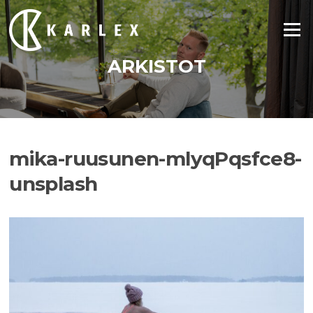
Siirry
suoraan
Valikko
sisältöön
ARKISTOT
mika-ruusunen-mlyqPqsfce8-
unsplash