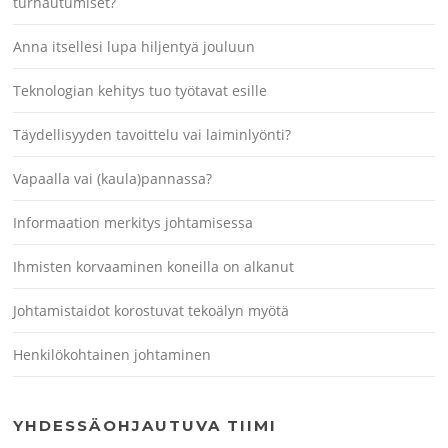
turhautumiset?
Anna itsellesi lupa hiljentyä jouluun
Teknologian kehitys tuo työtavat esille
Täydellisyyden tavoittelu vai laiminlyönti?
Vapaalla vai (kaula)pannassa?
Informaation merkitys johtamisessa
Ihmisten korvaaminen koneilla on alkanut
Johtamistaidot korostuvat tekoälyn myötä
Henkilökohtainen johtaminen
YHDESSÄOHJAUTUVA TIIMI