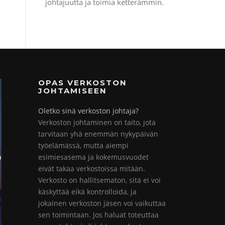
johtajuutta ja toimia ketterämmin.
OPAS VERKOSTON
JOHTAMISEEN
Oletko sinä verkoston johtaja?
Verkoston johtaminen on taito, jota
tarvitaan yhä enemmän nykypäivän
työelämässä, mutta aiempi
esimiesasema ja kokemusvuodet
eivät takaa verkostoissa mitään.
Verkosto on hallitsematon, sitä ei voi
käskyttää eikä kontrolloida, ja
jokainen verkoston jäsen voi vaikuttaa
sen toimintaan. Jos haluat toteuttaa