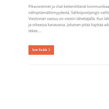
Pikaviestimet ja chat ketteröittävät kommunika
välinpitämättömyydestä. Sähköpostipingis vaih
Viestinnän vastuu on viestin lähettäjällä. Kun l
ja oikeassa kanavassa. Jokaisen pitää käyttää ai
tekee….
lue lisää