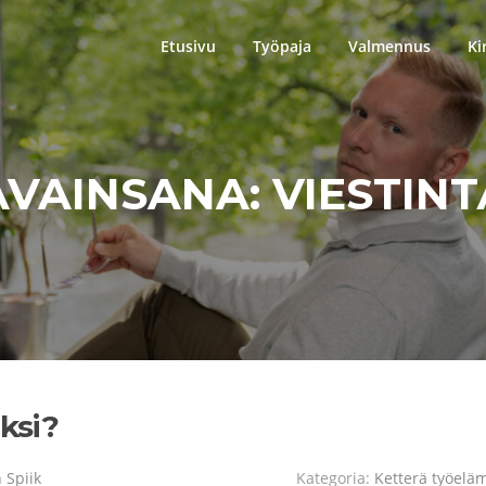
Etusivu
Työpaja
Valmennus
Ki
AVAINSANA:
VIESTINT
ksi?
 Spiik
Kategoria:
Ketterä työelä