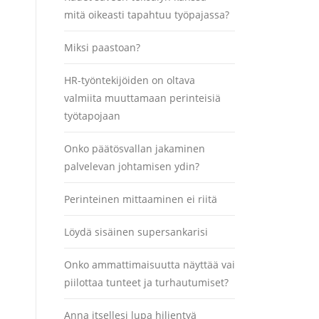
mitä oikeasti tapahtuu työpajassa?
Miksi paastoan?
HR-työntekijöiden on oltava
valmiita muuttamaan perinteisiä
työtapojaan
Onko päätösvallan jakaminen
palvelevan johtamisen ydin?
Perinteinen mittaaminen ei riitä
Löydä sisäinen supersankarisi
Onko ammattimaisuutta näyttää vai
piilottaa tunteet ja turhautumiset?
Anna itsellesi lupa hiljentyä