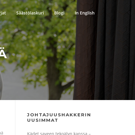
rjat
Säästölaskuri
Blogi
In English
Ä
JOHTAJUUSHAKKERIN
UUSIMMAT
mä
Kädet saveen tekoälyn kanssa –