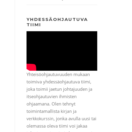
YHDESSÄOHJAUTUVA
TIIMI
Yhteisöohjautuvuuden mukaan
toimiva yhdessäohjautuva tiimi,
joka toimii jaetun johtajuuden ja
itseohjautuvien ihmisten
ohjaamana. Olen tehnyt
toimintamallista
kirjan ja
, jonka avulla uusi tai
verkkokurssin
olemassa oleva tiimi voi jakaa