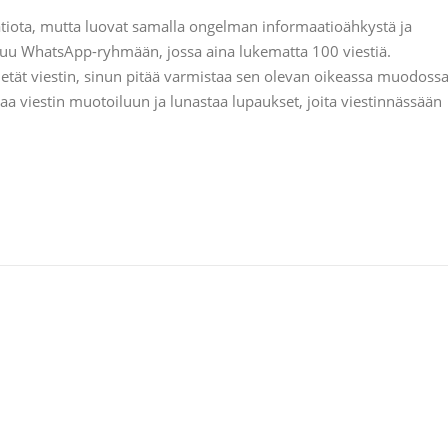
atiota, mutta luovat samalla ongelman informaatioähkystä ja
tuu WhatsApp-ryhmään, jossa aina lukematta 100 viestiä.
ähetät viestin, sinun pitää varmistaa sen olevan oikeassa muodoss
kaa viestin muotoiluun ja lunastaa lupaukset, joita viestinnässään