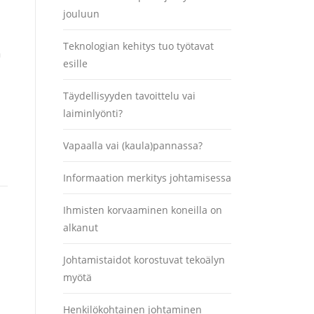
jouluun
Teknologian kehitys tuo työtavat
a
esille
Täydellisyyden tavoittelu vai
laiminlyönti?
Vapaalla vai (kaula)pannassa?
Informaation merkitys johtamisessa
Ihmisten korvaaminen koneilla on
alkanut
Johtamistaidot korostuvat tekoälyn
myötä
Henkilökohtainen johtaminen