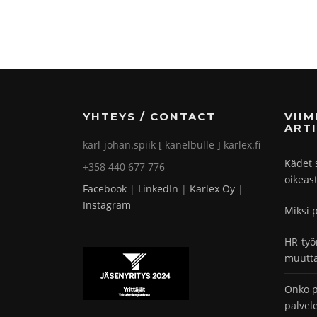
YHTEYS / CONTACT
VII
ARTI
karl-johan.spiik [ kanelbulle ] karlex.fi
Kädet 
+358 440 677 776
oikeas
Facebook
|
LinkedIn
|
Karlex Oy
|
Instagram
Miksi 
HR-työ
muutta
Onko p
palvel