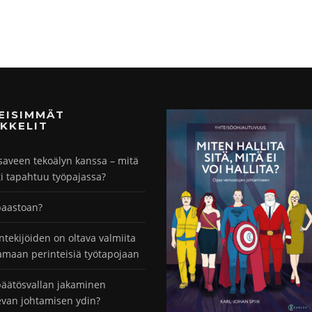
MEISIMMÄT
KKELIT
saveen tekoälyn kanssa – mitä
ti tapahtuu työpajassa?
paastoan?
ntekijöiden on oltava valmiita
maan perinteisiä työtapojaan
äätösvallan jakaminen
evan johtamisen ydin?