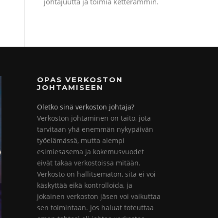
johtajuutta ja toimia ketterämmin.
OPAS VERKOSTON
JOHTAMISEEN
Oletko sinä verkoston johtaja?
Verkoston johtaminen on taito, jota
tarvitaan yhä enemmän nykypäivän
työelämässä, mutta aiempi
esimiesasema ja kokemusvuodet
eivät takaa verkostoissa mitään.
Verkosto on hallitsematon, sitä ei voi
käskyttää eikä kontrolloida, ja
jokainen verkoston jäsen voi vaikuttaa
sen toimintaan. Jos haluat toteuttaa