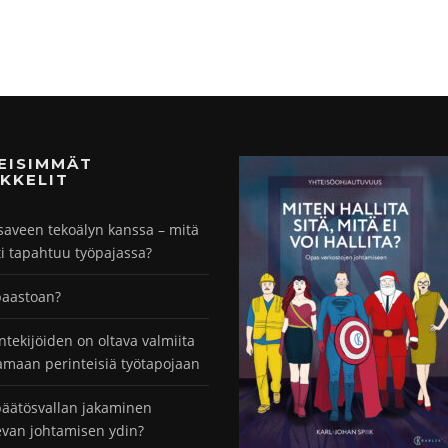
MEISIMMÄT
KKELIT
saveen tekoälyn kanssa – mitä
ti tapahtuu työpajassa?
paastoan?
ntekijöiden on oltava valmiita
maan perinteisiä työtapojaan
äätösvallan jakaminen
evan johtamisen ydin?