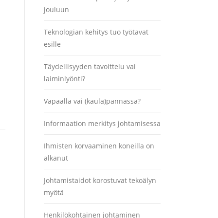
jouluun
Teknologian kehitys tuo työtavat
esille
Täydellisyyden tavoittelu vai
laiminlyönti?
Vapaalla vai (kaula)pannassa?
Informaation merkitys johtamisessa
Ihmisten korvaaminen koneilla on
alkanut
Johtamistaidot korostuvat tekoälyn
myötä
Henkilökohtainen johtaminen