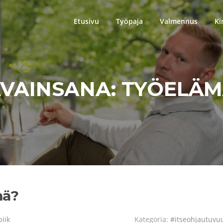
Etusivu
Työpaja
Valmennus
Ki
VAINSANA:
TYÖELÄM
mä?
piik
Kategoria:
#itseohjautuvu