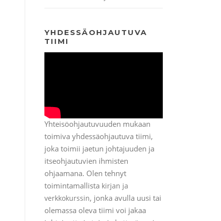
YHDESSÄOHJAUTUVA
TIIMI
Yhteisöohjautuvuuden mukaan
toimiva yhdessäohjautuva tiimi,
joka toimii jaetun johtajuuden ja
itseohjautuvien ihmisten
ohjaamana. Olen tehnyt
toimintamallista
kirjan ja
, jonka avulla uusi tai
verkkokurssin
olemassa oleva tiimi voi jakaa