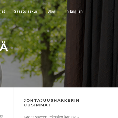
rjat
Säästölaskuri
Blogi
In English
Ä
JOHTAJUUSHAKKERIN
UUSIMMAT
us
Kädet saveen tekoälyn kanssa –