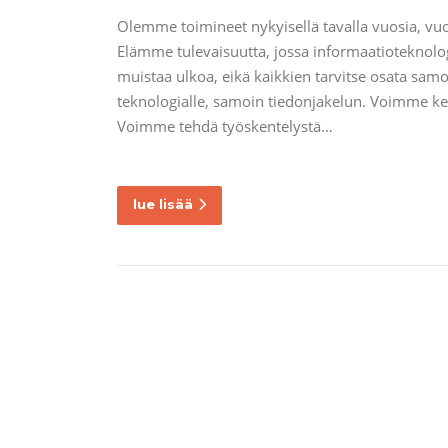
Olemme toimineet nykyisellä tavalla vuosia, vu
Elämme tulevaisuutta, jossa informaatioteknolog
muistaa ulkoa, eikä kaikkien tarvitse osata samo
teknologialle, samoin tiedonjakelun. Voimme kes
Voimme tehdä työskentelystä…
lue lisää