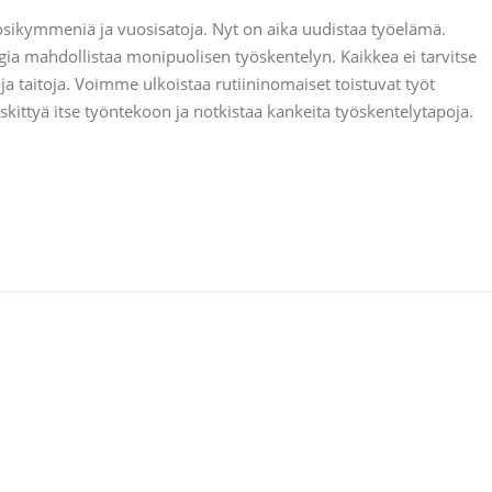
osikymmeniä ja vuosisatoja. Nyt on aika uudistaa työelämä.
ia mahdollistaa monipuolisen työskentelyn. Kaikkea ei tarvitse
ja taitoja. Voimme ulkoistaa rutiininomaiset toistuvat työt
kittyä itse työntekoon ja notkistaa kankeita työskentelytapoja.