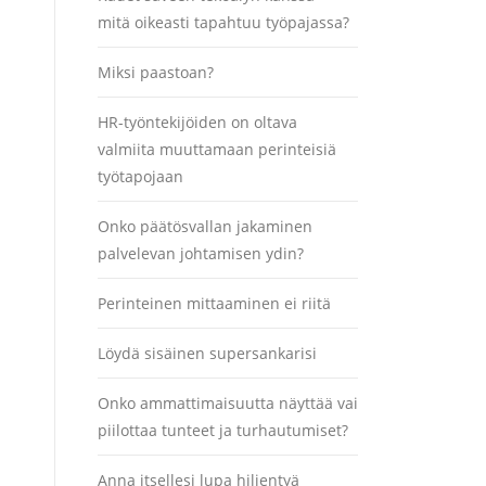
mitä oikeasti tapahtuu työpajassa?
Miksi paastoan?
HR-työntekijöiden on oltava
valmiita muuttamaan perinteisiä
työtapojaan
Onko päätösvallan jakaminen
palvelevan johtamisen ydin?
Perinteinen mittaaminen ei riitä
Löydä sisäinen supersankarisi
Onko ammattimaisuutta näyttää vai
piilottaa tunteet ja turhautumiset?
Anna itsellesi lupa hiljentyä