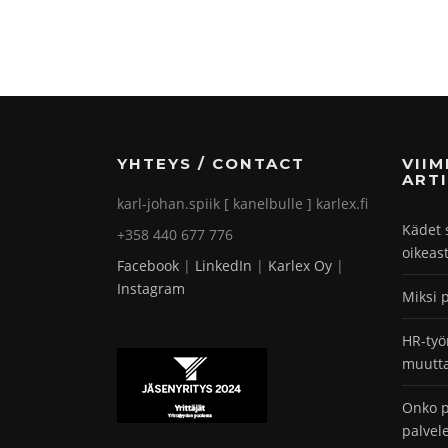
YHTEYS / CONTACT
VII
ARTI
karl-johan.spiik [ kanelbulle ] karlex.fi
Kädet 
+358 440 677 776
oikeas
Facebook
|
LinkedIn
|
Karlex Oy
|
Instagram
Miksi 
HR-työ
muutta
Onko p
palvel