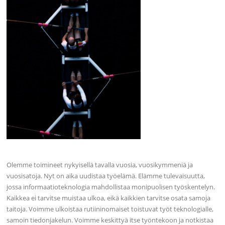
Olemme toimineet nykyisellä tavalla vuosia, vuosikymmeniä ja
vuosisatoja. Nyt on aika uudistaa työelämä. Elämme tulevaisuutta,
jossa informaatioteknologia mahdollistaa monipuolisen työskentelyn.
Kaikkea ei tarvitse muistaa ulkoa, eikä kaikkien tarvitse osata samoja
taitoja. Voimme ulkoistaa rutiininomaiset toistuvat työt teknologialle,
samoin tiedonjakelun. Voimme keskittyä itse työntekoon ja notkistaa