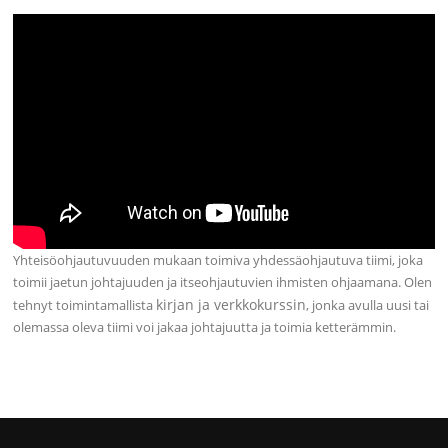
Yhteisöohjautuvuuden mukaan toimiva yhdessäohjautuva tiimi, joka
toimii jaetun johtajuuden ja itseohjautuvien ihmisten ohjaamana. Olen
kirjan ja verkkokurssin
tehnyt toimintamallista
, jonka avulla uusi tai
olemassa oleva tiimi voi jakaa johtajuutta ja toimia ketterämmin.