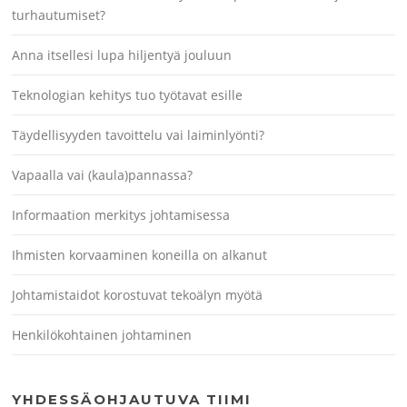
turhautumiset?
Anna itsellesi lupa hiljentyä jouluun
Teknologian kehitys tuo työtavat esille
Täydellisyyden tavoittelu vai laiminlyönti?
Vapaalla vai (kaula)pannassa?
Informaation merkitys johtamisessa
Ihmisten korvaaminen koneilla on alkanut
Johtamistaidot korostuvat tekoälyn myötä
Henkilökohtainen johtaminen
YHDESSÄOHJAUTUVA TIIMI