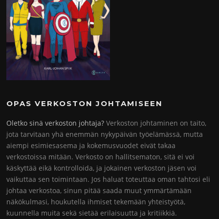
OPAS VERKOSTON JOHTAMISEEN
Oletko sinä verkoston johtaja?
Verkoston johtaminen on taito,
jota tarvitaan yhä enemmän nykypäivän työelämässä, mutta
aiempi esimiesasema ja kokemusvuodet eivät takaa
verkostoissa mitään. Verkosto on hallitsematon, sitä ei voi
käskyttää eikä kontrolloida, ja jokainen verkoston jäsen voi
vaikuttaa sen toimintaan. Jos haluat toteuttaa oman tahtosi eli
johtaa verkostoa, sinun pitää saada muut ymmärtämään
näkökulmasi, houkutella ihmiset tekemään yhteistyötä,
kuunnella muita sekä sietää erilaisuutta ja kritiikkiä.