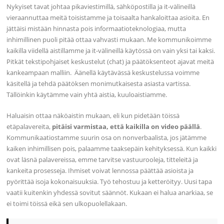
Nykyiset tavat johtaa pikaviestimillä, sähköpostilla ja it-välineillä
vieraannuttaa meitä toisistamme ja toisaalta hankaloittaa asioita. En
jättäisi mistään hinnasta pois informaatioteknologiaa, mutta
inhimillinen puoli pitää ottaa vahvasti mukaan. Me kommunikoimme
kaikilla viidellä aistillamme ja it-välineillä käytössä on vain yksi tai kaksi.
Pitkät tekstipohjaiset keskustelut (chat) ja päätöksenteot ajavat meitä
kankeampaan malliin. Äänellä käytävässä keskustelussa voimme
käsitellä ja tehdä päätöksen monimutkaisesta asiasta vartissa.
Tällöinkin käytämme vain yhtä aistia, kuuloaistiamme.
Haluaisin ottaa näköaistin mukaan, eli kun pidetään töissä
etäpalavereita,
pitäisi varmistaa, että kaikilla on video päällä
.
Kommunikaatiostamme suurin osa on nonverbaalista, jos jätämme
kaiken inhimillisen pois, palaamme taaksepäin kehityksessä. Kun kaikki
ovat läsnä palavereissa, emme tarvitse vastuurooleja, titteleitä ja
kankeita prosesseja. Ihmiset voivat lennossa päättää asioista ja
pyörittää isoja kokonaisuuksia. Työ tehostuu ja ketteröityy. Uusi tapa
vaatii kuitenkin yhdessä sovitut säännöt. Kukaan ei halua anarkiaa, se
ei toimi töissä eikä sen ulkopuolellakaan.