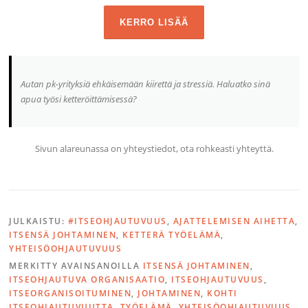
Autan pk-yrityksiä ehkäisemään kiirettä ja stressiä. Haluatko sinä
apua työsi ketteröittämisessä?
Sivun alareunassa on yhteystiedot, ota rohkeasti yhteyttä.
JULKAISTU:
#ITSEOHJAUTUVUUS
,
AJATTELEMISEN AIHETTA
,
ITSENSÄ JOHTAMINEN
,
KETTERÄ TYÖELÄMÄ
,
YHTEISÖOHJAUTUVUUS
MERKITTY AVAINSANOILLA
ITSENSÄ JOHTAMINEN
,
ITSEOHJAUTUVA ORGANISAATIO
,
ITSEOHJAUTUVUUS
,
ITSEORGANISOITUMINEN
,
JOHTAMINEN
,
KOHTI
ITSEOHJAUTUVUUTTA
,
TYÖELÄMÄ
,
YHTEISÖOHJAUTUVUUS