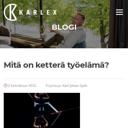
Siirry
suoraan
Valikko
sisältöön
BLOGI
Mitä on ketterä työelämä?
2 helmikuun 2022
Kirjoittaja:
Karl-Johan Spiik