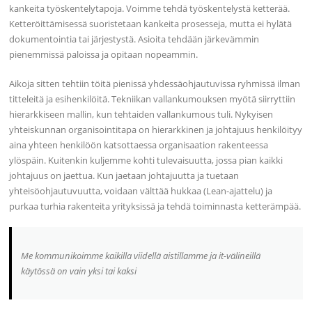
kankeita työskentelytapoja. Voimme tehdä työskentelystä ketterää.
Ketteröittämisessä suoristetaan kankeita prosesseja, mutta ei hylätä
dokumentointia tai järjestystä. Asioita tehdään järkevämmin
pienemmissä paloissa ja opitaan nopeammin.
Aikoja sitten tehtiin töitä pienissä yhdessäohjautuvissa ryhmissä ilman
titteleitä ja esihenkilöitä. Tekniikan vallankumouksen myötä siirryttiin
hierarkkiseen mallin, kun tehtaiden vallankumous tuli. Nykyisen
yhteiskunnan organisointitapa on hierarkkinen ja johtajuus henkilöityy
aina yhteen henkilöön katsottaessa organisaation rakenteessa
ylöspäin. Kuitenkin kuljemme kohti tulevaisuutta, jossa pian kaikki
johtajuus on jaettua. Kun jaetaan johtajuutta ja tuetaan
yhteisöohjautuvuutta, voidaan välttää hukkaa (Lean-ajattelu) ja
purkaa turhia rakenteita yrityksissä ja tehdä toiminnasta ketterämpää.
Me kommunikoimme kaikilla viidellä aistillamme ja it-välineillä
käytössä on vain yksi tai kaksi