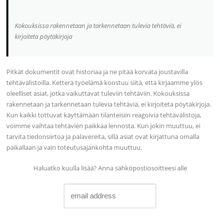
Kokouksissa rakennetaan ja tarkennetaan tulevia tehtäviä, ei
kirjoiteta pöytäkirjoja
Pitkät dokumentit ovat historiaa ja ne pitää korvata joustavilla
tehtävälistoilla. Ketterä työelämä koostuu siitä, että kirjaamme ylös
oleelliset asiat, jotka vaikuttavat tuleviin tehtäviin. Kokouksissa
rakennetaan ja tarkennetaan tulevia tehtäviä, ei kirjoiteta pöytäkirjoja.
Kun kaikki tottuvat käyttämään tilanteisiin reagoivia tehtävälistoja,
voimme vaihtaa tehtävien paikkaa lennosta. Kun jokin muuttuu, ei
tarvita tiedonsiirtoa ja palavereita, sillä asiat ovat kirjattuna omalla
paikallaan ja vain toteutusajankohta muuttuu.
Haluatko kuulla lisää? Anna sähköpostiosoitteesi alle