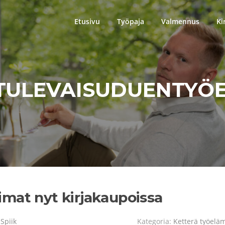
Etusivu
Työpaja
Valmennus
Ki
TULEVAISUDUENTYÖ
mat nyt kirjakaupoissa
Spiik
Kategoria:
Ketterä työelä