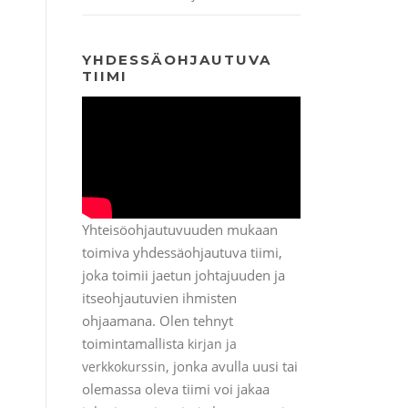
YHDESSÄOHJAUTUVA
TIIMI
Yhteisöohjautuvuuden mukaan
toimiva yhdessäohjautuva tiimi,
joka toimii jaetun johtajuuden ja
itseohjautuvien ihmisten
ohjaamana. Olen tehnyt
toimintamallista
kirjan ja
, jonka avulla uusi tai
verkkokurssin
olemassa oleva tiimi voi jakaa