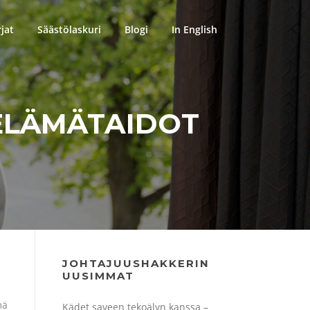
rjat
Säästölaskuri
Blogi
In English
ELÄMÄTAIDOT
JOHTAJUUSHAKKERIN
UUSIMMAT
mä
Kädet saveen tekoälyn kanssa –