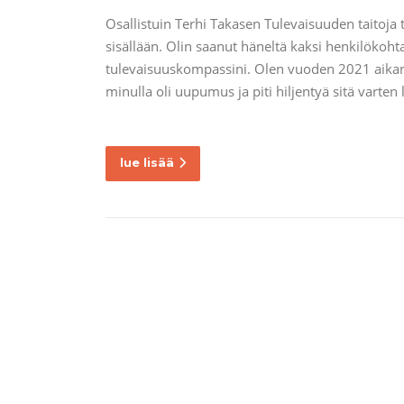
Osallistuin Terhi Takasen Tulevaisuuden taitoja t
sisällään. Olin saanut häneltä kaksi henkilöko
tulevaisuuskompassini. Olen vuoden 2021 aikan
minulla oli uupumus ja piti hiljentyä sitä var
lue lisää