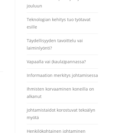
jouluun
Teknologian kehitys tuo työtavat
esille
Täydellisyyden tavoittelu vai
laiminlyönti?
Vapaalla vai (kaula)pannassa?
Informaation merkitys johtamisessa
Ihmisten korvaaminen koneilla on
alkanut
Johtamistaidot korostuvat tekoälyn
myötä
Henkilökohtainen johtaminen