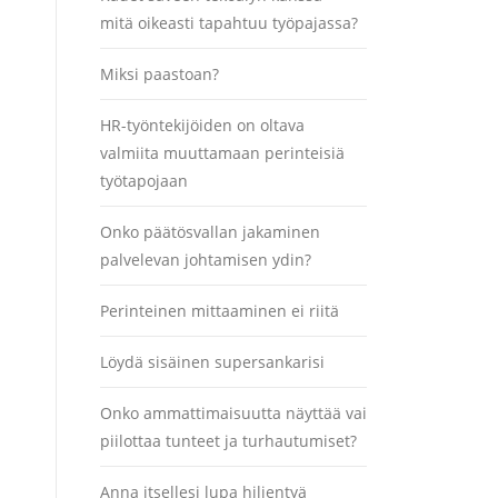
mitä oikeasti tapahtuu työpajassa?
Miksi paastoan?
HR-työntekijöiden on oltava
valmiita muuttamaan perinteisiä
työtapojaan
Onko päätösvallan jakaminen
palvelevan johtamisen ydin?
Perinteinen mittaaminen ei riitä
Löydä sisäinen supersankarisi
Onko ammattimaisuutta näyttää vai
piilottaa tunteet ja turhautumiset?
Anna itsellesi lupa hiljentyä