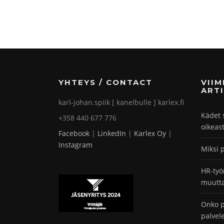
YHTEYS / CONTACT
VII
ARTI
karl-johan.spiik [ kanelbulle ] karlex.fi
Kädet 
+358 440 677 776
oikeas
Facebook
|
LinkedIn
|
Karlex Oy
|
Instagram
Miksi 
HR-työ
muutta
Onko p
palvel