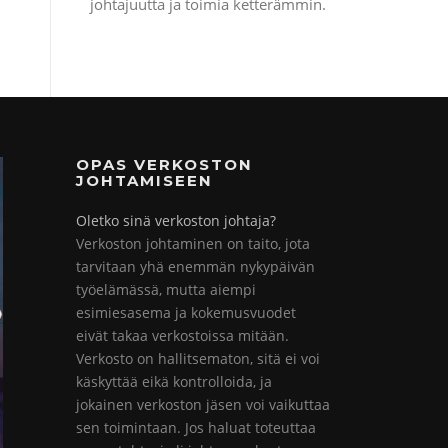
johtajuutta ja toimia ketterämmin.
OPAS VERKOSTON
JOHTAMISEEN
Oletko sinä verkoston johtaja?
Verkoston johtaminen on taito, jota
tarvitaan yhä enemmän nykypäivän
työelämässä, mutta aiempi
esimiesasema ja kokemusvuodet
eivät takaa verkostoissa mitään.
Verkosto on hallitsematon, sitä ei voi
käskyttää eikä kontrolloida, ja
jokainen verkoston jäsen voi vaikuttaa
sen toimintaan. Jos haluat toteuttaa