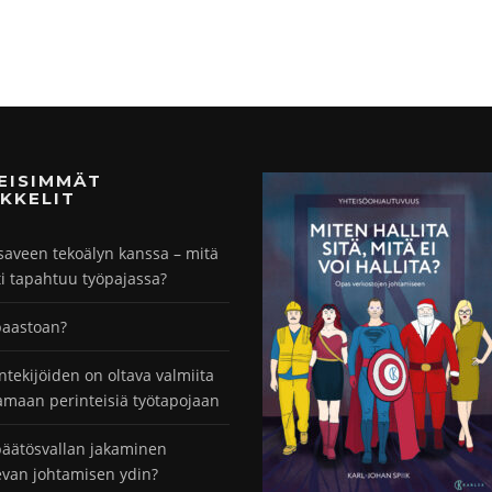
MEISIMMÄT
KKELIT
saveen tekoälyn kanssa – mitä
ti tapahtuu työpajassa?
paastoan?
ntekijöiden on oltava valmiita
maan perinteisiä työtapojaan
äätösvallan jakaminen
evan johtamisen ydin?