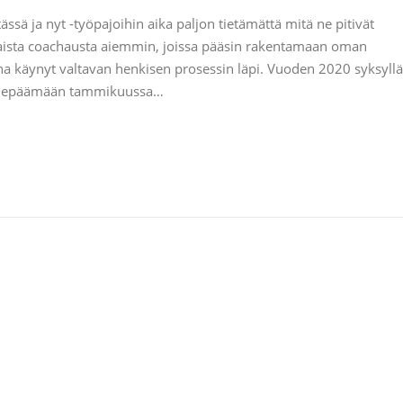
ässä ja nyt -työpajoihin aika paljon tietämättä mitä ne pitivät
htaista coachausta aiemmin, joissa pääsin rakentamaan oman
a käynyt valtavan henkisen prosessin läpi. Vuoden 2020 syksyllä
ten lepäämään tammikuussa…