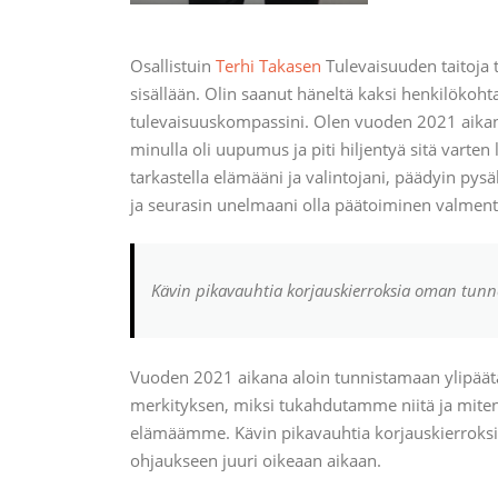
Osallistuin
Terhi Takasen
Tulevaisuuden taitoja t
sisällään. Olin saanut häneltä kaksi henkilöko
tulevaisuuskompassini. Olen vuoden 2021 aikan
minulla oli uupumus ja piti hiljentyä sitä vart
tarkastella elämääni ja valintojani, päädyin 
ja seurasin unelmaani olla päätoiminen valment
Kävin pikavauhtia korjauskierroksia oman tunn
Vuoden 2021 aikana aloin tunnistamaan ylipää
merkityksen, miksi tukahdutamme niitä ja miten a
elämäämme. Kävin pikavauhtia korjauskierroksia
ohjaukseen juuri oikeaan aikaan.