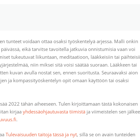
 tunteet voidaan ottaa osaksi työskentelyä arjessa. Malli onkin
 päivässä, eikä tarvitse tavoitella jatkuvia onnistumisia vaan voi
et tukeutuvat liikuntaan, meditaatioon, lääkkeisiin tai päihteisi
järjestelmää, niin miksei sitä voisi säätää suoraan. Lääkkeen tai
sitten kuvan avulla nostat sen, ennen suoritusta. Seuraavaksi aion
ojen ja kompassityöskentelyn opit omaan käyttöön tai osaksi
sää 2022 tähän aiheeseen. Tulen kirjoittamaan tästä kokonaisen
oitan kirjaa
yhdessäohjautuvasta tiimistä
ja viimeistelen sen jälke
vuus.fi
.
jaa
Tulevaisuuden taitoja tässä ja nyt
, sillä se on avain tunteiden