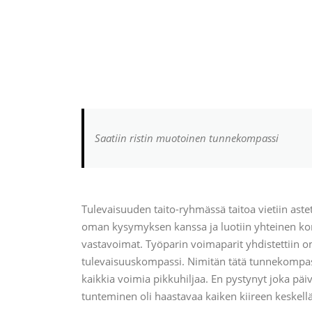
Saatiin ristin muotoinen tunnekompassi
Tulevaisuuden taito-ryhmässä taitoa vietiin aste
oman kysymyksen kanssa ja luotiin yhteinen kompa
vastavoimat. Työparin voimaparit yhdistettiin o
tulevaisuuskompassi. Nimitän tätä tunnekompassi
kaikkia voimia pikkuhiljaa. En pystynyt joka päiv
tunteminen oli haastavaa kaiken kiireen keskell