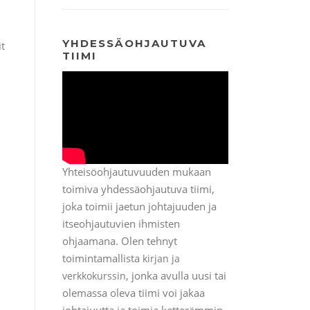
YHDESSÄOHJAUTUVA
it
TIIMI
Yhteisöohjautuvuuden mukaan
toimiva yhdessäohjautuva tiimi,
joka toimii jaetun johtajuuden ja
itseohjautuvien ihmisten
ohjaamana. Olen tehnyt
toimintamallista
kirjan ja
, jonka avulla uusi tai
verkkokurssin
olemassa oleva tiimi voi jakaa