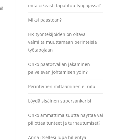
mitä oikeasti tapahtuu työpajassa?
mä
Miksi paastoan?
HR-työntekijöiden on oltava
valmiita muuttamaan perinteisiä
työtapojaan
Onko päätösvallan jakaminen
palvelevan johtamisen ydin?
Perinteinen mittaaminen ei riitä
Löydä sisäinen supersankarisi
Onko ammattimaisuutta näyttää vai
piilottaa tunteet ja turhautumiset?
Anna itsellesi lupa hiljentyä