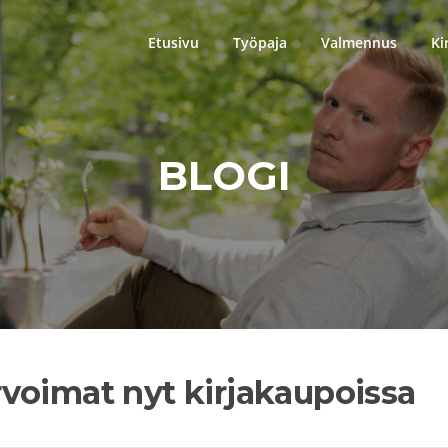
Etusivu
Työpaja
Valmennus
Ki
BLOGI
voimat nyt kirjakaupoissa