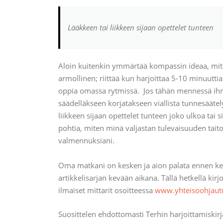
Lääkkeen tai liikkeen sijaan opettelet tunteen
Aloin kuitenkin ymmärtää kompassin ideaa, miten
armollinen; riittää kun harjoittaa 5-10 minuuttia
oppia omassa rytmissä. Jos tähän mennessä ihmis
säädelläkseen korjatakseen viallista tunnesäätely
liikkeen sijaan opettelet tunteen joko ulkoa tai 
pohtia, miten minä valjastan tulevaisuuden tait
valmennuksiani.
Oma matkani on kesken ja aion palata ennen ke
artikkelisarjan kevään aikana. Tällä hetkellä kirj
ilmaiset mittarit osoitteessa
www.yhteisoohjautu
Suosittelen ehdottomasti Terhin harjoittamiskir