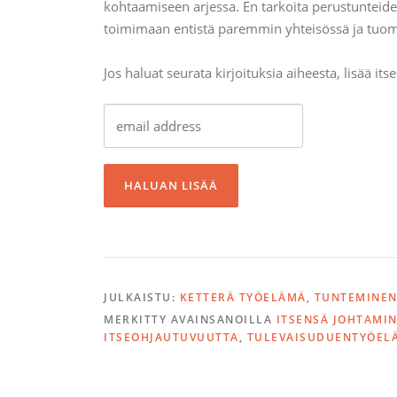
kohtaamiseen arjessa. En tarkoita perustunteide
toimimaan entistä paremmin yhteisössä ja tuom
Jos haluat seurata kirjoituksia aiheesta, lisää itses
JULKAISTU:
KETTERÄ TYÖELÄMÄ
,
TUNTEMINE
MERKITTY AVAINSANOILLA
ITSENSÄ JOHTAMI
ITSEOHJAUTUVUUTTA
,
TULEVAISUDUENTYÖEL