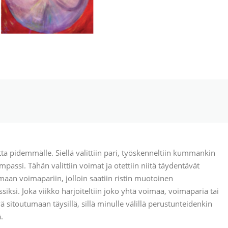
tta pidemmälle. Siellä valittiin pari, työskenneltiin kummankin
ssi. Tähän valittiin voimat ja otettiin niitä täydentävät
maan voimapariin, jolloin saatiin ristin muotoinen
ksi. Joka viikko harjoiteltiin joko yhtä voimaa, voimaparia tai
ä sitoutumaan täysillä, sillä minulle välillä perustunteidenkin
ä.