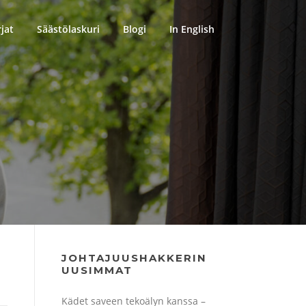
rjat
Säästölaskuri
Blogi
In English
JOHTAJUUSHAKKERIN
UUSIMMAT
Kädet saveen tekoälyn kanssa –