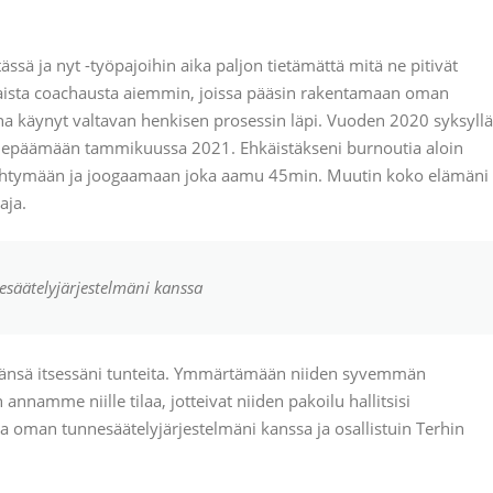
ässä ja nyt -työpajoihin aika paljon tietämättä mitä ne pitivät
htaista coachausta aiemmin, joissa pääsin rakentamaan oman
a käynyt valtavan henkisen prosessin läpi. Vuoden 2020 syksyllä
en lepäämään tammikuussa 2021. Ehkäistäkseni burnoutia aloin
pysähtymään ja joogaamaan joka aamu 45min. Muutin koko elämäni
aja.
esäätelyjärjestelmäni kanssa
tänsä itsessäni tunteita. Ymmärtämään niiden syvemmän
nnamme niille tilaa, jotteivat niiden pakoilu hallitsisi
 oman tunnesäätelyjärjestelmäni kanssa ja osallistuin Terhin