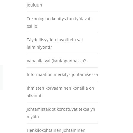
jouluun
Teknologian kehitys tuo työtavat
esille
Täydellisyyden tavoittelu vai
laiminlyönti?
Vapaalla vai (kaula)pannassa?
Informaation merkitys johtamisessa
Ihmisten korvaaminen koneilla on
alkanut
Johtamistaidot korostuvat tekoälyn
myötä
Henkilökohtainen johtaminen