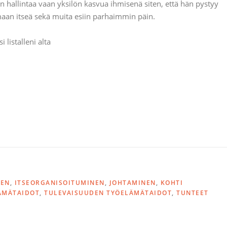
n hallintaa vaan yksilön kasvua ihmisenä siten, että hän pystyy
aan itseä sekä muita esiin parhaimmin päin.
i listalleni alta
N
NEN
,
ITSEORGANISOITUMINEN
,
JOHTAMINEN
,
KOHTI
ÄMÄTAIDOT
,
TULEVAISUUDEN TYÖELÄMÄTAIDOT
,
TUNTEET