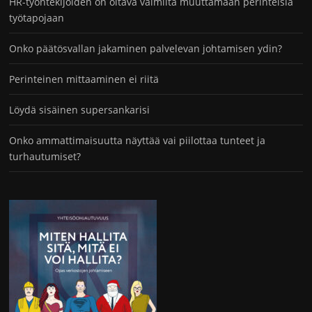
HR-työntekijöiden on oltava valmiita muuttamaan perinteisiä
työtapojaan
Onko päätösvallan jakaminen palvelevan johtamisen ydin?
Perinteinen mittaaminen ei riitä
Löydä sisäinen supersankarisi
Onko ammattimaisuutta näyttää vai piilottaa tunteet ja
turhautumiset?