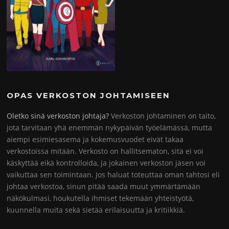
OPAS VERKOSTON JOHTAMISEEN
Oletko sinä verkoston johtaja?
Verkoston johtaminen on taito,
jota tarvitaan yhä enemmän nykypäivän työelämässä, mutta
aiempi esimiesasema ja kokemusvuodet eivät takaa
verkostoissa mitään. Verkosto on hallitsematon, sitä ei voi
käskyttää eikä kontrolloida, ja jokainen verkoston jäsen voi
vaikuttaa sen toimintaan. Jos haluat toteuttaa oman tahtosi eli
johtaa verkostoa, sinun pitää saada muut ymmärtämään
näkökulmasi, houkutella ihmiset tekemään yhteistyötä,
kuunnella muita sekä sietää erilaisuutta ja kritiikkiä.