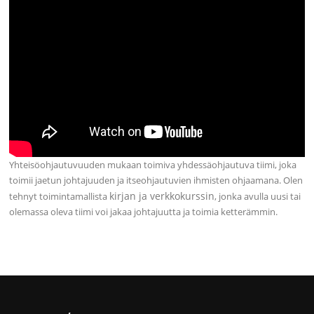
Yhteisöohjautuvuuden mukaan toimiva yhdessäohjautuva tiimi, joka
toimii jaetun johtajuuden ja itseohjautuvien ihmisten ohjaamana. Olen
kirjan ja verkkokurssin
tehnyt toimintamallista
, jonka avulla uusi tai
olemassa oleva tiimi voi jakaa johtajuutta ja toimia ketterämmin.