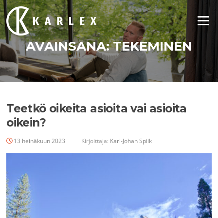
Siirry
suoraan
Valikko
sisältöön
AVAINSANA:
TEKEMINEN
Teetkö oikeita asioita vai asioita
oikein?
13 heinäkuun 2023
Kirjoittaja:
Karl-Johan Spiik