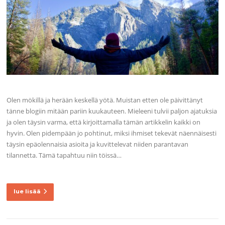
Olen mökillä ja herään keskellä yötä. Muistan etten ole päivittänyt
tänne blogiin mitään pariin kuukauteen. Mieleeni tulvii paljon ajatuksia
ja olen täysin varma, että kirjoittamalla tämän artikkelin kaikki on
hyvin. Olen pidempään jo pohtinut, miksi ihmiset tekevät näennäisesti
täysin epäolennaisia asioita ja kuvittelevat niiden parantavan
tilannetta. Tämä tapahtuu niin töissä…
lue lisää