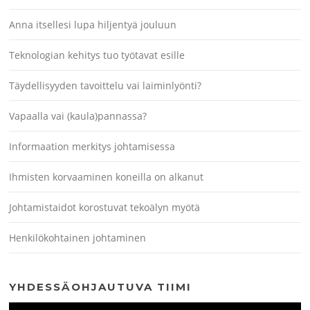
Anna itsellesi lupa hiljentyä jouluun
Teknologian kehitys tuo työtavat esille
Täydellisyyden tavoittelu vai laiminlyönti?
Vapaalla vai (kaula)pannassa?
Informaation merkitys johtamisessa
Ihmisten korvaaminen koneilla on alkanut
Johtamistaidot korostuvat tekoälyn myötä
Henkilökohtainen johtaminen
YHDESSÄOHJAUTUVA TIIMI