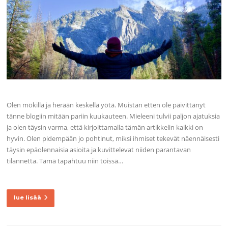
Olen mökillä ja herään keskellä yötä. Muistan etten ole päivittänyt
tänne blogiin mitään pariin kuukauteen. Mieleeni tulvii paljon ajatuksia
ja olen täysin varma, että kirjoittamalla tämän artikkelin kaikki on
hyvin. Olen pidempään jo pohtinut, miksi ihmiset tekevät näennäisesti
täysin epäolennaisia asioita ja kuvittelevat niiden parantavan
tilannetta. Tämä tapahtuu niin töissä…
lue lisää