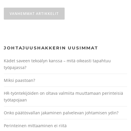
Artikkelien
selaus
VANHEMMAT ARTIKKELIT
JOHTAJUUSHAKKERIN UUSIMMAT
Kädet saveen tekoälyn kanssa – mitä oikeasti tapahtuu
työpajassa?
Miksi paastoan?
HR-työntekijöiden on oltava valmiita muuttamaan perinteisiä
työtapojaan
Onko päätösvallan jakaminen palvelevan johtamisen ydin?
Perinteinen mittaaminen ei riitä