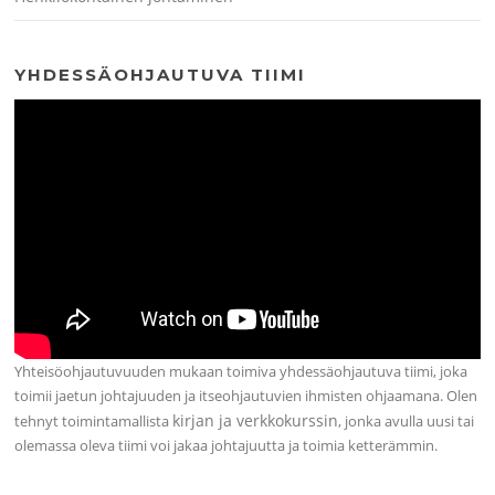
YHDESSÄOHJAUTUVA TIIMI
Yhteisöohjautuvuuden mukaan toimiva yhdessäohjautuva tiimi, joka
toimii jaetun johtajuuden ja itseohjautuvien ihmisten ohjaamana. Olen
kirjan ja verkkokurssin
tehnyt toimintamallista
, jonka avulla uusi tai
olemassa oleva tiimi voi jakaa johtajuutta ja toimia ketterämmin.