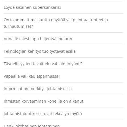
Löydä sisäinen supersankarisi
Onko ammattimaisuutta näyttää vai piilottaa tunteet ja
turhautumiset?
Anna itsellesi lupa hiljentyä jouluun
Teknologian kehitys tuo työtavat esille
Täydellisyyden tavoittelu vai laiminlyönti?
Vapaalla vai (kaula)pannassa?
Informaation merkitys johtamisessa
Ihmisten korvaaminen koneilla on alkanut
Johtamistaidot korostuvat tekoälyn myötä
Henkilökohtainen johtaminen