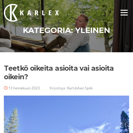
Siirry
suoraan
Valikko
sisältöön
KATEGORIA:
YLEINEN
Teetkö oikeita asioita vai asioita
oikein?
13 heinäkuun 2023
Kirjoittaja:
Karl-Johan Spiik