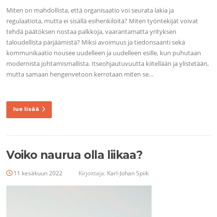
Miten on mahdollista, että organisaatio voi seurata lakia ja
regulaatiota, mutta ei sisällä esihenkilöitä? Miten työntekijät voivat
tehdä päätöksen nostaa palkkoja, vaarantamatta yrityksen
taloudellista pärjäämistä? Miksi avoimuus ja tiedonsaanti sekä
kommunikaatio nousee uudelleen ja uudelleen esille, kun puhutaan
modernista johtamismallista. Itseohjautuvuutta kiitellään ja ylistetään,
mutta samaan hengenvetoon kerrotaan miten se…
lue lisää
Voiko naurua olla liikaa?
11 kesäkuun 2022
Kirjoittaja:
Karl-Johan Spiik