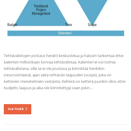
Tehtävälistojen postaus herätti keskustelua ja halusin tarkentaa ettei
kalenteri milloinkaan korvaa tehtävälistaa. Kalenteri ei voi toimia
tehtävälistana, sillä se ei ole joustava ja kiinnittää henkilön
(resurssimäärä), ajan sekä tehtävän laajuuden (scope), joka on
ketterien menetelmien vastaista. Ketterä on ketterä juurikin siksi, ettei
budjetti, laajuus ja aika ole kiinnitettyjä vaan jokin…
lue lisää