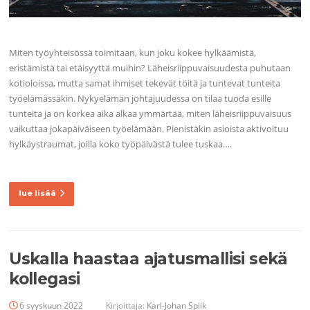
Miten työyhteisössä toimitaan, kun joku kokee hylkäämistä,
eristämistä tai etäisyyttä muihin? Läheisriippuvaisuudesta puhutaan
kotioloissa, mutta samat ihmiset tekevät töitä ja tuntevat tunteita
työelämässäkin. Nykyelämän johtajuudessa on tilaa tuoda esille
tunteita ja on korkea aika alkaa ymmärtää, miten läheisriippuvaisuus
vaikuttaa jokapäiväiseen työelämään. Pienistäkin asioista aktivoituu
hylkäystraumat, joilla koko työpäivästä tulee tuskaa….
lue lisää
Uskalla haastaa ajatusmallisi sekä
kollegasi
6 syyskuun 2022
Kirjoittaja:
Karl-Johan Spiik