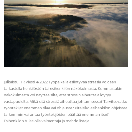
Julkaistu HR Viesti 4/2022 Työpaikalla esiintyvää stressiä voidaan
tarkastella henkilöstön tai esihenkilön näkökulmasta. Kummastakin
näkökulmasta voi näyttää siltä, että stressin aiheuttaja löytyy
vastapuolelta. Mikä sitä stressiä aiheuttaa johtamisessa? Tarvitsevatko
työntekijät enemmän tilaa vai ohjausta? Pitäisikö esihenkilön ohjeistaa
tarkemmin vai antaa työntekijöiden päättää enemmän itse?
Esihenkilön tulee olla valmentaja ja mahdollistaja…