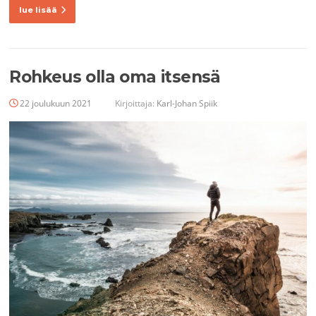
lue lisää
Rohkeus olla oma itsensä
22 joulukuun 2021
Kirjoittaja:
Karl-Johan Spiik