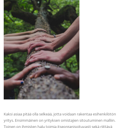
Kaksi asiaa pitää olla selkeää, jotta voidaan rakentaa esihenkilötön
yritys. Ensimmäinen on yrityksen omistajien sitoutuminen malliin.
Toinen on ihmisten halu toimia itseorganisoituvasti sekä riittävä