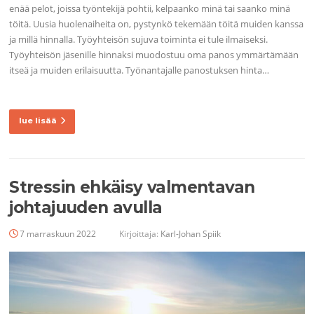
enää pelot, joissa työntekijä pohtii, kelpaanko minä tai saanko minä
töitä. Uusia huolenaiheita on, pystynkö tekemään töitä muiden kanssa
ja millä hinnalla. Työyhteisön sujuva toiminta ei tule ilmaiseksi.
Työyhteisön jäsenille hinnaksi muodostuu oma panos ymmärtämään
itseä ja muiden erilaisuutta. Työnantajalle panostuksen hinta…
lue lisää
Stressin ehkäisy valmentavan
johtajuuden avulla
7 marraskuun 2022
Kirjoittaja:
Karl-Johan Spiik