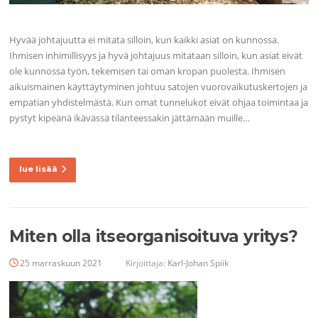
Hyvää johtajuutta ei mitata silloin, kun kaikki asiat on kunnossa.
Ihmisen inhimillisyys ja hyvä johtajuus mitataan silloin, kun asiat eivät
ole kunnossa työn, tekemisen tai oman kropan puolesta. Ihmisen
aikuismainen käyttäytyminen johtuu satojen vuorovaikutuskertojen ja
empatian yhdistelmästä. Kun omat tunnelukot eivät ohjaa toimintaa ja
pystyt kipeänä ikävässä tilanteessakin jättämään muille…
lue lisää
Miten olla itseorganisoituva yritys?
25 marraskuun 2021
Kirjoittaja:
Karl-Johan Spiik