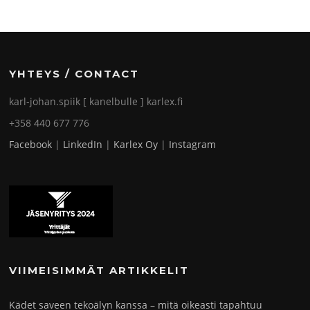
YHTEYS / CONTACT
karl-johan.spiik [ kanelbulle ] karlex.fi
+358 440 677 776
Facebook
|
LinkedIn
|
Karlex Oy
|
Instagram
VIIMEISIMMÄT ARTIKKELIT
Kädet saveen tekoälyn kanssa – mitä oikeasti tapahtuu