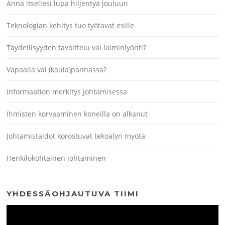
Anna itsellesi lupa hiljentyä jouluun
Teknologian kehitys tuo työtavat esille
Täydellisyyden tavoittelu vai laiminlyönti?
Vapaalla vai (kaula)pannassa?
Informaation merkitys johtamisessa
Ihmisten korvaaminen koneilla on alkanut
Johtamistaidot korostuvat tekoälyn myötä
Henkilökohtainen johtaminen
YHDESSÄOHJAUTUVA TIIMI