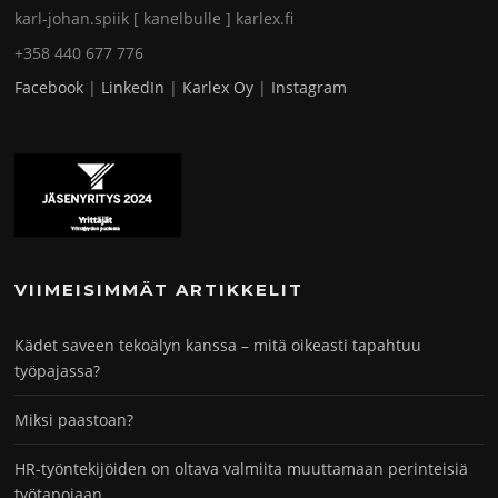
karl-johan.spiik [ kanelbulle ] karlex.fi
+358 440 677 776
Facebook
|
LinkedIn
|
Karlex Oy
|
Instagram
VIIMEISIMMÄT ARTIKKELIT
Kädet saveen tekoälyn kanssa – mitä oikeasti tapahtuu
työpajassa?
Miksi paastoan?
HR-työntekijöiden on oltava valmiita muuttamaan perinteisiä
työtapojaan