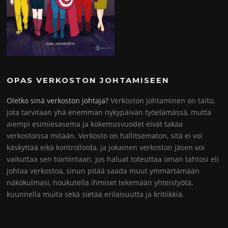
OPAS VERKOSTON JOHTAMISEEN
Oletko sinä verkoston johtaja?
Verkoston johtaminen on taito,
jota tarvitaan yhä enemmän nykypäivän työelämässä, mutta
aiempi esimiesasema ja kokemusvuodet eivät takaa
verkostoissa mitään. Verkosto on hallitsematon, sitä ei voi
käskyttää eikä kontrolloida, ja jokainen verkoston jäsen voi
vaikuttaa sen toimintaan. Jos haluat toteuttaa oman tahtosi eli
johtaa verkostoa, sinun pitää saada muut ymmärtämään
näkökulmasi, houkutella ihmiset tekemään yhteistyötä,
kuunnella muita sekä sietää erilaisuutta ja kritiikkiä.