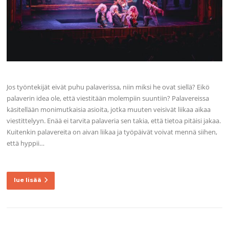
Jos työntekijät eivät puhu palaverissa, niin miksi he ovat siellä? Eikö
palaverin idea ole, että viestitään molempiin suuntiin? Palavereissa
käsitellään monimutkaisia asioita, jotka muuten veisivät liikaa aikaa
viestittelyyn. Enää ei tarvita palaveria sen takia, että tietoa pitäisi jakaa.
Kuitenkin palavereita on aivan liikaa ja työpäivät voivat mennä siihen,
että hyppii…
lue lisää