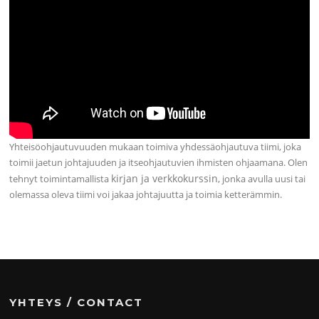
Yhteisöohjautuvuuden mukaan toimiva yhdessäohjautuva tiimi, joka
toimii jaetun johtajuuden ja itseohjautuvien ihmisten ohjaamana. Olen
kirjan ja verkkokurssin
tehnyt toimintamallista
, jonka avulla uusi tai
olemassa oleva tiimi voi jakaa johtajuutta ja toimia ketterämmin.
YHTEYS / CONTACT