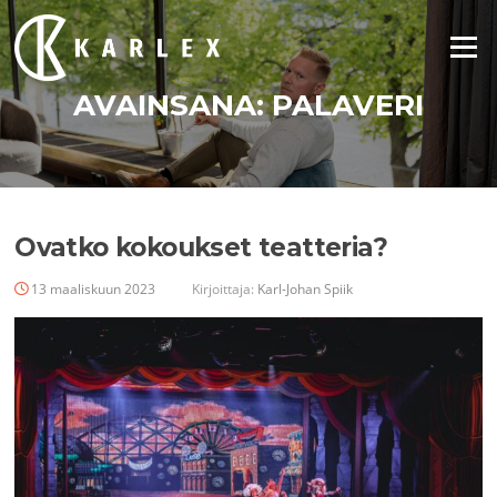
Siirry
suoraan
Valikko
sisältöön
AVAINSANA:
PALAVERI
Ovatko kokoukset teatteria?
13 maaliskuun 2023
Kirjoittaja:
Karl-Johan Spiik