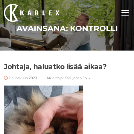
Siirry
suoraan
Valikko
sisältöön
AVAINSANA:
KONTROLLI
Johtaja, haluatko lisää aikaa?
2 huhtikuun 2023
Kirjoittaja:
Karl-Johan Spiik