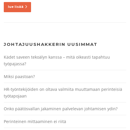
lue lisää
JOHTAJUUSHAKKERIN UUSIMMAT
Kädet saveen tekoälyn kanssa – mitä oikeasti tapahtuu
työpajassa?
Miksi paastoan?
HR-työntekijöiden on oltava valmiita muuttamaan perinteisiä
työtapojaan
Onko päätösvallan jakaminen palvelevan johtamisen ydin?
Perinteinen mittaaminen ei riitä