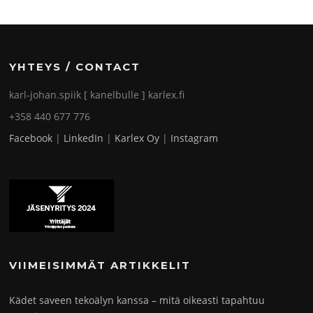
YHTEYS / CONTACT
karl-johan.spiik [ kanelbulle ] karlex.fi
+358 440 677 776
Facebook
|
LinkedIn
|
Karlex Oy
|
Instagram
VIIMEISIMMÄT ARTIKKELIT
Kädet saveen tekoälyn kanssa – mitä oikeasti tapahtuu