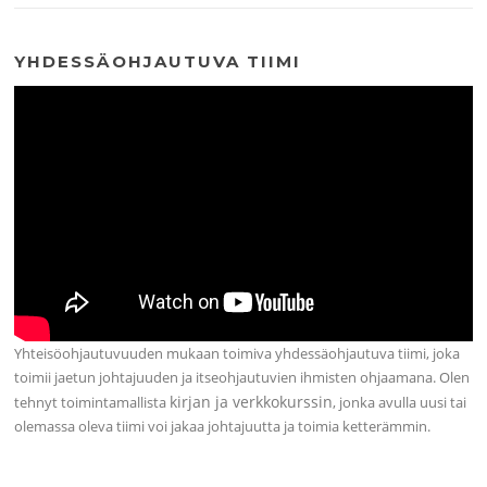
YHDESSÄOHJAUTUVA TIIMI
Yhteisöohjautuvuuden mukaan toimiva yhdessäohjautuva tiimi, joka
toimii jaetun johtajuuden ja itseohjautuvien ihmisten ohjaamana. Olen
kirjan ja verkkokurssin
tehnyt toimintamallista
, jonka avulla uusi tai
olemassa oleva tiimi voi jakaa johtajuutta ja toimia ketterämmin.