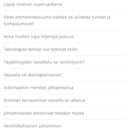
Löydä sisäinen supersankarisi
Onko ammattimaisuutta näyttää vai piilottaa tunteet ja
turhautumiset?
Anna itsellesi lupa hiljentyä jouluun
Teknologian kehitys tuo työtavat esille
Täydellisyyden tavoittelu vai laiminlyönti?
Vapaalla vai (kaula)pannassa?
Informaation merkitys johtamisessa
Ihmisten korvaaminen koneilla on alkanut
Johtamistaidot korostuvat tekoälyn myötä
Henkilökohtainen johtaminen