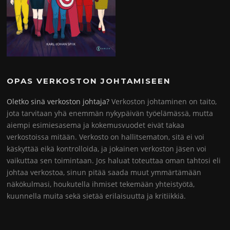
OPAS VERKOSTON JOHTAMISEEN
Oletko sinä verkoston johtaja?
Verkoston johtaminen on taito,
jota tarvitaan yhä enemmän nykypäivän työelämässä, mutta
aiempi esimiesasema ja kokemusvuodet eivät takaa
verkostoissa mitään. Verkosto on hallitsematon, sitä ei voi
käskyttää eikä kontrolloida, ja jokainen verkoston jäsen voi
vaikuttaa sen toimintaan. Jos haluat toteuttaa oman tahtosi eli
johtaa verkostoa, sinun pitää saada muut ymmärtämään
näkökulmasi, houkutella ihmiset tekemään yhteistyötä,
kuunnella muita sekä sietää erilaisuutta ja kritiikkiä.