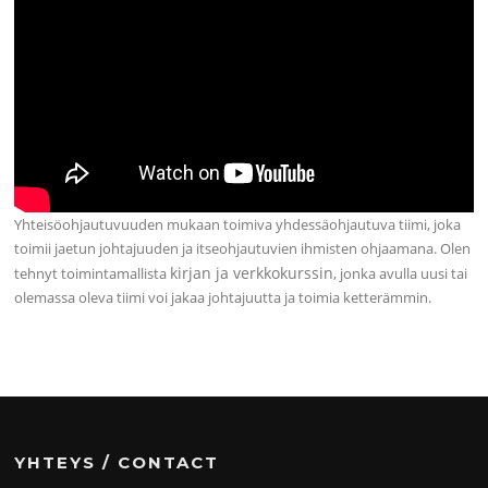
Yhteisöohjautuvuuden mukaan toimiva yhdessäohjautuva tiimi, joka
toimii jaetun johtajuuden ja itseohjautuvien ihmisten ohjaamana. Olen
kirjan ja verkkokurssin
tehnyt toimintamallista
, jonka avulla uusi tai
olemassa oleva tiimi voi jakaa johtajuutta ja toimia ketterämmin.
YHTEYS / CONTACT