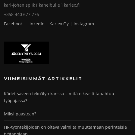
karl-johan.spiik [ kanelbulle ] karlex.fi
+358 440 677 776
Facebook
|
LinkedIn
|
Karlex Oy
|
Instagram
VIIMEISIMMÄT ARTIKKELIT
Kädet saveen tekoälyn kanssa – mitä oikeasti tapahtuu
työpajassa?
Miksi paastoan?
HR-työntekijöiden on oltava valmiita muuttamaan perinteisiä
työtapojaan