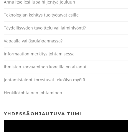
Anna itsellesi lupa hiljentyä jouluun
Teknologian kehitys tuo työtavat esille
Täydellisyyden tavoittelu vai laiminlyönti?
Vapaalla vai (kaula)pannassa?
Informaation merkitys johtamisessa
Ihmisten korvaaminen koneilla on alkanut
Johtamistaidot korostuvat tekoälyn myötä
Henkilökohtainen johtaminen
YHDESSÄOHJAUTUVA TIIMI