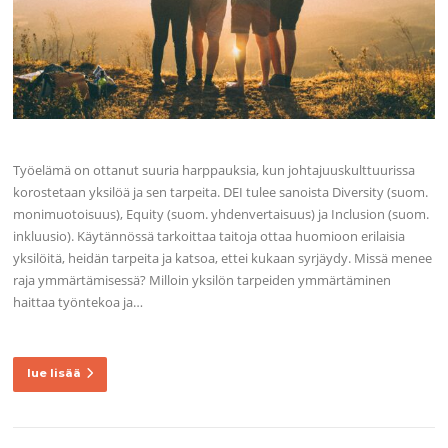
Työelämä on ottanut suuria harppauksia, kun johtajuuskulttuurissa
korostetaan yksilöä ja sen tarpeita. DEI tulee sanoista Diversity (suom.
monimuotoisuus), Equity (suom. yhdenvertaisuus) ja Inclusion (suom.
inkluusio). Käytännössä tarkoittaa taitoja ottaa huomioon erilaisia
yksilöitä, heidän tarpeita ja katsoa, ettei kukaan syrjäydy. Missä menee
raja ymmärtämisessä? Milloin yksilön tarpeiden ymmärtäminen
haittaa työntekoa ja…
lue lisää