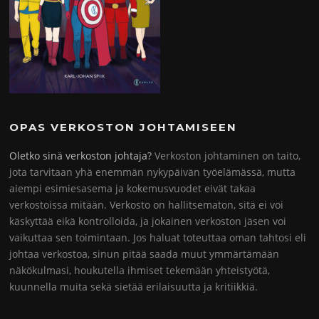
OPAS VERKOSTON JOHTAMISEEN
Oletko sinä verkoston johtaja?
Verkoston johtaminen on taito,
jota tarvitaan yhä enemmän nykypäivän työelämässä, mutta
aiempi esimiesasema ja kokemusvuodet eivät takaa
verkostoissa mitään. Verkosto on hallitsematon, sitä ei voi
käskyttää eikä kontrolloida, ja jokainen verkoston jäsen voi
vaikuttaa sen toimintaan. Jos haluat toteuttaa oman tahtosi eli
johtaa verkostoa, sinun pitää saada muut ymmärtämään
näkökulmasi, houkutella ihmiset tekemään yhteistyötä,
kuunnella muita sekä sietää erilaisuutta ja kritiikkiä.