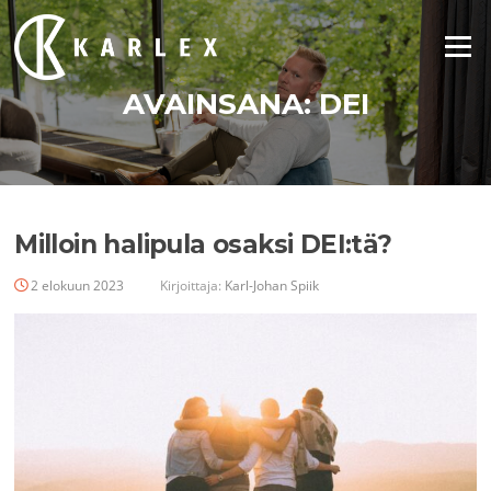
Siirry
suoraan
Valikko
sisältöön
AVAINSANA:
DEI
Milloin halipula osaksi DEI:tä?
2 elokuun 2023
Kirjoittaja:
Karl-Johan Spiik