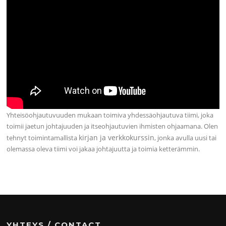
Yhteisöohjautuvuuden mukaan toimiva yhdessäohjautuva tiimi, joka
toimii jaetun johtajuuden ja itseohjautuvien ihmisten ohjaamana. Olen
kirjan ja verkkokurssin
tehnyt toimintamallista
, jonka avulla uusi tai
olemassa oleva tiimi voi jakaa johtajuutta ja toimia ketterämmin.
YHTEYS / CONTACT