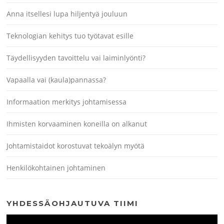
Anna itsellesi lupa hiljentyä jouluun
Teknologian kehitys tuo työtavat esille
Täydellisyyden tavoittelu vai laiminlyönti?
Vapaalla vai (kaula)pannassa?
Informaation merkitys johtamisessa
Ihmisten korvaaminen koneilla on alkanut
Johtamistaidot korostuvat tekoälyn myötä
Henkilökohtainen johtaminen
YHDESSÄOHJAUTUVA TIIMI