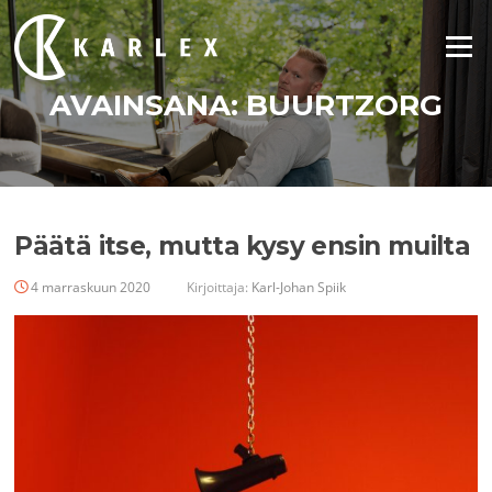
Siirry
suoraan
Valikko
sisältöön
AVAINSANA:
BUURTZORG
Päätä itse, mutta kysy ensin muilta
4 marraskuun 2020
Kirjoittaja:
Karl-Johan Spiik