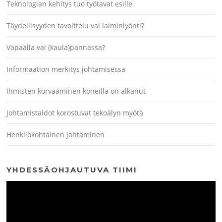
Teknologian kehitys tuo työtavat esille
Täydellisyyden tavoittelu vai laiminlyönti?
Vapaalla vai (kaula)pannassa?
Informaation merkitys johtamisessa
Ihmisten korvaaminen koneilla on alkanut
Johtamistaidot korostuvat tekoälyn myötä
Henkilökohtainen johtaminen
YHDESSÄOHJAUTUVA TIIMI