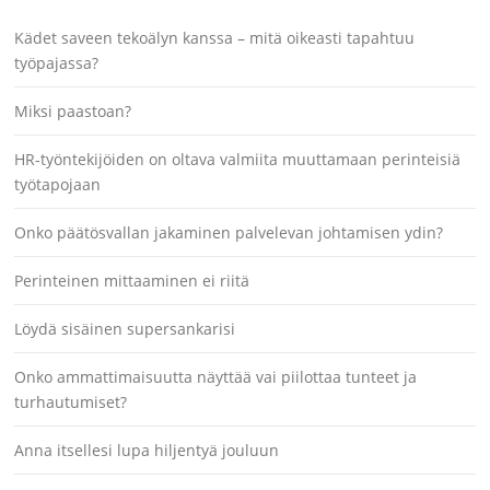
Kädet saveen tekoälyn kanssa – mitä oikeasti tapahtuu
työpajassa?
Miksi paastoan?
HR-työntekijöiden on oltava valmiita muuttamaan perinteisiä
työtapojaan
Onko päätösvallan jakaminen palvelevan johtamisen ydin?
Perinteinen mittaaminen ei riitä
Löydä sisäinen supersankarisi
Onko ammattimaisuutta näyttää vai piilottaa tunteet ja
turhautumiset?
Anna itsellesi lupa hiljentyä jouluun