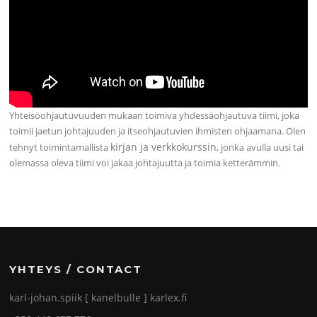
Yhteisöohjautuvuuden mukaan toimiva yhdessäohjautuva tiimi, joka
toimii jaetun johtajuuden ja itseohjautuvien ihmisten ohjaamana. Olen
kirjan ja verkkokurssin
tehnyt toimintamallista
, jonka avulla uusi tai
olemassa oleva tiimi voi jakaa johtajuutta ja toimia ketterämmin.
YHTEYS / CONTACT
karl-johan.spiik [ kanelbulle ] karlex.fi