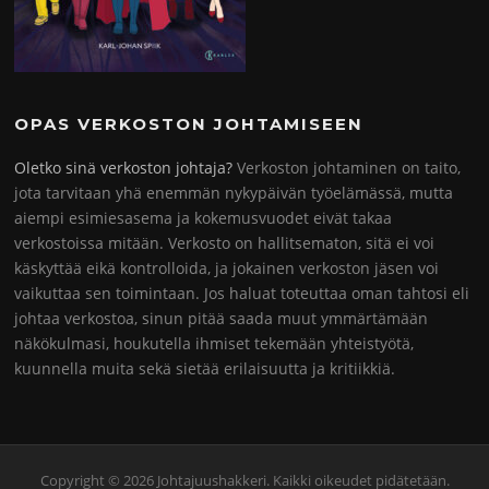
OPAS VERKOSTON JOHTAMISEEN
Oletko sinä verkoston johtaja?
Verkoston johtaminen on taito,
jota tarvitaan yhä enemmän nykypäivän työelämässä, mutta
aiempi esimiesasema ja kokemusvuodet eivät takaa
verkostoissa mitään. Verkosto on hallitsematon, sitä ei voi
käskyttää eikä kontrolloida, ja jokainen verkoston jäsen voi
vaikuttaa sen toimintaan. Jos haluat toteuttaa oman tahtosi eli
johtaa verkostoa, sinun pitää saada muut ymmärtämään
näkökulmasi, houkutella ihmiset tekemään yhteistyötä,
kuunnella muita sekä sietää erilaisuutta ja kritiikkiä.
Copyright © 2026 Johtajuushakkeri. Kaikki oikeudet pidätetään.