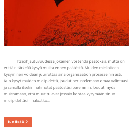
Itseohjautuvuudessa jokainen voi tehdä päätöksiä, mutta on
erittäin tärkeää kysyä muilta ennen päätöstä. Muiden mielipiteen
kysyminen voidaan juurruttaa aina organisaation prosesseihin asti.
Kun kysyt muiden mielipidettä, joudut perustelemaan omaa valintaasi
ja samalla itsekin hahmotat päätöstäsi paremmin. Joudut myös
muistamaan, että muut tulevat jossain kohtaa kysymään sinun
mielipidettäsi – haluatko…
lue lisää