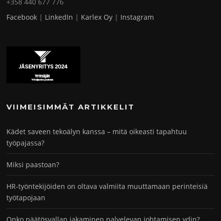
+358 440 677 776
Facebook
|
LinkedIn
|
Karlex Oy
|
Instagram
VIIMEISIMMÄT ARTIKKELIT
Kädet saveen tekoälyn kanssa – mitä oikeasti tapahtuu
työpajassa?
Miksi paastoan?
HR-työntekijöiden on oltava valmiita muuttamaan perinteisiä
työtapojaan
Onko päätösvallan jakaminen palvelevan johtamisen ydin?