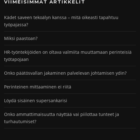
VIIMEISIMMÄT ARTIKKELIT
Kädet saveen tekoälyn kanssa – mitä oikeasti tapahtuu
työpajassa?
Miksi paastoan?
HR-työntekijöiden on oltava valmiita muuttamaan perinteisiä
työtapojaan
Onko päätösvallan jakaminen palvelevan johtamisen ydin?
Perinteinen mittaaminen ei riitä
Löydä sisäinen supersankarisi
Onko ammattimaisuutta näyttää vai piilottaa tunteet ja
turhautumiset?