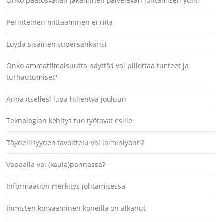
Onko päätösvallan jakaminen palvelevan johtamisen ydin?
Perinteinen mittaaminen ei riitä
Löydä sisäinen supersankarisi
Onko ammattimaisuutta näyttää vai piilottaa tunteet ja
turhautumiset?
Anna itsellesi lupa hiljentyä jouluun
Teknologian kehitys tuo työtavat esille
Täydellisyyden tavoittelu vai laiminlyönti?
Vapaalla vai (kaula)pannassa?
Informaation merkitys johtamisessa
Ihmisten korvaaminen koneilla on alkanut