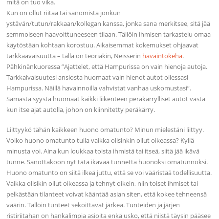
mitä on tuo vika.
Kun on ollut riitaa tai sanomista jonkun
ystävän/tutun/rakkaan/kollegan kanssa, jonka sana merkitsee, sitä jää
semmoiseen haavoittuneeseen tilaan. Tällöin ihmisen tarkastelu omaa
käytöstään kohtaan korostuu. Aikaisemmat kokemukset ohjaavat
tarkkaavaisuutta – tällä on teoriakin, Neisserin
havaintokehä
.
Pähkinänkuoressa ”Ajattelet, että Hampurissa on vain hienoja autoja.
Tarkkaivaisuutesi ansiosta huomaat vain hienot autot ollessasi
Hampurissa. Näillä havainnoilla vahvistat vanhaa uskomustasi”.
Samasta syystä huomaat kaikki liikenteen peräkärrylliset autot vasta
kun itse ajat autolla, johon on kiinnitetty peräkärry.
Liittyykö tähän kaikkeen huono omatunto? Minun mielestäni liittyy.
Voiko huono omatunto tulla vaikka olisinkin ollut oikeassa? Kyllä
minusta voi. Aina kun loukkaa toista ihmistä tai itseä, siitä jää ikävä
tunne. Sanottakoon nyt tätä ikävää tunnetta huonoksi omatunnoksi.
Huono omatunto on siitä ilkeä juttu, että se voi vääristää todellisuutta.
Vaikka olisikin ollut oikeassa ja tehnyt oikein, niin toiset ihmiset tai
pelkästään tilanteet voivat kääntää asian siten, että kokee tehneensä
väärin. Tällöin tunteet sekoittavat järkeä. Tunteiden ja järjen
ristiriitahan on hankalimpia asioita enkä usko, että niistä täysin pääsee