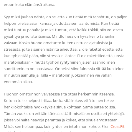
eroon koko elämänsä aikana.
Syy miksi jauhan näistä, on se, että kun tietää mitä tapahtuu, on paljon
helpompi elää asian kanssa ja odottaa sen laantumista. Kun tietää
miksi tuntuu pahalta ja miksi tuntuu, että kaikki tökkii, niin voi osata
pysähtyä ja nollata itsensä. Mindfulness on hyvä keino tähänkin
vaivaan. Koska huono omatunto kuitenkin tulee ajatuksista ja
stressistä, joita sisäinen ristiriita aiheuttaa. Ei ole rakettitiedettä, että
kun tyhjentää pään, niin stressikin lähtee. Ei ole rakettitiedettä juosta
maratoniakaan – mutta työhön ryhtyminen ja sen säännöllinen
suorittaminen on haastavaa. Onneksi Mindfulnessia riittää kun tekee
minuutin aamulla ja illalla – maratonin juokseminen vie vähän
enemmän aikaa.
Huonon omatunnon vaivatessa sitä ottaa herkemmin itseensä.
Kotona tulee helposti riitaa, koska sitä kokee, että toinen tekee
henkilökohtaisia hyökkäyksiä sinua kohtaan. Sama pätee töissä.
Tämän vuoksi on erittäin tärkeä, että ihmisellä on useita eri yhteisöjä,
joissa voi näitä haavoja parantaa ja kokea, että sinua arvostetaan.
Mikäs sen helpompaa, kuin yhteinen intohimon kohde. Eilen
CrossFit
-