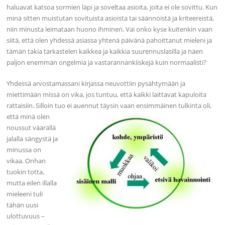
haluavat katsoa sormien läpi ja soveltaa asioita, joita ei ole sovittu. Kun
minä sitten muistutan sovituista asioista tai säännöistä ja kriteereistä,
niin minusta leimataan huono ihminen. Vai onko kyse kuitenkin vaan
siitä, että olen yhdessä asiassa yhtenä päivänä pahoittanut mieleni ja
tämän takia tarkastelen kaikkea ja kaikkia suurennuslasilla ja näen
paljon enemmän ongelmia ja vastarannankiiskejä kuin normaalisti?
Yhdessä arvostamassani kirjassa neuvottiin pysähtymään ja
miettimään missä on vika, jos tuntuu, että kaikki laittavat kapuloita
rattaisiin. Silloin tuo ei auennut täysin vaan ensimmäinen tulkinta oli,
että minä olen
noussut väärällä
jalalla sängystä ja
minussa on
vikaa. Onhan
tuokin totta,
mutta eilen illalla
mieleeni tuli
tähän uusi
ulottuvuus –