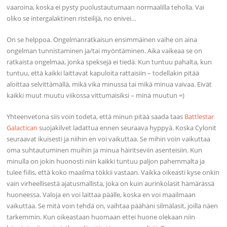
vaaroina, koska ei pysty puolustautumaan normaalilla teholla. Vai
oliko se intergalaktinen risteilijä, no enivei…
On se helppoa. Ongelmanratkaisun ensimmäinen vaihe on aina
ongelman tunnistaminen ja/tai myöntäminen. Aika vaikeaa se on
ratkaista ongelmaa, jonka speksejä ei tiedä. Kun tuntuu pahalta, kun
tuntuu, että kaikki laittavat kapuloita rattaisiin – todellakin pitää
aloittaa selvittämällä, mikä vika minussa tai mikä minua vaivaa. Eivät
kaikki muut muutu viikossa vittumaisiksi – minä muutun =)
Yhteenvetona siis voin todeta, että minun pitää saada taas
Battlestar
Galactican
suojakilvet ladattua ennen seuraava hyppyä. Koska Cylonit
seuraavat ikuisesti ja niihin en voi vaikuttaa. Se mihin voin vaikuttaa
oma suhtautuminen muihin ja minua häiritseviin asenteisiin. Kun
minulla on jokin huonosti niin kaikki tuntuu paljon pahemmalta ja
tulee fiilis, että koko maailma tökkii vastaan. Vaikka oikeasti kyse onkin
vain virheellisestä ajatusmallista, joka on kuin aurinkolasit hämärässä
huoneessa. Valoja en voi laittaa päälle, koska en voi maailmaan
vaikuttaa. Se mitä voin tehdä on, vaihtaa päähäni silmälasit, joilla näen
tarkemmin. Kun oikeastaan huomaan ettei huone olekaan niin