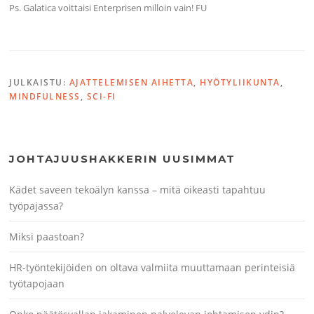
Ps. Galatica voittaisi Enterprisen milloin vain! FU
JULKAISTU:
AJATTELEMISEN AIHETTA
,
HYÖTYLIIKUNTA
,
MINDFULNESS
,
SCI-FI
JOHTAJUUSHAKKERIN UUSIMMAT
Kädet saveen tekoälyn kanssa – mitä oikeasti tapahtuu
työpajassa?
Miksi paastoan?
HR-työntekijöiden on oltava valmiita muuttamaan perinteisiä
työtapojaan