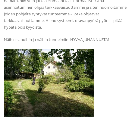
hämärä, niin voin jatkaa elämääni taas normaalisti. Oma
asennoituminen ohjaa tarkkaavaisuuttamme ja siten huomoitamme,
joiden pohjalta syntyvät tunteemme – jotka ohjaavat
tarkkaavaisuuttamme. Hieno systeemi, oravanpyörä pyörii – pitää
hypätä pois kyydistä.
Näihin sanoihin ja näihin tunnelmiin: HYVÄÄ JUHANNUSTA!