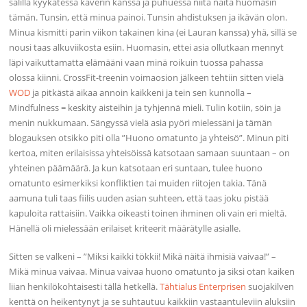
salilla kyykätessä kaverin kanssa ja puhuessa niitä näitä huomasin
tämän. Tunsin, että minua painoi. Tunsin ahdistuksen ja ikävän olon.
Minua kismitti parin viikon takainen kina (ei Lauran kanssa) yhä, sillä se
nousi taas alkuviikosta esiin. Huomasin, ettei asia ollutkaan mennyt
läpi vaikuttamatta elämääni vaan minä roikuin tuossa pahassa
olossa kiinni. CrossFit-treenin voimaosion jälkeen tehtiin sitten vielä
WOD
ja pitkästä aikaa annoin kaikkeni ja tein sen kunnolla –
Mindfulness = keskity aisteihin ja tyhjennä mieli. Tulin kotiin, söin ja
menin nukkumaan. Sängyssä vielä asia pyöri mielessäni ja tämän
blogauksen otsikko piti olla ”Huono omatunto ja yhteisö”. Minun piti
kertoa, miten erilaisissa yhteisöissä katsotaan samaan suuntaan – on
yhteinen päämäärä. Ja kun katsotaan eri suntaan, tulee huono
omatunto esimerkiksi konfliktien tai muiden riitojen takia. Tänä
aamuna tuli taas fiilis uuden asian suhteen, että taas joku pistää
kapuloita rattaisiin. Vaikka oikeasti toinen ihminen oli vain eri mieltä.
Hänellä oli mielessään erilaiset kriteerit määrätylle asialle.
Sitten se valkeni – ”Miksi kaikki tökkii! Mikä näitä ihmisiä vaivaa!” –
Mikä minua vaivaa. Minua vaivaa huono omatunto ja siksi otan kaiken
liian henkilökohtaisesti tällä hetkellä.
Tähtialus Enterprisen
suojakilven
kenttä on heikentynyt ja se suhtautuu kaikkiin vastaantuleviin aluksiin