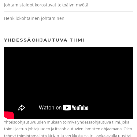
Johtamistaidot korostuvat tekoälyn myötä
Henkilökohtainen johtaminen
YHDESSÄOHJAUTUVA TIIMI
Yhteisöohjautuvuuden mukaan toimiva yhdessäohjautuva tiimi, joka
toimii jaetun johtajuuden ja itseohjautuvien ihmisten ohjaamana. Olen
kirjan ja verkkokurssin
tehnyt toimintamallista
, jonka avulla uusi tai