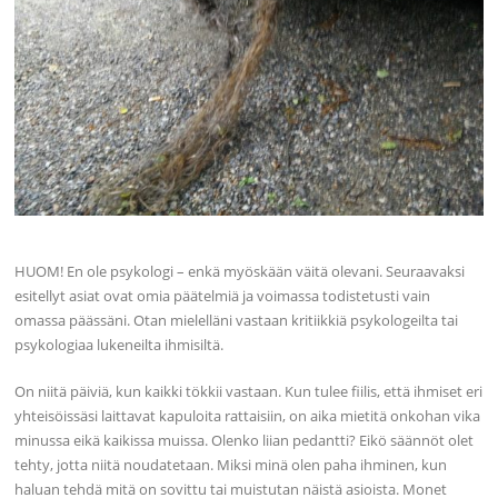
HUOM! En ole psykologi – enkä myöskään väitä olevani. Seuraavaksi
esitellyt asiat ovat omia päätelmiä ja voimassa todistetusti vain
omassa päässäni. Otan mielelläni vastaan kritiikkiä psykologeilta tai
psykologiaa lukeneilta ihmisiltä.
On niitä päiviä, kun kaikki tökkii vastaan. Kun tulee fiilis, että ihmiset eri
yhteisöissäsi laittavat kapuloita rattaisiin, on aika mietitä onkohan vika
minussa eikä kaikissa muissa. Olenko liian pedantti? Eikö säännöt olet
tehty, jotta niitä noudatetaan. Miksi minä olen paha ihminen, kun
haluan tehdä mitä on sovittu tai muistutan näistä asioista. Monet