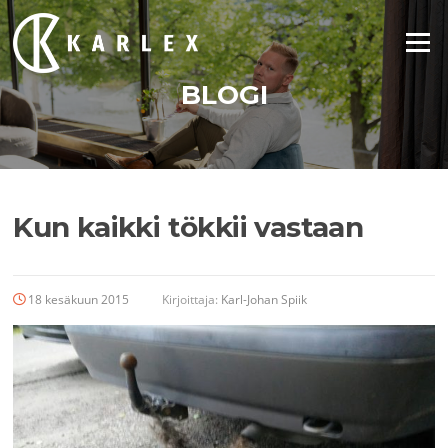
Siirry
suoraan
Valikko
sisältöön
BLOGI
Kun kaikki tökkii vastaan
18 kesäkuun 2015
Kirjoittaja:
Karl-Johan Spiik