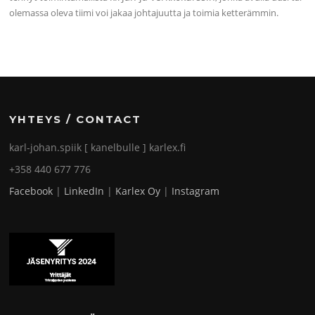
olemassa oleva tiimi voi jakaa johtajuutta ja toimia ketterämmin.
YHTEYS / CONTACT
karl-johan.spiik [ kanelbulle ] karlex.fi
+358 440 677 776
Facebook
|
LinkedIn
|
Karlex Oy
|
Instagram