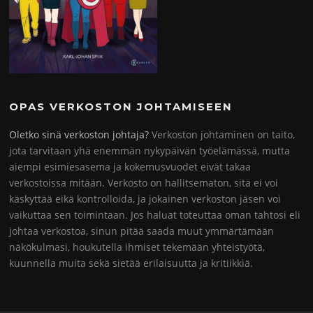
OPAS VERKOSTON JOHTAMISEEN
Oletko sinä verkoston johtaja?
Verkoston johtaminen on taito,
jota tarvitaan yhä enemmän nykypäivän työelämässä, mutta
aiempi esimiesasema ja kokemusvuodet eivät takaa
verkostoissa mitään. Verkosto on hallitsematon, sitä ei voi
käskyttää eikä kontrolloida, ja jokainen verkoston jäsen voi
vaikuttaa sen toimintaan. Jos haluat toteuttaa oman tahtosi eli
johtaa verkostoa, sinun pitää saada muut ymmärtämään
näkökulmasi, houkutella ihmiset tekemään yhteistyötä,
kuunnella muita sekä sietää erilaisuutta ja kritiikkiä.