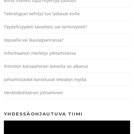
Anna itsellesi lupa hiljentyä jouluun
Teknologian kehitys tuo työtavat esille
Täydellisyyden tavoittelu vai laiminlyönti?
Vapaalla vai (kaula)pannassa?
Informaation merkitys johtamisessa
Ihmisten korvaaminen koneilla on alkanut
Johtamistaidot korostuvat tekoälyn myötä
Henkilökohtainen johtaminen
YHDESSÄOHJAUTUVA TIIMI