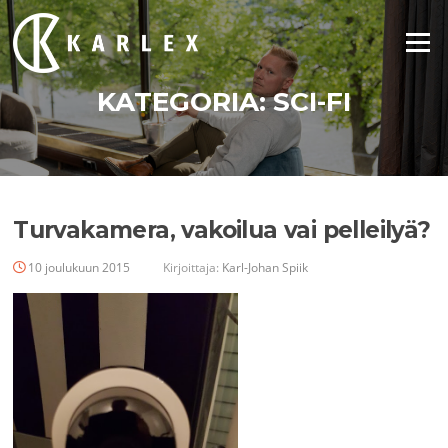
Siirry
suoraan
Valikko
sisältöön
KATEGORIA:
SCI-FI
Turvakamera, vakoilua vai pelleilyä?
10 joulukuun 2015
Kirjoittaja:
Karl-Johan Spiik