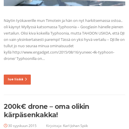
Näytin työkaverille mun Timotein ja hän on nyt harkitsemassa ostoa..
oli käynyt Myllyssä katsomassa Typhoonia – Googlasin hänelle pienen
vertailun. Olisi kiva kokeilla Typhoonia, mutta TAHDON USKOA, että DJI
on vain yksinkertaisesti parempi! Tässä on yksi hyvä vertailu – DJI:lle on
tullut jo nuo seuraa minua ominaisuudet
kyllä http://www.engadget.com/2015/08/16/yuneec-4k-typhoon-
drone/ Typhoonilla on…
lue lisää
200k€ drone – oma olikin
kärpäsenkakka!
30 syyskuun 2015
Kirjoittaja:
Karl-Johan Spiik