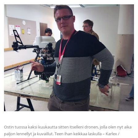
Ostin tuossa kaksi kuukautta sitten itselleni dronen, jolla olen nyt aika
paljon lennellyt ja kuvaillut. Teen ihan keikkaa laskulla – Karlex /