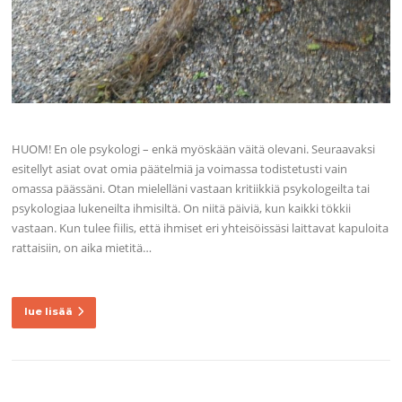
HUOM! En ole psykologi – enkä myöskään väitä olevani. Seuraavaksi
esitellyt asiat ovat omia päätelmiä ja voimassa todistetusti vain
omassa päässäni. Otan mielelläni vastaan kritiikkiä psykologeilta tai
psykologiaa lukeneilta ihmisiltä. On niitä päiviä, kun kaikki tökkii
vastaan. Kun tulee fiilis, että ihmiset eri yhteisöissäsi laittavat kapuloita
rattaisiin, on aika mietitä…
lue lisää