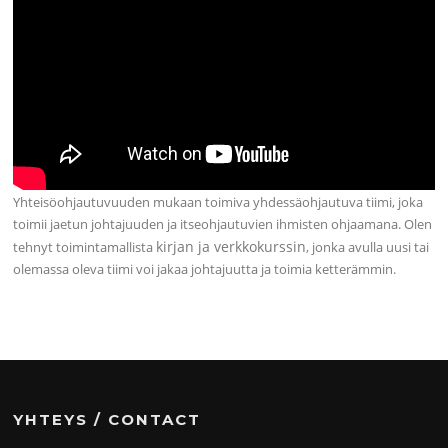
Yhteisöohjautuvuuden mukaan toimiva yhdessäohjautuva tiimi, joka
toimii jaetun johtajuuden ja itseohjautuvien ihmisten ohjaamana. Olen
kirjan ja verkkokurssin
tehnyt toimintamallista
, jonka avulla uusi tai
olemassa oleva tiimi voi jakaa johtajuutta ja toimia ketterämmin.
YHTEYS / CONTACT