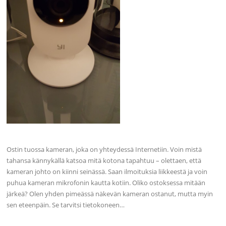
Ostin tuossa kameran, joka on yhteydessä Internetiin. Voin mistä
tahansa kännykällä katsoa mitä kotona tapahtuu – olettaen, että
kameran johto on kiinni seinässä. Saan ilmoituksia liikkeestä ja voin
puhua kameran mikrofonin kautta kotiin. Oliko ostoksessa mitään
järkeä? Olen yhden pimeässä näkevän kameran ostanut, mutta myin
sen eteenpäin. Se tarvitsi tietokoneen…