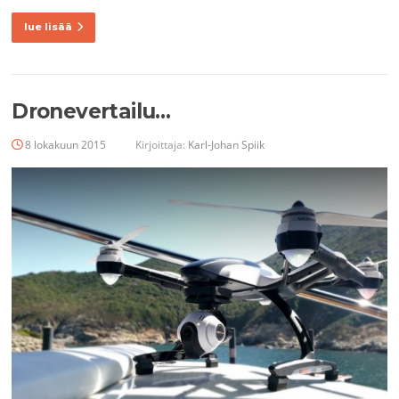
lue lisää
Dronevertailu…
8 lokakuun 2015
Kirjoittaja:
Karl-Johan Spiik