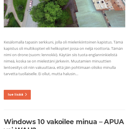
Kesälomalla tapasin serkkuni, jolla oli mielenkiintoinen kapistus. Tämä
kapistus oli multikopteri eli helikopteri jossa on neljä roottoria. Tämän
nimi on drone (suom: lennokki). Käytän siis tuota englanninkielistä
nimeä, koska se on mielestäni järkevin. Muutamien minuuttien
lentoesitys oli niin vakuuttava, että jäin pohtimaan olisiko minulla
tarvetta tuollaiselle. Ei ollut, mutta halusin…
lue lisää
Windows 10 vakoilee minua – APUA