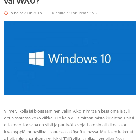
vai WAU?
15 heinäkuun 2015
Kirjoittaja:
Karl-Johan Spiik
Viime viikolla jäi bloggaaminen väliin. Alkoi nimittäin kesäloma ja tuli
oltua saaressa koko viikko. Ei oikein ollut mitään mistä kirjoittaa. Paitsi
että moottorisaha on siisti ja puutyöt kivoja. Lämpimällä ilmalla on
kiva hyppiä munasillaan saaressa ja käydä uimassa. Mutta en kokenut
aiheita bloggaamisen arvoisiksi. Tällä viikolla ollaan veneilemässä