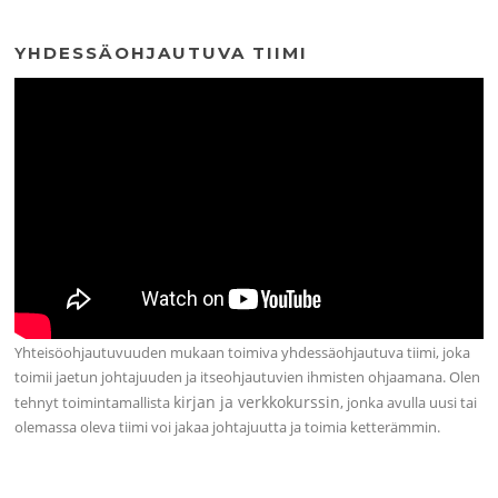
YHDESSÄOHJAUTUVA TIIMI
Yhteisöohjautuvuuden mukaan toimiva yhdessäohjautuva tiimi, joka
toimii jaetun johtajuuden ja itseohjautuvien ihmisten ohjaamana. Olen
kirjan ja verkkokurssin
tehnyt toimintamallista
, jonka avulla uusi tai
olemassa oleva tiimi voi jakaa johtajuutta ja toimia ketterämmin.