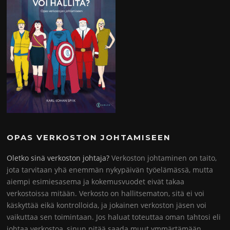
OPAS VERKOSTON JOHTAMISEEN
Oletko sinä verkoston johtaja?
Verkoston johtaminen on taito,
jota tarvitaan yhä enemmän nykypäivän työelämässä, mutta
aiempi esimiesasema ja kokemusvuodet eivät takaa
verkostoissa mitään. Verkosto on hallitsematon, sitä ei voi
käskyttää eikä kontrolloida, ja jokainen verkoston jäsen voi
vaikuttaa sen toimintaan. Jos haluat toteuttaa oman tahtosi eli
johtaa verkostoa, sinun pitää saada muut ymmärtämään