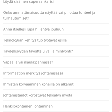
Löydä sisäinen supersankarisi
Onko ammattimaisuutta näyttää vai piilottaa tunteet ja
turhautumiset?
Anna itsellesi lupa hiljentyä jouluun
Teknologian kehitys tuo työtavat esille
Täydellisyyden tavoittelu vai laiminlyönti?
Vapaalla vai (kaula)pannassa?
Informaation merkitys johtamisessa
Ihmisten korvaaminen koneilla on alkanut
Johtamistaidot korostuvat tekoälyn myötä
Henkilökohtainen johtaminen