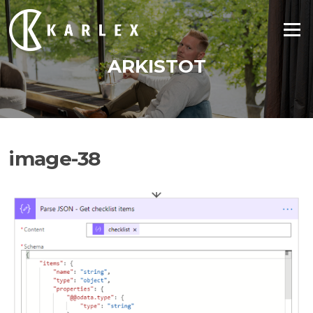
Siirry
suoraan
Valikko
sisältöön
ARKISTOT
image-38