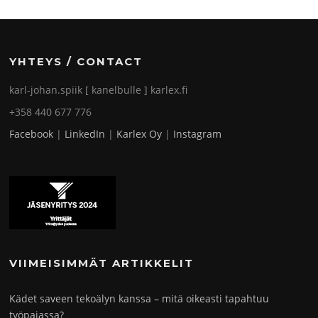
YHTEYS / CONTACT
karl-johan.spiik [ kanelbulle ] karlex.fi
+358 440 677 776
Facebook
|
LinkedIn
|
Karlex Oy
|
Instagram
VIIMEISIMMÄT ARTIKKELIT
Kädet saveen tekoälyn kanssa – mitä oikeasti tapahtuu
työpajassa?