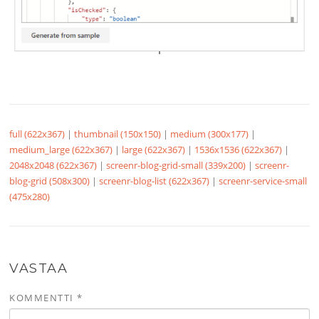
full (622x367)
|
thumbnail (150x150)
|
medium (300x177)
|
medium_large (622x367)
|
large (622x367)
|
1536x1536 (622x367)
|
2048x2048 (622x367)
|
screenr-blog-grid-small (339x200)
|
screenr-
blog-grid (508x300)
|
screenr-blog-list (622x367)
|
screenr-service-small
(475x280)
VASTAA
KOMMENTTI
*