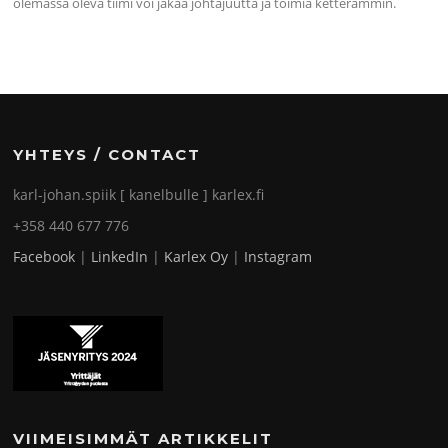
olemassa oleva tiimi voi jakaa johtajuutta ja toimia ketterämmin.
YHTEYS / CONTACT
karl-johan.spiik [ kanelbulle ] karlex.fi
+358 440 677 776
Facebook
|
LinkedIn
|
Karlex Oy
|
Instagram
VIIMEISIMMÄT ARTIKKELIT