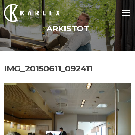
Siirry
suoraan
Valikko
sisältöön
ARKISTOT
IMG_20150611_092411