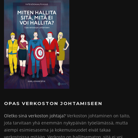
OPAS VERKOSTON JOHTAMISEEN
Oletko sinä verkoston johtaja?
Verkoston johtaminen on taito,
jota tarvitaan yhä enemmän nykypäivän työelämässä, mutta
aiempi esimiesasema ja kokemusvuodet eivät takaa
verkostoissa mitään. Verkosto on hallitsematon, sitä ei voi