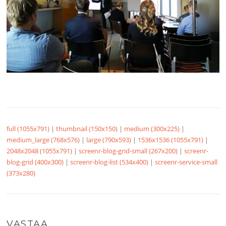
full (1055x791)
|
thumbnail (150x150)
|
medium (300x225)
|
medium_large (768x576)
|
large (790x593)
|
1536x1536 (1055x791)
|
2048x2048 (1055x791)
|
screenr-blog-grid-small (267x200)
|
screenr-
blog-grid (400x300)
|
screenr-blog-list (534x400)
|
screenr-service-small
(373x280)
VASTAA