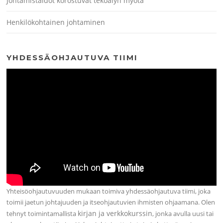
Johtamistaidot korostuvat tekoälyn myötä
Henkilökohtainen johtaminen
YHDESSÄOHJAUTUVA TIIMI
Yhteisöohjautuvuuden mukaan toimiva yhdessäohjautuva tiimi, joka
toimii jaetun johtajuuden ja itseohjautuvien ihmisten ohjaamana. Olen
kirjan ja verkkokurssin
tehnyt toimintamallista
, jonka avulla uusi tai