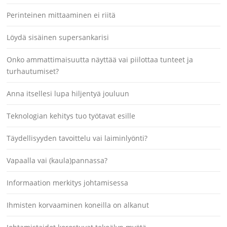
Perinteinen mittaaminen ei riitä
Löydä sisäinen supersankarisi
Onko ammattimaisuutta näyttää vai piilottaa tunteet ja
turhautumiset?
Anna itsellesi lupa hiljentyä jouluun
Teknologian kehitys tuo työtavat esille
Täydellisyyden tavoittelu vai laiminlyönti?
Vapaalla vai (kaula)pannassa?
Informaation merkitys johtamisessa
Ihmisten korvaaminen koneilla on alkanut