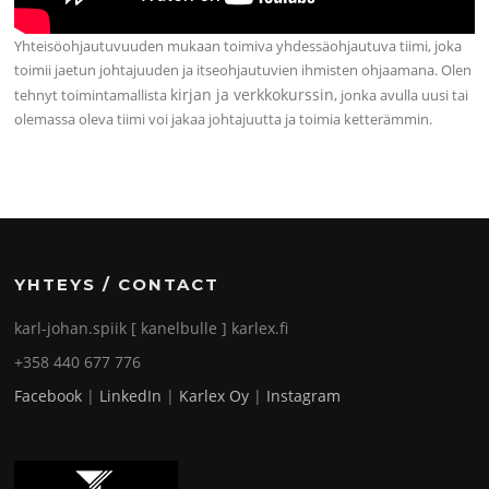
Yhteisöohjautuvuuden mukaan toimiva yhdessäohjautuva tiimi, joka
toimii jaetun johtajuuden ja itseohjautuvien ihmisten ohjaamana. Olen
kirjan ja verkkokurssin
tehnyt toimintamallista
, jonka avulla uusi tai
olemassa oleva tiimi voi jakaa johtajuutta ja toimia ketterämmin.
YHTEYS / CONTACT
karl-johan.spiik [ kanelbulle ] karlex.fi
+358 440 677 776
Facebook
|
LinkedIn
|
Karlex Oy
|
Instagram