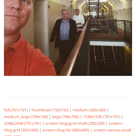
full (791x791)
|
thumbnail (150x150)
|
medium (300x300)
|
medium_large (768x768)
|
large (790x790)
|
1536x1536 (791x791)
|
2048x2048 (791x791)
|
screenr-blog-grid-small (200x200)
|
screenr-
blog-grid (300x300)
|
screenr-blog-list (400x400)
|
screenr-service-small