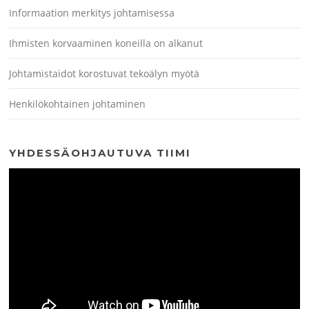
Informaation merkitys johtamisessa
Ihmisten korvaaminen koneilla on alkanut
Johtamistaidot korostuvat tekoälyn myötä
Henkilökohtainen johtaminen
YHDESSÄOHJAUTUVA TIIMI