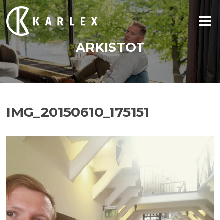
Siirry
suoraan
Valikko
sisältöön
ARKISTOT
IMG_20150610_175151