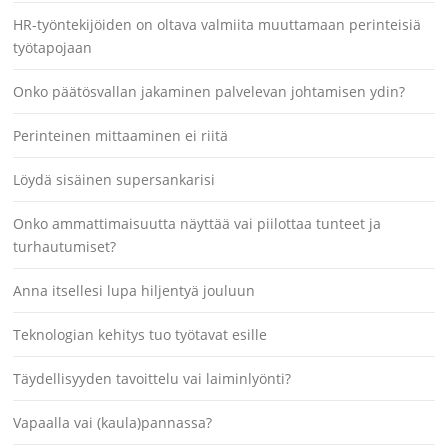
HR-työntekijöiden on oltava valmiita muuttamaan perinteisiä
työtapojaan
Onko päätösvallan jakaminen palvelevan johtamisen ydin?
Perinteinen mittaaminen ei riitä
Löydä sisäinen supersankarisi
Onko ammattimaisuutta näyttää vai piilottaa tunteet ja
turhautumiset?
Anna itsellesi lupa hiljentyä jouluun
Teknologian kehitys tuo työtavat esille
Täydellisyyden tavoittelu vai laiminlyönti?
Vapaalla vai (kaula)pannassa?