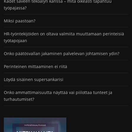
Kädet saveen tekoälyn kanssa – mitä oikeasti tapahtuu
työpajassa?
Miksi paastoan?
HR-työntekijöiden on oltava valmiita muuttamaan perinteisiä
työtapojaan
Onko päätösvallan jakaminen palvelevan johtamisen ydin?
Perinteinen mittaaminen ei riitä
Löydä sisäinen supersankarisi
Onko ammattimaisuutta näyttää vai piilottaa tunteet ja
turhautumiset?