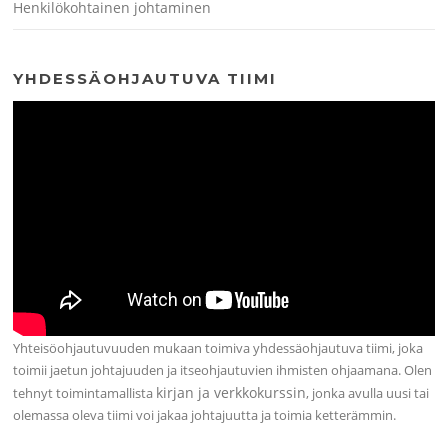
Henkilökohtainen johtaminen
YHDESSÄOHJAUTUVA TIIMI
Yhteisöohjautuvuuden mukaan toimiva yhdessäohjautuva tiimi, joka
toimii jaetun johtajuuden ja itseohjautuvien ihmisten ohjaamana. Olen
kirjan ja verkkokurssin
tehnyt toimintamallista
, jonka avulla uusi tai
olemassa oleva tiimi voi jakaa johtajuutta ja toimia ketterämmin.