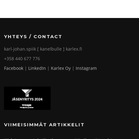
YHTEYS / CONTACT
karl-johan.spiik [ kanelbulle ] karlex.fi
+358 440 677 776
Facebook
|
LinkedIn
|
Karlex Oy
|
Instagram
VIIMEISIMMÄT ARTIKKELIT