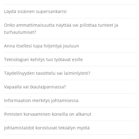
Löydä sisäinen supersankarisi
Onko ammattimaisuutta näyttää vai piilottaa tunteet ja
turhautumiset?
Anna itsellesi lupa hiljentyä jouluun
Teknologian kehitys tuo työtavat esille
Täydellisyyden tavoittelu vai laiminlyönti?
Vapaalla vai (kaula)pannassa?
Informaation merkitys johtamisessa
Ihmisten korvaaminen koneilla on alkanut
Johtamistaidot korostuvat tekoälyn myötä