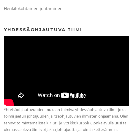
Henkilökohtainen johtaminen
YHDESSÄOHJAUTUVA TIIMI
Yhteisöohjautuvuuden mukaan toimiva yhdessäohjautuva tiimi, joka
toimii jaetun johtajuuden ja itseohjautuvien ihmisten ohjaamana. Olen
kirjan ja verkkokurssin
tehnyt toimintamallista
, jonka avulla uusi tai
olemassa oleva tiimi voi jakaa johtajuutta ja toimia ketterämmin.