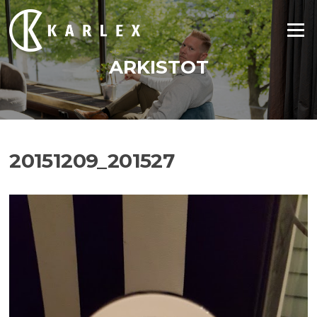
Siirry
suoraan
Valikko
sisältöön
ARKISTOT
20151209_201527