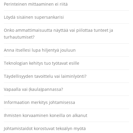
Perinteinen mittaaminen ei riitä
Löydä sisäinen supersankarisi
Onko ammattimaisuutta näyttää vai piilottaa tunteet ja
turhautumiset?
Anna itsellesi lupa hiljentyä jouluun
Teknologian kehitys tuo työtavat esille
Täydellisyyden tavoittelu vai laiminlyönti?
Vapaalla vai (kaula)pannassa?
Informaation merkitys johtamisessa
Ihmisten korvaaminen koneilla on alkanut
Johtamistaidot korostuvat tekoälyn myötä