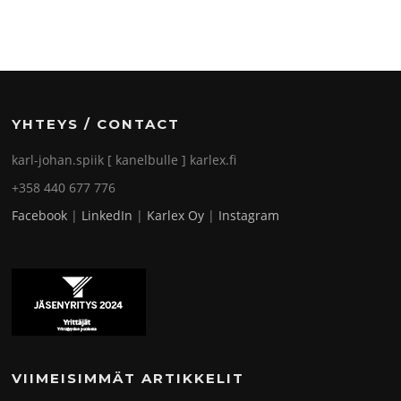
YHTEYS / CONTACT
karl-johan.spiik [ kanelbulle ] karlex.fi
+358 440 677 776
Facebook
|
LinkedIn
|
Karlex Oy
|
Instagram
VIIMEISIMMÄT ARTIKKELIT