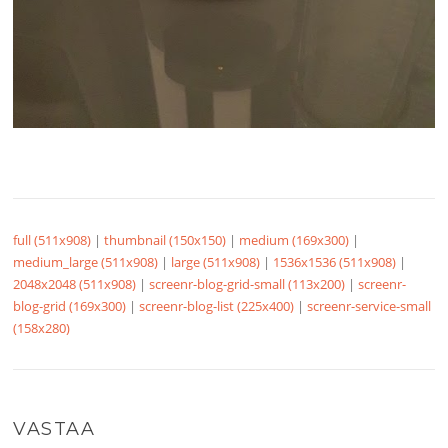
full (511x908)
|
thumbnail (150x150)
|
medium (169x300)
|
medium_large (511x908)
|
large (511x908)
|
1536x1536 (511x908)
|
2048x2048 (511x908)
|
screenr-blog-grid-small (113x200)
|
screenr-
blog-grid (169x300)
|
screenr-blog-list (225x400)
|
screenr-service-small
(158x280)
VASTAA