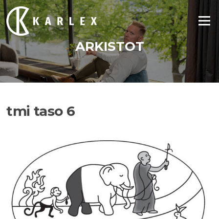
Siirry
suoraan
Valikko
sisältöön
ARKISTOT
tmi taso 6