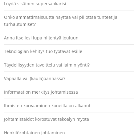
Löydä sisäinen supersankarisi
Onko ammattimaisuutta näyttää vai piilottaa tunteet ja
turhautumiset?
Anna itsellesi lupa hiljentyä jouluun
Teknologian kehitys tuo työtavat esille
Täydellisyyden tavoittelu vai laiminlyönti?
Vapaalla vai (kaula)pannassa?
Informaation merkitys johtamisessa
Ihmisten korvaaminen koneilla on alkanut
Johtamistaidot korostuvat tekoälyn myötä
Henkilökohtainen johtaminen