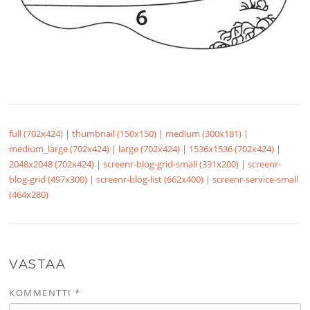
full (702x424)
|
thumbnail (150x150)
|
medium (300x181)
|
medium_large (702x424)
|
large (702x424)
|
1536x1536 (702x424)
|
2048x2048 (702x424)
|
screenr-blog-grid-small (331x200)
|
screenr-
blog-grid (497x300)
|
screenr-blog-list (662x400)
|
screenr-service-small
(464x280)
VASTAA
KOMMENTTI
*