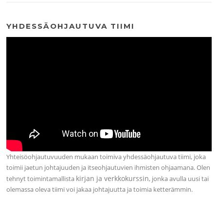
YHDESSÄOHJAUTUVA TIIMI
Yhteisöohjautuvuuden mukaan toimiva yhdessäohjautuva tiimi, joka
toimii jaetun johtajuuden ja itseohjautuvien ihmisten ohjaamana. Olen
kirjan ja verkkokurssin
tehnyt toimintamallista
, jonka avulla uusi tai
olemassa oleva tiimi voi jakaa johtajuutta ja toimia ketterämmin.