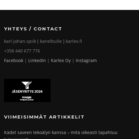
YHTEYS / CONTACT
karl-johan.spiik [ kanelbulle ] karlex.fi
+358 440 677 776
Facebook
|
LinkedIn
|
Karlex Oy
|
Instagram
VIIMEISIMMÄT ARTIKKELIT
Kädet saveen tekoälyn kanssa – mitä oikeasti tapahtuu